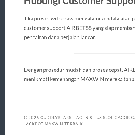
Hubungi Customer Suppor
Jika proses withdraw mengalami kendala atau 
customer support AIRBET88 yang siap memban
pencairan dana berjalan lancar.
Dengan prosedur mudah dan proses cepat, A
menikmati kemenangan MAXWIN mereka tanpa 
© 2026
CUDDLYBEARS – AGEN SITUS SLOT GACOR 
JACKPOT MAXWIN TERBAIK