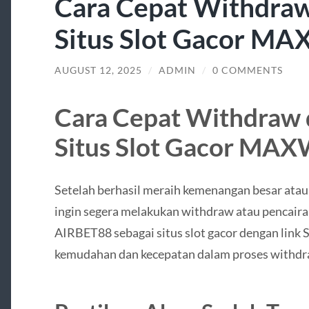
Cara Cepat Withdra
Situs Slot Gacor M
AUGUST 12, 2025
/
ADMIN
/
0 COMMENTS
Cara Cepat Withdraw
Situs Slot Gacor MA
Setelah berhasil meraih kemenangan besar at
ingin segera melakukan withdraw atau pencaira
AIRBET88 sebagai situs slot gacor dengan link
kemudahan dan kecepatan dalam proses withdr