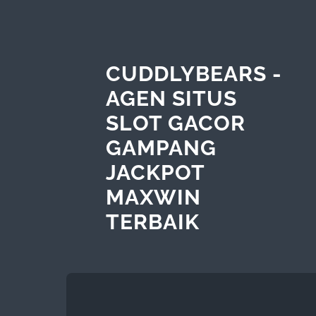
CUDDLYBEARS -
AGEN SITUS
SLOT GACOR
GAMPANG
JACKPOT
MAXWIN
TERBAIK