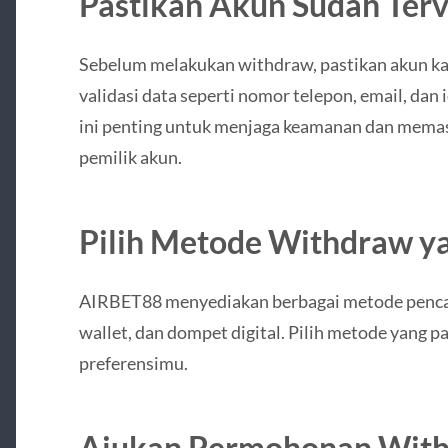
Pastikan Akun Sudah Terve
Sebelum melakukan withdraw, pastikan akun kam
validasi data seperti nomor telepon, email, dan id
ini penting untuk menjaga keamanan dan memas
pemilik akun.
Pilih Metode Withdraw ya
AIRBET88 menyediakan berbagai metode pencair
wallet, dan dompet digital. Pilih metode yang 
preferensimu.
Ajukan Permohonan With