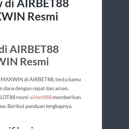
w di AIRBET88
AXWIN Resmi
 di AIRBET88
XWIN Resmi
au MAXWIN di AIRBET88, tentu kamu
n dana dengan cepat dan aman.
 SLOT88 resmi
airbet888
memberikan
aw. Berikut panduan lengkapnya.