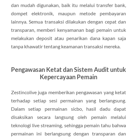
dan mudah digunakan, baik itu melalui transfer bank,
dompet elektronik, maupun metode pembayaran
lainnya. Semua transaksi dilakukan dengan cepat dan
transparan, memberi kenyamanan bagi pemain untuk
melakukan deposit atau penarikan dana kapan saja
tanpa khawatir tentang keamanan transaksi mereka.
Pengawasan Ketat dan Sistem Audit untuk
Kepercayaan Pemain
Zestincolive juga memberikan pengawasan yang ketat
terhadap setiap sesi permainan yang berlangsung.
Dalam setiap permainan sicbo, hasil dadu dapat
disaksikan secara langsung oleh pemain melalui
teknologi live streaming, sehingga pemain tahu bahwa
permainan ini berlangsung dengan transparan dan