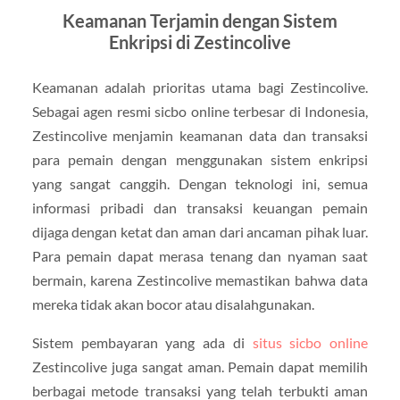
Keamanan Terjamin dengan Sistem
Enkripsi di Zestincolive
Keamanan adalah prioritas utama bagi Zestincolive.
Sebagai agen resmi sicbo online terbesar di Indonesia,
Zestincolive menjamin keamanan data dan transaksi
para pemain dengan menggunakan sistem enkripsi
yang sangat canggih. Dengan teknologi ini, semua
informasi pribadi dan transaksi keuangan pemain
dijaga dengan ketat dan aman dari ancaman pihak luar.
Para pemain dapat merasa tenang dan nyaman saat
bermain, karena Zestincolive memastikan bahwa data
mereka tidak akan bocor atau disalahgunakan.
Sistem pembayaran yang ada di
situs sicbo online
Zestincolive juga sangat aman. Pemain dapat memilih
berbagai metode transaksi yang telah terbukti aman