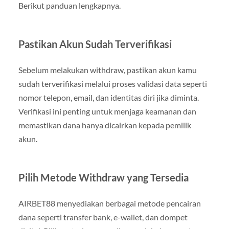
Berikut panduan lengkapnya.
Pastikan Akun Sudah Terverifikasi
Sebelum melakukan withdraw, pastikan akun kamu
sudah terverifikasi melalui proses validasi data seperti
nomor telepon, email, dan identitas diri jika diminta.
Verifikasi ini penting untuk menjaga keamanan dan
memastikan dana hanya dicairkan kepada pemilik
akun.
Pilih Metode Withdraw yang Tersedia
AIRBET88 menyediakan berbagai metode pencairan
dana seperti transfer bank, e-wallet, dan dompet