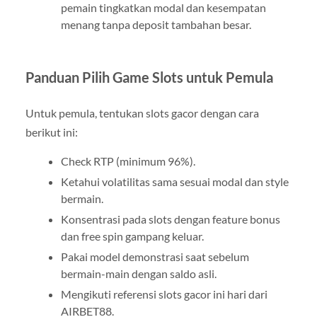
pemain tingkatkan modal dan kesempatan
menang tanpa deposit tambahan besar.
Panduan Pilih Game Slots untuk Pemula
Untuk pemula, tentukan slots gacor dengan cara
berikut ini:
Check RTP (minimum 96%).
Ketahui volatilitas sama sesuai modal dan style
bermain.
Konsentrasi pada slots dengan feature bonus
dan free spin gampang keluar.
Pakai model demonstrasi saat sebelum
bermain-main dengan saldo asli.
Mengikuti referensi slots gacor ini hari dari
AIRBET88.