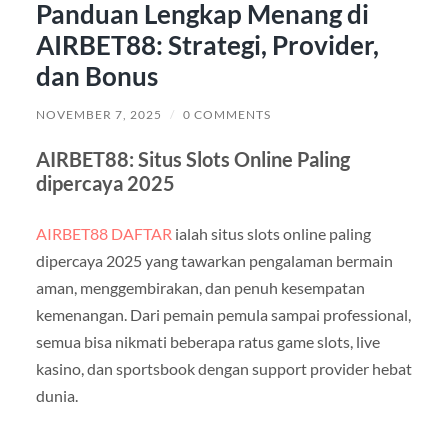
Panduan Lengkap Menang di
AIRBET88: Strategi, Provider,
dan Bonus
NOVEMBER 7, 2025
/
0 COMMENTS
AIRBET88: Situs Slots Online Paling
dipercaya 2025
AIRBET88 DAFTAR
ialah situs slots online paling
dipercaya 2025 yang tawarkan pengalaman bermain
aman, menggembirakan, dan penuh kesempatan
kemenangan. Dari pemain pemula sampai professional,
semua bisa nikmati beberapa ratus game slots, live
kasino, dan sportsbook dengan support provider hebat
dunia.