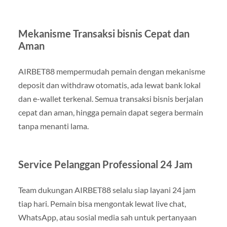
Mekanisme Transaksi bisnis Cepat dan
Aman
AIRBET88 mempermudah pemain dengan mekanisme
deposit dan withdraw otomatis, ada lewat bank lokal
dan e-wallet terkenal. Semua transaksi bisnis berjalan
cepat dan aman, hingga pemain dapat segera bermain
tanpa menanti lama.
Service Pelanggan Professional 24 Jam
Team dukungan AIRBET88 selalu siap layani 24 jam
tiap hari. Pemain bisa mengontak lewat live chat,
WhatsApp, atau sosial media sah untuk pertanyaan