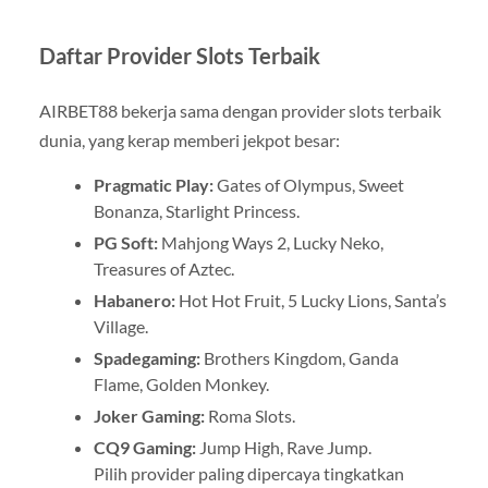
Daftar Provider Slots Terbaik
AIRBET88 bekerja sama dengan provider slots terbaik
dunia, yang kerap memberi jekpot besar:
Pragmatic Play:
Gates of Olympus, Sweet
Bonanza, Starlight Princess.
PG Soft:
Mahjong Ways 2, Lucky Neko,
Treasures of Aztec.
Habanero:
Hot Hot Fruit, 5 Lucky Lions, Santa’s
Village.
Spadegaming:
Brothers Kingdom, Ganda
Flame, Golden Monkey.
Joker Gaming:
Roma Slots.
CQ9 Gaming:
Jump High, Rave Jump.
Pilih provider paling dipercaya tingkatkan