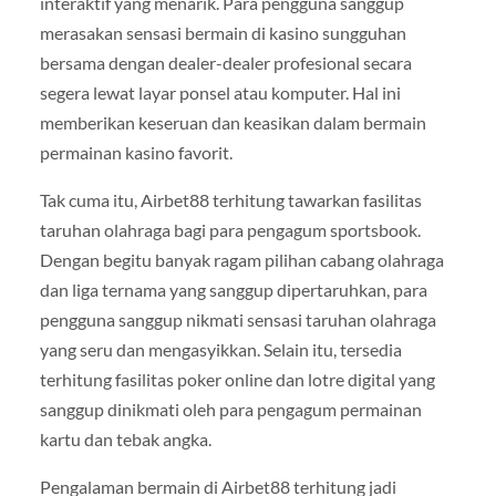
interaktif yang menarik. Para pengguna sanggup
merasakan sensasi bermain di kasino sungguhan
bersama dengan dealer-dealer profesional secara
segera lewat layar ponsel atau komputer. Hal ini
memberikan keseruan dan keasikan dalam bermain
permainan kasino favorit.
Tak cuma itu, Airbet88 terhitung tawarkan fasilitas
taruhan olahraga bagi para pengagum sportsbook.
Dengan begitu banyak ragam pilihan cabang olahraga
dan liga ternama yang sanggup dipertaruhkan, para
pengguna sanggup nikmati sensasi taruhan olahraga
yang seru dan mengasyikkan. Selain itu, tersedia
terhitung fasilitas poker online dan lotre digital yang
sanggup dinikmati oleh para pengagum permainan
kartu dan tebak angka.
Pengalaman bermain di Airbet88 terhitung jadi