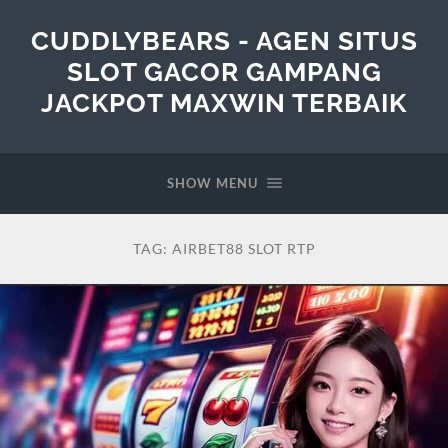
CUDDLYBEARS - AGEN SITUS
SLOT GACOR GAMPANG
JACKPOT MAXWIN TERBAIK
SHOW MENU
TAG:
AIRBET88 SLOT RTP