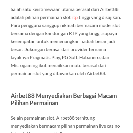
Salah satu keistimewaan utama berasal dari Airbet88
adalah pilihan permainan slot
rtp
tinggi yang disajikan.
Para pengguna sanggup nikmati bermacam model slot
bersama dengan kandungan RTP yang tinggi, supaya
kesempatan untuk memenangkan hadiah besar jadi
besar. Dukungan berasal dari provider ternama
layaknya Pragmatic Play, PG Soft, Habanero, dan
Microgaming ikut menaikkan mutu berasal dari
permainan slot yang ditawarkan oleh Airbet88.
Airbet88 Menyediakan Berbagai Macam
Pilihan Permainan
Selain permainan slot, Airbet88 terhitung
menyediakan bermacam pilihan permainan live casino