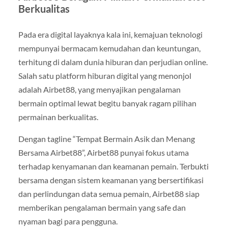
Berkualitas
Pada era digital layaknya kala ini, kemajuan teknologi
mempunyai bermacam kemudahan dan keuntungan,
terhitung di dalam dunia hiburan dan perjudian online.
Salah satu platform hiburan digital yang menonjol
adalah Airbet88, yang menyajikan pengalaman
bermain optimal lewat begitu banyak ragam pilihan
permainan berkualitas.
Dengan tagline “Tempat Bermain Asik dan Menang
Bersama Airbet88”, Airbet88 punyai fokus utama
terhadap kenyamanan dan keamanan pemain. Terbukti
bersama dengan sistem keamanan yang bersertifikasi
dan perlindungan data semua pemain, Airbet88 siap
memberikan pengalaman bermain yang safe dan
nyaman bagi para pengguna.