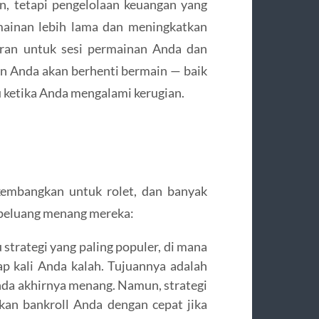
n, tetapi pengelolaan keuangan yang
ainan lebih lama dan meningkatkan
ran untuk sesi permainan Anda dan
pan Anda akan berhenti bermain — baik
 ketika Anda mengalami kerugian.
kembangkan untuk rolet, dan banyak
peluang menang mereka:
tu strategi yang paling populer, di mana
 kali Anda kalah. Tujuannya adalah
da akhirnya menang. Namun, strategi
skan bankroll Anda dengan cepat jika