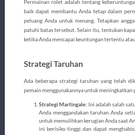
Permainan rolet adalah tentang keberuntunga
baik dapat membantu Anda tetap dalam perm
peluang Anda untuk menang. Tetapkan angga
patuhi batas tersebut. Selain itu, tentukan ka
ketika Anda mencapai keuntungan tertentu atau
Strategi Taruhan
Ada beberapa strategi taruhan yang telah di
pemain menggunakannya untuk meningkatkan 
Strategi Martingale
: Ini adalah salah sa
Anda menggandakan taruhan Anda setiap
untuk memulihkan kerugian Anda saat An
ini berisiko tinggi dan dapat menghabi