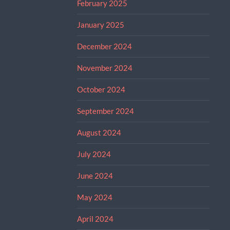
February 2025
January 2025
December 2024
November 2024
October 2024
September 2024
August 2024
July 2024
June 2024
May 2024
April 2024