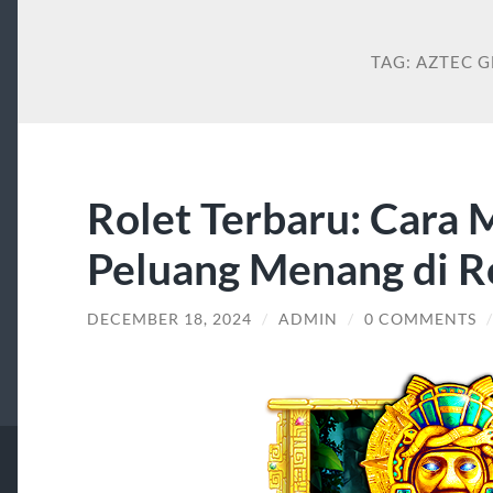
TAG:
AZTEC 
Rolet Terbaru: Cara
Peluang Menang di R
DECEMBER 18, 2024
/
ADMIN
/
0 COMMENTS