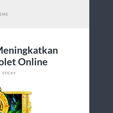
GEMS
 Meningkatkan
olet Online
/
STICKY