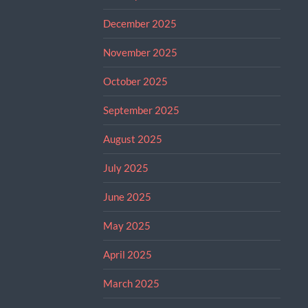
December 2025
November 2025
October 2025
September 2025
August 2025
July 2025
June 2025
May 2025
April 2025
March 2025