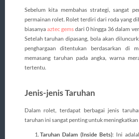
Sebelum kita membahas strategi, sangat p
permainan rolet. Rolet terdiri dari roda yang 
biasanya
aztec gems
dari 0 hingga 36 dalam ver
Setelah taruhan dipasang, bola akan diluncur
penghargaan ditentukan berdasarkan di m
memasang taruhan pada angka, warna mera
tertentu.
Jenis-jenis Taruhan
Dalam rolet, terdapat berbagai jenis taru
taruhan ini sangat penting untuk meningkatka
Taruhan Dalam (Inside Bets)
: Ini adal