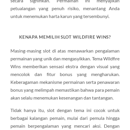
secara signifikan. Permainan ini menyajikan
petualangan yang penuh risiko, menantang Anda
untuk menemukan harta karun yang tersembunyi.
KENAPA MEMILIH SLOT WILDFIRE WINS?
Masing-masing slot di atas menawarkan pengalaman
permainan yang unik dan mengasyikkan. Tema Wildfire
Wins memberikan sensasi ekstra dengan visual yang
mencolok dan fitur bonus yang mengharukan.
Keberagaman mekanisme permainan serta penawaran
bonus yang melimpah memastikan bahwa para pemain
akan selalu menemukan kesenangan dan tantangan.
Tidak hanya itu, slot dengan tema ini cocok untuk
berbagai kalangan pemain, mulai dari pemula hingga
pemain berpengalaman yang mencari aksi. Dengan