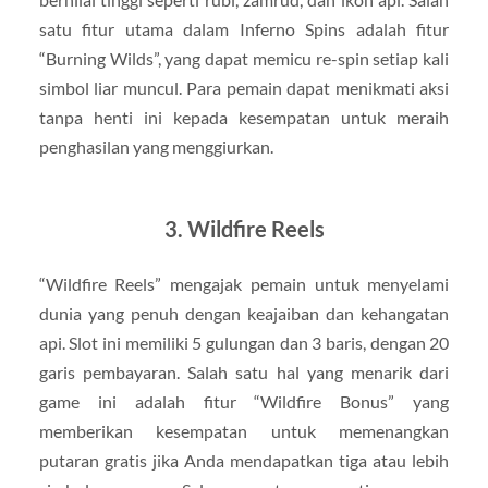
satu fitur utama dalam Inferno Spins adalah fitur
“Burning Wilds”, yang dapat memicu re-spin setiap kali
simbol liar muncul. Para pemain dapat menikmati aksi
tanpa henti ini kepada kesempatan untuk meraih
penghasilan yang menggiurkan.
3.
Wildfire Reels
“Wildfire Reels” mengajak pemain untuk menyelami
dunia yang penuh dengan keajaiban dan kehangatan
api. Slot ini memiliki 5 gulungan dan 3 baris, dengan 20
garis pembayaran. Salah satu hal yang menarik dari
game ini adalah fitur “Wildfire Bonus” yang
memberikan kesempatan untuk memenangkan
putaran gratis jika Anda mendapatkan tiga atau lebih