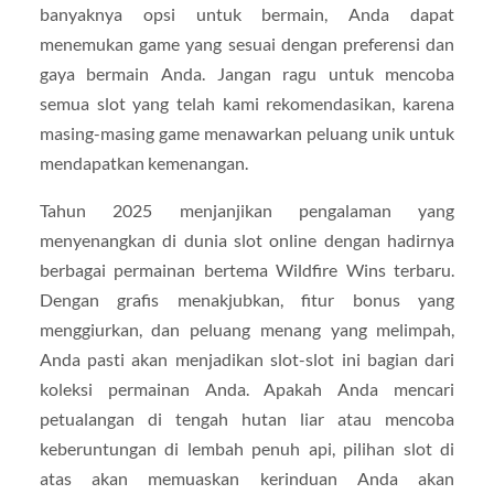
banyaknya opsi untuk bermain, Anda dapat
menemukan game yang sesuai dengan preferensi dan
gaya bermain Anda. Jangan ragu untuk mencoba
semua slot yang telah kami rekomendasikan, karena
masing-masing game menawarkan peluang unik untuk
mendapatkan kemenangan.
Tahun 2025 menjanjikan pengalaman yang
menyenangkan di dunia slot online dengan hadirnya
berbagai permainan bertema Wildfire Wins terbaru.
Dengan grafis menakjubkan, fitur bonus yang
menggiurkan, dan peluang menang yang melimpah,
Anda pasti akan menjadikan slot-slot ini bagian dari
koleksi permainan Anda. Apakah Anda mencari
petualangan di tengah hutan liar atau mencoba
keberuntungan di lembah penuh api, pilihan slot di
atas akan memuaskan kerinduan Anda akan