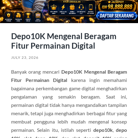
Depo10K Mengenal Beragam
Fitur Permainan Digital
JULY 23, 2026
Banyak orang mencari
Depo10K Mengenal Beragam
Fitur Permainan Digital
karena ingin memahami
bagaimana perkembangan game digital menghadirkan
pengalaman yang semakin beragam. Saat ini,
permainan digital tidak hanya mengandalkan tampilan
menarik, tetapi juga menghadirkan berbagai fitur yang
membuat pengguna lebih mudah mengenal konsep
permainan. Selain itu, istilah seperti
depo10k
,
depo