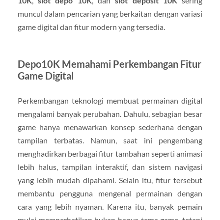
10K
,
slot depo 10K
, dan
slot deposit 10K
sering
muncul dalam pencarian yang berkaitan dengan variasi
game digital dan fitur modern yang tersedia.
Depo10K Memahami Perkembangan Fitur
Game Digital
Perkembangan teknologi membuat permainan digital
mengalami banyak perubahan. Dahulu, sebagian besar
game hanya menawarkan konsep sederhana dengan
tampilan terbatas. Namun, saat ini pengembang
menghadirkan berbagai fitur tambahan seperti animasi
lebih halus, tampilan interaktif, dan sistem navigasi
yang lebih mudah dipahami. Selain itu, fitur tersebut
membantu pengguna mengenal permainan dengan
cara yang lebih nyaman. Karena itu, banyak pemain
mulai memperhatikan bukan hanya tema game, tetapi