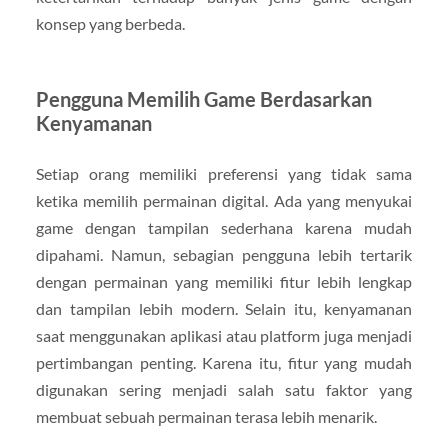
konsep yang berbeda.
Pengguna Memilih Game Berdasarkan
Kenyamanan
Setiap orang memiliki preferensi yang tidak sama
ketika memilih permainan digital. Ada yang menyukai
game dengan tampilan sederhana karena mudah
dipahami. Namun, sebagian pengguna lebih tertarik
dengan permainan yang memiliki fitur lebih lengkap
dan tampilan lebih modern. Selain itu, kenyamanan
saat menggunakan aplikasi atau platform juga menjadi
pertimbangan penting. Karena itu, fitur yang mudah
digunakan sering menjadi salah satu faktor yang
membuat sebuah permainan terasa lebih menarik.