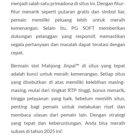
menjadi salah satu primadona di situs ini. Dengan fitur-
fitur menarik seperti putaran gratis dan simbol liar,
pemain memiliki peluang lebih untuk meraih
kemenangan. Selain itu, PG SOFT memberikan
dukungan pelanggan yang responsif, memastikan
segala pertanyaan dan masalah dapat teratasi dengan
cepat.
Bermain slot Mahjong Jinpai™ di situs yang tepat
adalah kunci untuk meraih kemenangan. Setiap situs
yang disebutkan di atas memiliki kelebihan masing-
masing, mulai dari tingkat RTP tinggi, bonus menarik,
hingga pelayanan yang baik. Sebelum memilih situs,
penting bagi pemain untuk melakukan riset dan
membaca ulasan dari pemain lain. Dengan strategi
yang tepat dan keberuntungan, Anda bisa meraih
sukses di tahun 2025 ini!