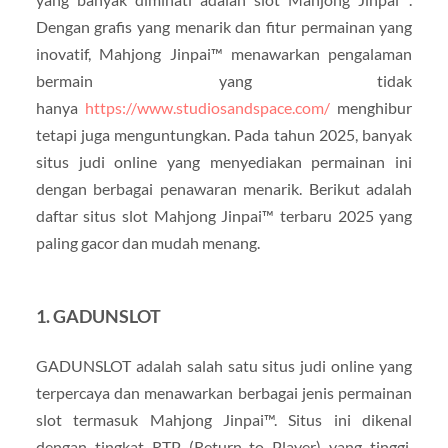
Dengan grafis yang menarik dan fitur permainan yang
inovatif, Mahjong Jinpai™ menawarkan pengalaman
bermain yang tidak
hanya
https://www.studiosandspace.com/
menghibur
tetapi juga menguntungkan. Pada tahun 2025, banyak
situs judi online yang menyediakan permainan ini
dengan berbagai penawaran menarik. Berikut adalah
daftar situs slot Mahjong Jinpai™ terbaru 2025 yang
paling gacor dan mudah menang.
1.
GADUNSLOT
GADUNSLOT adalah salah satu situs judi online yang
terpercaya dan menawarkan berbagai jenis permainan
slot termasuk Mahjong Jinpai™. Situs ini dikenal
dengan tingkat RTP (Return to Player) yang tinggi,