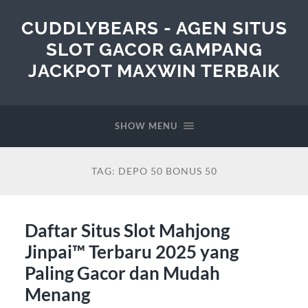
CUDDLYBEARS - AGEN SITUS
SLOT GACOR GAMPANG
JACKPOT MAXWIN TERBAIK
SHOW MENU
TAG:
DEPO 50 BONUS 50
Daftar Situs Slot Mahjong
Jinpai™ Terbaru 2025 yang
Paling Gacor dan Mudah
Menang