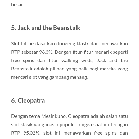
besar.
5.
Jack and the Beanstalk
Slot ini berdasarkan dongeng klasik dan menawarkan
RTP sebesar 96,3%. Dengan fitur-fitur menarik seperti
free spins dan fitur walking wilds, Jack and the
Beanstalk adalah pilihan yang baik bagi mereka yang
mencari slot yang gampang menang.
6.
Cleopatra
Dengan tema Mesir kuno, Cleopatra adalah salah satu
slot klasik yang masih populer hingga saat ini. Dengan
RTP 95,02%, slot ini menawarkan free spins dan