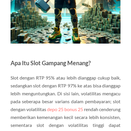
Apa Itu Slot Gampang Menang?
Slot dengan RTP 95% atau lebih dianggap cukup baik,
sedangkan slot dengan RTP 97% ke atas bisa dianggap
lebih menguntungkan. Di sisi lain, volatilitas mengacu
pada seberapa besar varians dalam pembayaran; slot
dengan volatilitas
depo 25 bonus 25
rendah cenderung
memberikan kemenangan kecil secara lebih konsisten,
sementara slot dengan volatilitas tinggi dapat