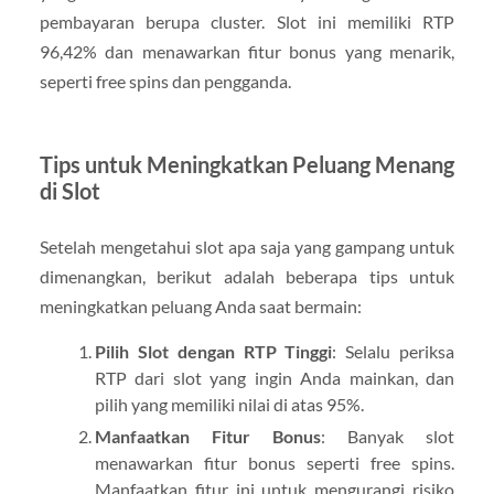
pembayaran berupa cluster. Slot ini memiliki RTP
96,42% dan menawarkan fitur bonus yang menarik,
seperti free spins dan pengganda.
Tips untuk Meningkatkan Peluang Menang
di Slot
Setelah mengetahui slot apa saja yang gampang untuk
dimenangkan, berikut adalah beberapa tips untuk
meningkatkan peluang Anda saat bermain:
Pilih Slot dengan RTP Tinggi
: Selalu periksa
RTP dari slot yang ingin Anda mainkan, dan
pilih yang memiliki nilai di atas 95%.
Manfaatkan Fitur Bonus
: Banyak slot
menawarkan fitur bonus seperti free spins.
Manfaatkan fitur ini untuk mengurangi risiko