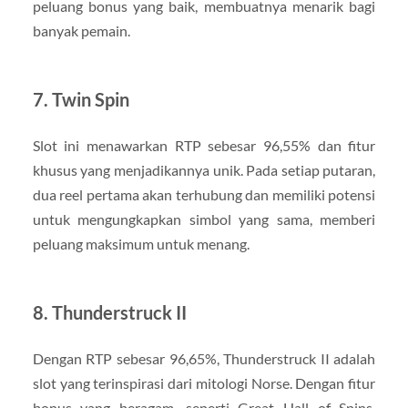
peluang bonus yang baik, membuatnya menarik bagi
banyak pemain.
7.
Twin Spin
Slot ini menawarkan RTP sebesar 96,55% dan fitur
khusus yang menjadikannya unik. Pada setiap putaran,
dua reel pertama akan terhubung dan memiliki potensi
untuk mengungkapkan simbol yang sama, memberi
peluang maksimum untuk menang.
8.
Thunderstruck II
Dengan RTP sebesar 96,65%, Thunderstruck II adalah
slot yang terinspirasi dari mitologi Norse. Dengan fitur
bonus yang beragam, seperti Great Hall of Spins,