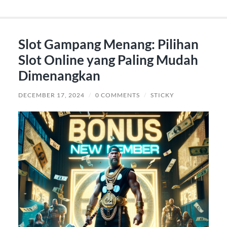
Slot Gampang Menang: Pilihan
Slot Online yang Paling Mudah
Dimenangkan
DECEMBER 17, 2024
/
0 COMMENTS
/
STICKY