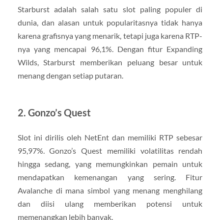
Starburst adalah salah satu slot paling populer di
dunia, dan alasan untuk popularitasnya tidak hanya
karena grafisnya yang menarik, tetapi juga karena RTP-
nya yang mencapai 96,1%. Dengan fitur Expanding
Wilds, Starburst memberikan peluang besar untuk
menang dengan setiap putaran.
2.
Gonzo’s Quest
Slot ini dirilis oleh NetEnt dan memiliki RTP sebesar
95,97%. Gonzo’s Quest memiliki volatilitas rendah
hingga sedang, yang memungkinkan pemain untuk
mendapatkan kemenangan yang sering. Fitur
Avalanche di mana simbol yang menang menghilang
dan diisi ulang memberikan potensi untuk
memenangkan lebih banyak.