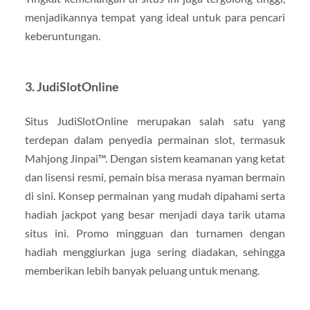
menjadikannya tempat yang ideal untuk para pencari
keberuntungan.
3.
JudiSlotOnline
Situs JudiSlotOnline merupakan salah satu yang
terdepan dalam penyedia permainan slot, termasuk
Mahjong Jinpai™. Dengan sistem keamanan yang ketat
dan lisensi resmi, pemain bisa merasa nyaman bermain
di sini. Konsep permainan yang mudah dipahami serta
hadiah jackpot yang besar menjadi daya tarik utama
situs ini. Promo mingguan dan turnamen dengan
hadiah menggiurkan juga sering diadakan, sehingga
memberikan lebih banyak peluang untuk menang.