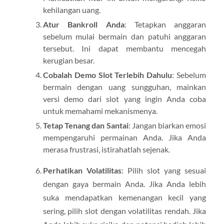
kehilangan uang.
Atur Bankroll Anda
: Tetapkan anggaran
sebelum mulai bermain dan patuhi anggaran
tersebut. Ini dapat membantu mencegah
kerugian besar.
Cobalah Demo Slot Terlebih Dahulu
: Sebelum
bermain dengan uang sungguhan, mainkan
versi demo dari slot yang ingin Anda coba
untuk memahami mekanismenya.
Tetap Tenang dan Santai
: Jangan biarkan emosi
mempengaruhi permainan Anda. Jika Anda
merasa frustrasi, istirahatlah sejenak.
Perhatikan Volatilitas
: Pilih slot yang sesuai
dengan gaya bermain Anda. Jika Anda lebih
suka mendapatkan kemenangan kecil yang
sering, pilih slot dengan volatilitas rendah. Jika