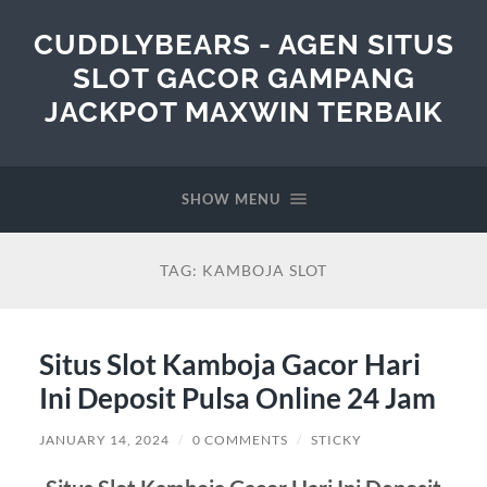
CUDDLYBEARS - AGEN SITUS
SLOT GACOR GAMPANG
JACKPOT MAXWIN TERBAIK
SHOW MENU
TAG:
KAMBOJA SLOT
Situs Slot Kamboja Gacor Hari
Ini Deposit Pulsa Online 24 Jam
JANUARY 14, 2024
/
0 COMMENTS
/
STICKY