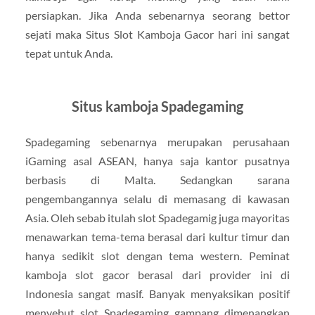
persiapkan. Jika Anda sebenarnya seorang bettor
sejati maka Situs Slot Kamboja Gacor hari ini sangat
tepat untuk Anda.
Situs kamboja Spadegaming
Spadegaming sebenarnya merupakan perusahaan
iGaming asal ASEAN, hanya saja kantor pusatnya
berbasis di Malta. Sedangkan sarana
pengembangannya selalu di memasang di kawasan
Asia. Oleh sebab itulah slot Spadegamig juga mayoritas
menawarkan tema-tema berasal dari kultur timur dan
hanya sedikit slot dengan tema western. Peminat
kamboja slot gacor berasal dari provider ini di
Indonesia sangat masif. Banyak menyaksikan positif
menyebut slot Spadegaming gampang dimenangkan