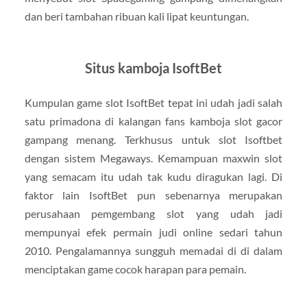
dan beri tambahan ribuan kali lipat keuntungan.
Situs kamboja IsoftBet
Kumpulan game slot IsoftBet tepat ini udah jadi salah
satu primadona di kalangan fans kamboja slot gacor
gampang menang. Terkhusus untuk slot Isoftbet
dengan sistem Megaways. Kemampuan maxwin slot
yang semacam itu udah tak kudu diragukan lagi. Di
faktor lain IsoftBet pun sebenarnya merupakan
perusahaan pemgembang slot yang udah jadi
mempunyai efek permain judi online sedari tahun
2010. Pengalamannya sungguh memadai di di dalam
menciptakan game cocok harapan para pemain.