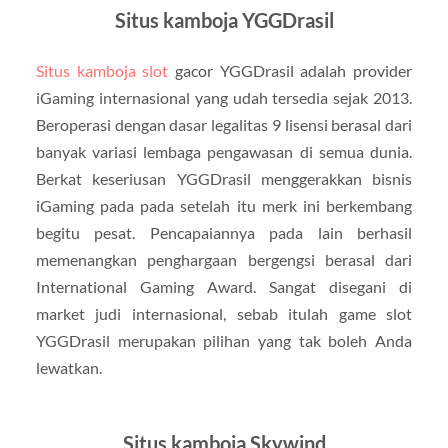
Situs kamboja YGGDrasil
Situs kamboja slot
gacor YGGDrasil adalah provider
iGaming internasional yang udah tersedia sejak 2013.
Beroperasi dengan dasar legalitas 9 lisensi berasal dari
banyak variasi lembaga pengawasan di semua dunia.
Berkat keseriusan YGGDrasil menggerakkan bisnis
iGaming pada pada setelah itu merk ini berkembang
begitu pesat. Pencapaiannya pada lain berhasil
memenangkan penghargaan bergengsi berasal dari
International Gaming Award. Sangat disegani di
market judi internasional, sebab itulah game slot
YGGDrasil merupakan pilihan yang tak boleh Anda
lewatkan.
Situs kamboja Skywind