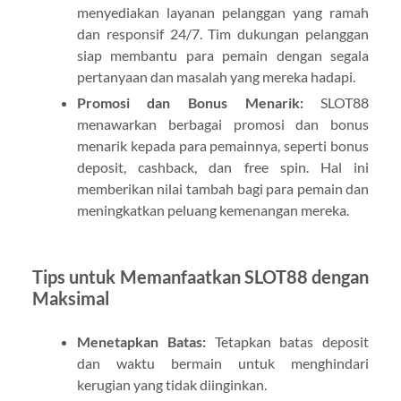
menyediakan layanan pelanggan yang ramah
dan responsif 24/7. Tim dukungan pelanggan
siap membantu para pemain dengan segala
pertanyaan dan masalah yang mereka hadapi.
Promosi dan Bonus Menarik:
SLOT88
menawarkan berbagai promosi dan bonus
menarik kepada para pemainnya, seperti bonus
deposit, cashback, dan free spin. Hal ini
memberikan nilai tambah bagi para pemain dan
meningkatkan peluang kemenangan mereka.
Tips untuk Memanfaatkan SLOT88 dengan
Maksimal
Menetapkan Batas:
Tetapkan batas deposit
dan waktu bermain untuk menghindari
kerugian yang tidak diinginkan.