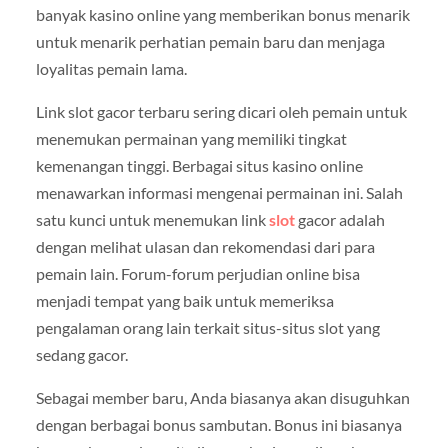
banyak kasino online yang memberikan bonus menarik
untuk menarik perhatian pemain baru dan menjaga
loyalitas pemain lama.
Link slot gacor terbaru sering dicari oleh pemain untuk
menemukan permainan yang memiliki tingkat
kemenangan tinggi. Berbagai situs kasino online
menawarkan informasi mengenai permainan ini. Salah
satu kunci untuk menemukan link
slot
gacor adalah
dengan melihat ulasan dan rekomendasi dari para
pemain lain. Forum-forum perjudian online bisa
menjadi tempat yang baik untuk memeriksa
pengalaman orang lain terkait situs-situs slot yang
sedang gacor.
Sebagai member baru, Anda biasanya akan disuguhkan
dengan berbagai bonus sambutan. Bonus ini biasanya