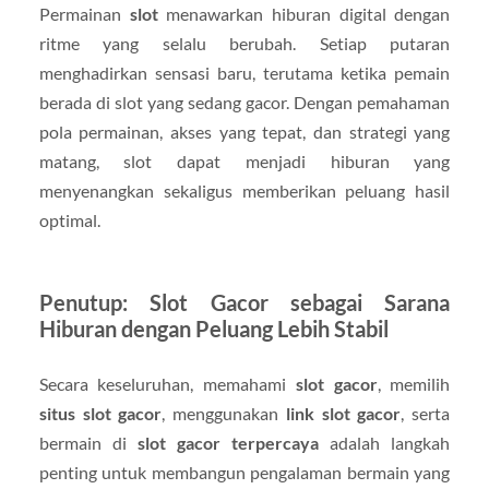
Permainan
slot
menawarkan hiburan digital dengan
ritme yang selalu berubah. Setiap putaran
menghadirkan sensasi baru, terutama ketika pemain
berada di slot yang sedang gacor. Dengan pemahaman
pola permainan, akses yang tepat, dan strategi yang
matang, slot dapat menjadi hiburan yang
menyenangkan sekaligus memberikan peluang hasil
optimal.
Penutup: Slot Gacor sebagai Sarana
Hiburan dengan Peluang Lebih Stabil
Secara keseluruhan, memahami
slot gacor
, memilih
situs slot gacor
, menggunakan
link slot gacor
, serta
bermain di
slot gacor terpercaya
adalah langkah
penting untuk membangun pengalaman bermain yang