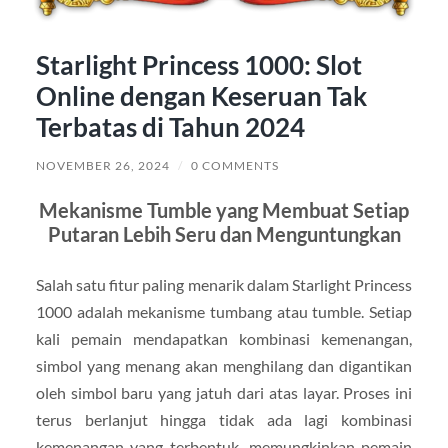
Starlight Princess 1000: Slot
Online dengan Keseruan Tak
Terbatas di Tahun 2024
NOVEMBER 26, 2024
/
0 COMMENTS
Mekanisme Tumble yang Membuat Setiap
Putaran Lebih Seru dan Menguntungkan
Salah satu fitur paling menarik dalam Starlight Princess
1000 adalah mekanisme tumbang atau tumble. Setiap
kali pemain mendapatkan kombinasi kemenangan,
simbol yang menang akan menghilang dan digantikan
oleh simbol baru yang jatuh dari atas layar. Proses ini
terus berlanjut hingga tidak ada lagi kombinasi
kemenangan yang terbentuk, memungkinkan pemain