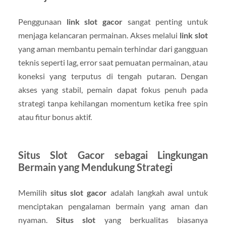
Penggunaan
link slot gacor
sangat penting untuk
menjaga kelancaran permainan. Akses melalui
link slot
yang aman membantu pemain terhindar dari gangguan
teknis seperti lag, error saat pemuatan permainan, atau
koneksi yang terputus di tengah putaran. Dengan
akses yang stabil, pemain dapat fokus penuh pada
strategi tanpa kehilangan momentum ketika free spin
atau fitur bonus aktif.
Situs Slot Gacor sebagai Lingkungan
Bermain yang Mendukung Strategi
Memilih
situs slot gacor
adalah langkah awal untuk
menciptakan pengalaman bermain yang aman dan
nyaman.
Situs slot
yang berkualitas biasanya