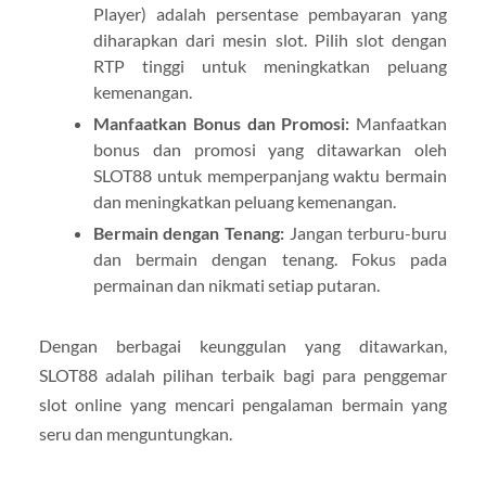
Player) adalah persentase pembayaran yang
diharapkan dari mesin slot. Pilih slot dengan
RTP tinggi untuk meningkatkan peluang
kemenangan.
Manfaatkan Bonus dan Promosi:
Manfaatkan
bonus dan promosi yang ditawarkan oleh
SLOT88 untuk memperpanjang waktu bermain
dan meningkatkan peluang kemenangan.
Bermain dengan Tenang:
Jangan terburu-buru
dan bermain dengan tenang. Fokus pada
permainan dan nikmati setiap putaran.
Dengan berbagai keunggulan yang ditawarkan,
SLOT88 adalah pilihan terbaik bagi para penggemar
slot online yang mencari pengalaman bermain yang
seru dan menguntungkan.