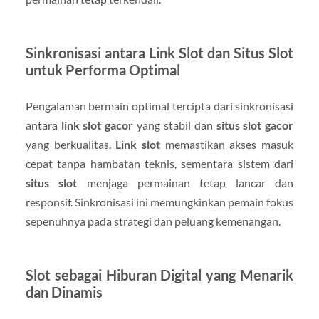
Sinkronisasi antara Link Slot dan Situs Slot
untuk Performa Optimal
Pengalaman bermain optimal tercipta dari sinkronisasi
antara
link slot gacor
yang stabil dan
situs slot gacor
yang berkualitas.
Link slot
memastikan akses masuk
cepat tanpa hambatan teknis, sementara sistem dari
situs slot
menjaga permainan tetap lancar dan
responsif. Sinkronisasi ini memungkinkan pemain fokus
sepenuhnya pada strategi dan peluang kemenangan.
Slot sebagai Hiburan Digital yang Menarik
dan Dinamis