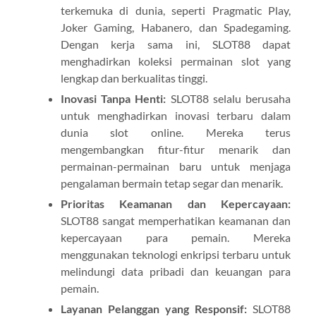
terkemuka di dunia, seperti Pragmatic Play,
Joker Gaming, Habanero, dan Spadegaming.
Dengan kerja sama ini, SLOT88 dapat
menghadirkan koleksi permainan slot yang
lengkap dan berkualitas tinggi.
Inovasi Tanpa Henti:
SLOT88 selalu berusaha
untuk menghadirkan inovasi terbaru dalam
dunia slot online. Mereka terus
mengembangkan fitur-fitur menarik dan
permainan-permainan baru untuk menjaga
pengalaman bermain tetap segar dan menarik.
Prioritas Keamanan dan Kepercayaan:
SLOT88 sangat memperhatikan keamanan dan
kepercayaan para pemain. Mereka
menggunakan teknologi enkripsi terbaru untuk
melindungi data pribadi dan keuangan para
pemain.
Layanan Pelanggan yang Responsif:
SLOT88