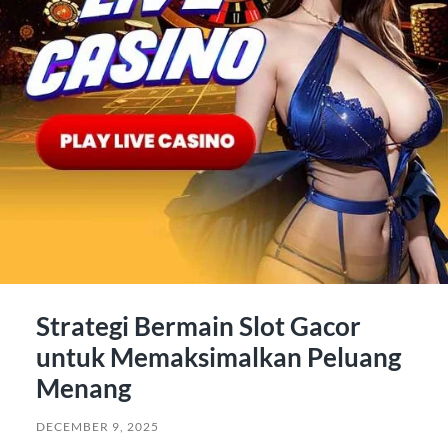
Strategi Bermain Slot Gacor
untuk Memaksimalkan Peluang
Menang
DECEMBER 9, 2025