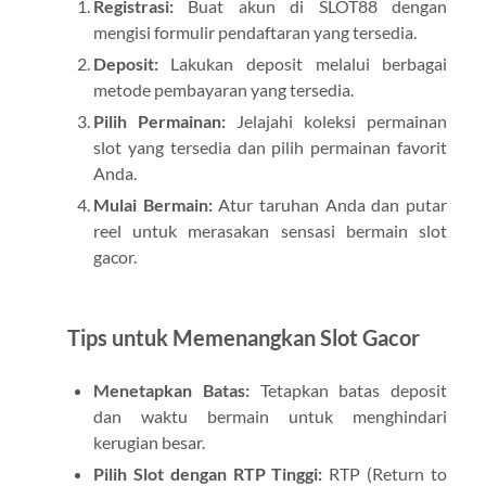
Registrasi:
Buat akun di SLOT88 dengan
mengisi formulir pendaftaran yang tersedia.
Deposit:
Lakukan deposit melalui berbagai
metode pembayaran yang tersedia.
Pilih Permainan:
Jelajahi koleksi permainan
slot yang tersedia dan pilih permainan favorit
Anda.
Mulai Bermain:
Atur taruhan Anda dan putar
reel untuk merasakan sensasi bermain slot
gacor.
Tips untuk Memenangkan Slot Gacor
Menetapkan Batas:
Tetapkan batas deposit
dan waktu bermain untuk menghindari
kerugian besar.
Pilih Slot dengan RTP Tinggi:
RTP (Return to