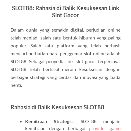
SLOT88: Rahasia di Balik Kesuksesan Link
Slot Gacor
Dalam dunia yang semakin digital, perjudian online
telah menjadi salah satu bentuk hiburan yang paling
populer. Salah satu platform yang telah berhasil
mencuri perhatian para penggemar slot online adalah
SLOT88. Sebagai penyedia link slot gacor terpercaya,
SLOT88 telah berhasil meraih kesuksesan dengan
berbagai strategi yang cerdas dan inovasi yang tiada
henti.
Rahasia di Balik Kesuksesan SLOT88
Kemitraan Strategis:
SLOT88 menjalin
kemitraan dengan berbagai
provider game