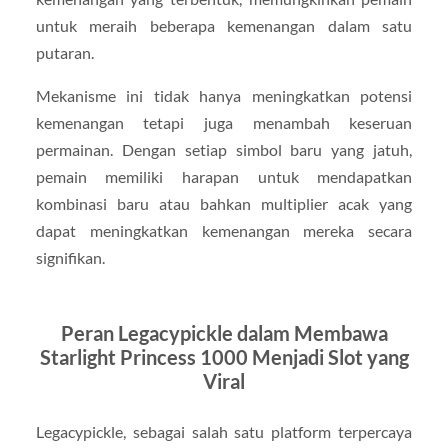
untuk meraih beberapa kemenangan dalam satu
putaran.
Mekanisme ini tidak hanya meningkatkan potensi
kemenangan tetapi juga menambah keseruan
permainan. Dengan setiap simbol baru yang jatuh,
pemain memiliki harapan untuk mendapatkan
kombinasi baru atau bahkan multiplier acak yang
dapat meningkatkan kemenangan mereka secara
signifikan.
Peran Legacypickle dalam Membawa
Starlight Princess 1000 Menjadi Slot yang
Viral
Legacypickle, sebagai salah satu platform terpercaya