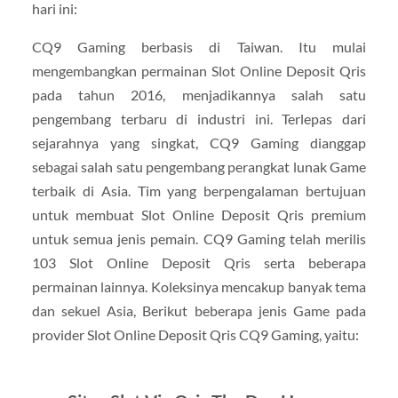
hari ini:
CQ9 Gaming berbasis di Taiwan. Itu mulai
mengembangkan permainan Slot Online Deposit Qris
pada tahun 2016, menjadikannya salah satu
pengembang terbaru di industri ini. Terlepas dari
sejarahnya yang singkat, CQ9 Gaming dianggap
sebagai salah satu pengembang perangkat lunak Game
terbaik di Asia. Tim yang berpengalaman bertujuan
untuk membuat Slot Online Deposit Qris premium
untuk semua jenis pemain. CQ9 Gaming telah merilis
103 Slot Online Deposit Qris serta beberapa
permainan lainnya. Koleksinya mencakup banyak tema
dan sekuel Asia, Berikut beberapa jenis Game pada
provider Slot Online Deposit Qris CQ9 Gaming, yaitu: