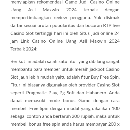
menyiapkan rekomendasi Game Judi Casino Online
Uang Asli Maxwin 2024 terbaik dengan
mempertimbangkan review pengguna. Yuk disimak
daftar sesuai urutan popularitas dan bocoran RTP live
Casino Slot tertinggi hari ini oleh Situs judi online 24
jam Link Casino Online Uang Asli Maxwin 2024
Terbaik 2024:
Berikut ini adalah salah satu fitur yang dibilang sangat
membantu para member untuk meraih jackpot Casino
Slot jauh lebih mudah yaitu adalah fitur Buy Free Spin.
Fitur ini biasanya digunakan oleh provider Casino Slot
seperti Pragmatic Play, Pg Soft dan Habanero. Anda
dapat memasuki mode bonus Game dengan cara
membeli Free Spin dengan modal yang dikalikan 100
sebagai contoh anda bertaruh 200 rupiah, maka untuk
membeli bonus free spin anda harus membayar 200 x