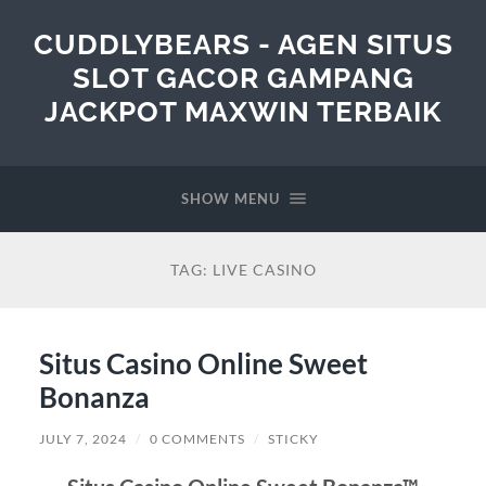
CUDDLYBEARS - AGEN SITUS
SLOT GACOR GAMPANG
JACKPOT MAXWIN TERBAIK
SHOW MENU
TAG:
LIVE CASINO
Situs Casino Online Sweet
Bonanza
JULY 7, 2024
/
0 COMMENTS
/
STICKY