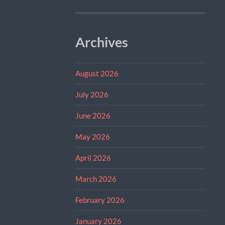
Archives
August 2026
July 2026
June 2026
May 2026
April 2026
March 2026
February 2026
January 2026