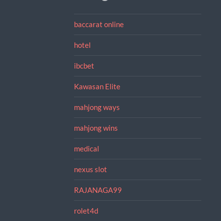
baccarat online
hotel
ibcbet
Kawasan Elite
mahjong ways
mahjong wins
medical
nexus slot
RAJANAGA99
rolet4d