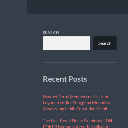
SEARCH
Search
Recent Posts
Maxbet Terus Memperkuat Sistem
Layanan ketika Pengguna Menuntut
Akses yang Lebih Cepat dan Stabil
The Last Royal Flush: Eksplorasi IDN
POKER Bersama Agen Terbaik dan