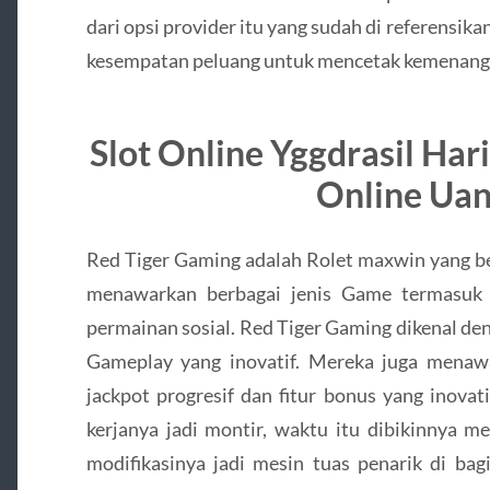
dari opsi provider itu yang sudah di referens
kesempatan peluang untuk mencetak kemenang
Slot Online Yggdrasil Hari
Online Uan
Red Tiger Gaming adalah Rolet maxwin yang be
menawarkan berbagai jenis Game termasuk 
permainan sosial. Red Tiger Gaming dikenal den
Gameplay yang inovatif. Mereka juga menawark
jackpot progresif dan fitur bonus yang inovat
kerjanya jadi montir, waktu itu dibikinnya me
modifikasinya jadi mesin tuas penarik di bag