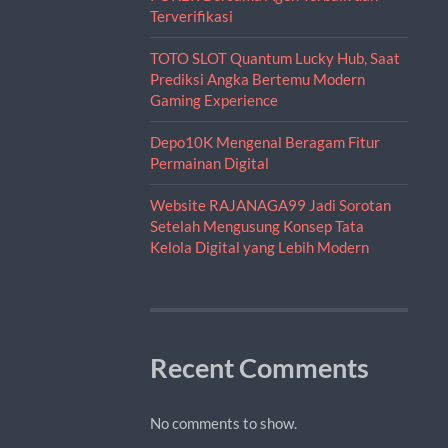
Terverifikasi
TOTO SLOT Quantum Lucky Hub, Saat
Prediksi Angka Bertemu Modern
Gaming Experience
Depo10K Mengenal Beragam Fitur
Permainan Digital
Website RAJANAGA99 Jadi Sorotan
Setelah Mengusung Konsep Tata
Kelola Digital yang Lebih Modern
Recent Comments
No comments to show.