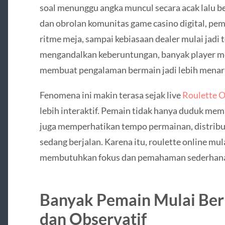
soal menunggu angka muncul secara acak lalu b
dan obrolan komunitas game casino digital, pe
ritme meja, sampai kebiasaan dealer mulai jadi 
mengandalkan keberuntungan, banyak player mer
membuat pengalaman bermain jadi lebih menar
Fenomena ini makin terasa sejak live
Roulette O
lebih interaktif. Pemain tidak hanya duduk mem
juga memperhatikan tempo permainan, distribus
sedang berjalan. Karena itu, roulette online m
membutuhkan fokus dan pemahaman sederhana, 
Banyak Pemain Mulai Ber
dan Observatif