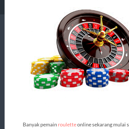
Banyak pemain
roulette
online sekarang mulai 