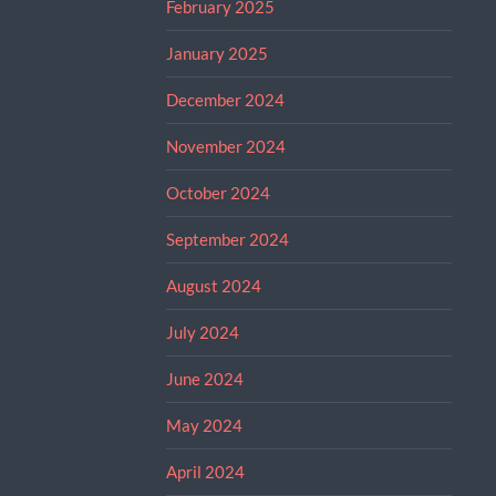
February 2025
January 2025
December 2024
November 2024
October 2024
September 2024
August 2024
July 2024
June 2024
May 2024
April 2024