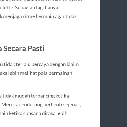
ulette. Sebagian lagi hanya
k menjaga ritme bermain agar tidak
Secara Pasti
u tidak terlalu percaya dengan klaim
eka lebih melihat pola permainan
a tidak mudah terpancing ketika
. Mereka cenderung berhenti sejenak,
ain ketika suasana dirasa lebih