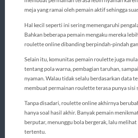
membuat permainan terasa lebih nyaman karena
meja yang ramai oleh pemain aktif sehingga sua
Hal kecil seperti ini sering memengaruhi penga
Bahkan beberapa pemain mengaku mereka lebih 
roulette online dibanding berpindah-pindah ga
Selain itu, komunitas pemain roulette juga mul
tentang pola warna, pembagian taruhan, sampai
nyaman. Walau tidak selalu berdasarkan data te
membuat permainan roulette terasa punya sisi s
Tanpa disadari, roulette online akhirnya beruba
hanya soal hasil akhir. Banyak pemain menikm
berputar, menunggu bola bergerak, lalu melihat 
tertentu.