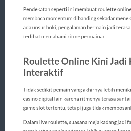
Pendekatan seperti ini membuat roulette online
membaca momentum dibanding sekadar menekan
ada unsur hoki, pengalaman bermain jadi terasa
terlibat memahami ritme permainan.
Roulette Online Kini Jadi
Interaktif
Tidak sedikit pemain yang akhirnya lebih meni
casino digital lain karena ritmenya terasa santai
game slot tertentu, tetapi juga tidak membosan
Dalam live roulette, suasana meja kadang jadi f