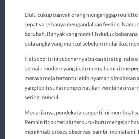
Dulu cukup banyak orang menganggap roulette 
cepat yang hanya mengandalkan feeling. Namun 
berubah. Banyak yang memilih duduk beberapa 
pola angka yang muncul sebelum mulai ikut me
Hal seperti ini sebenarnya bukan strategi rahasi
pemain modern yang ingin memahami ritme perm
merasa meja tertentu lebih nyaman dimainkan sa
yang lebih suka memperhatikan kombinasi warn
sering muncul.
Menariknya, pendekatan seperti ini membuat su
Pemain tidak terlalu terburu-buru mengejar has
menikmati proses observasi sambil memahami k