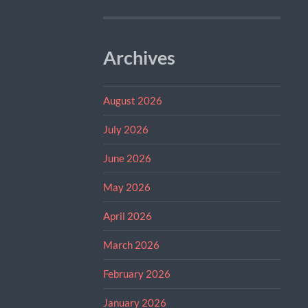
Archives
August 2026
July 2026
June 2026
May 2026
April 2026
March 2026
February 2026
January 2026