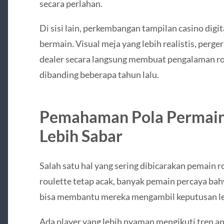
secara perlahan.
Di sisi lain, perkembangan tampilan casino digi
bermain. Visual meja yang lebih realistis, perge
dealer secara langsung membuat pengalaman rou
dibanding beberapa tahun lalu.
Pemahaman Pola Permain
Lebih Sabar
Salah satu hal yang sering dibicarakan pemain ro
roulette tetap acak, banyak pemain percaya b
bisa membantu mereka mengambil keputusan le
Ada player yang lebih nyaman mengikuti tren an