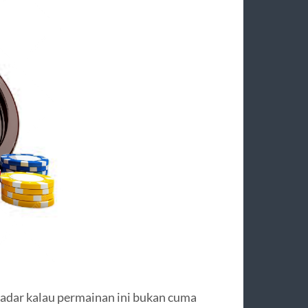
sadar kalau permainan ini bukan cuma