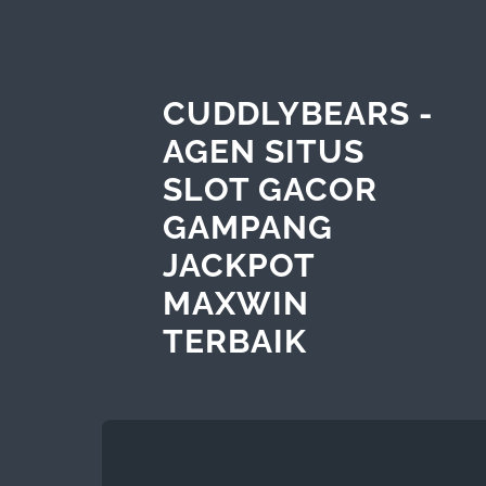
CUDDLYBEARS -
AGEN SITUS
SLOT GACOR
GAMPANG
JACKPOT
MAXWIN
TERBAIK