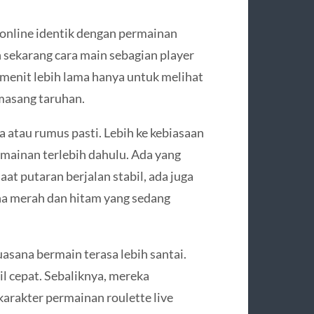
online identik dengan permainan
sekarang cara main sebagian player
menit lebih lama hanya untuk melihat
masang taruhan.
a atau rumus pasti. Lebih ke kebiasaan
ainan terlebih dahulu. Ada yang
at putaran berjalan stabil, ada juga
a merah dan hitam yang sedang
asana bermain terasa lebih santai.
il cepat. Sebaliknya, mereka
arakter permainan roulette live