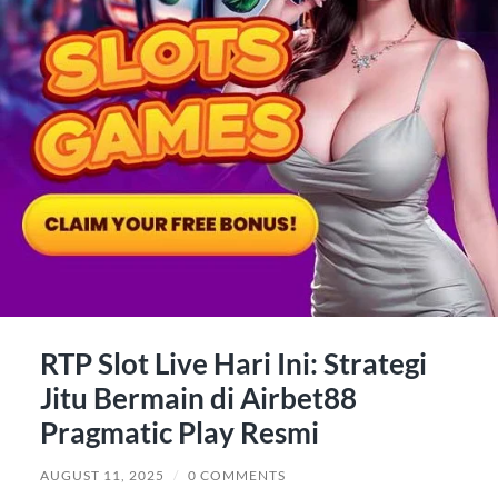
RTP Slot Live Hari Ini: Strategi
Jitu Bermain di Airbet88
Pragmatic Play Resmi
AUGUST 11, 2025
/
0 COMMENTS