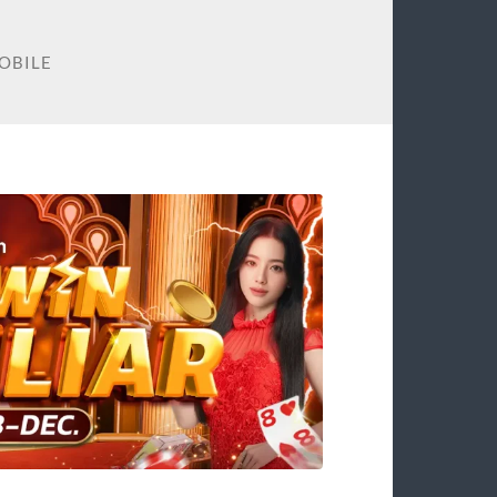
OBILE