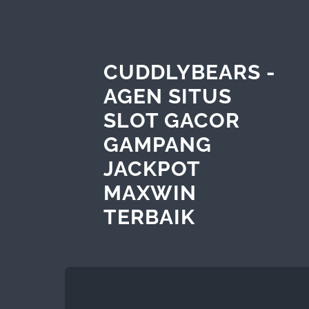
CUDDLYBEARS -
AGEN SITUS
SLOT GACOR
GAMPANG
JACKPOT
MAXWIN
TERBAIK