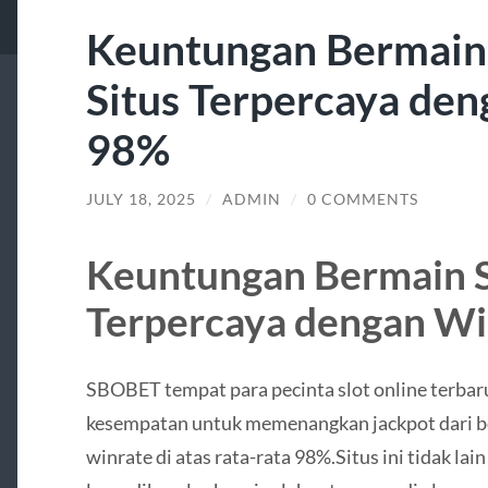
Keuntungan Bermain 
Situs Terpercaya de
98%
JULY 18, 2025
/
ADMIN
/
0 COMMENTS
Keuntungan Bermain Sl
Terpercaya dengan Wi
SBOBET tempat para pecinta slot online terba
kesempatan untuk memenangkan jackpot dari b
winrate di atas rata-rata 98%.Situs ini tidak lai