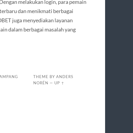
Dengan melakukan login, para pemain
 terbaru dan menikmati berbagai
BOBET juga menyediakan layanan
ain dalam berbagai masalah yang
GAMPANG
THEME BY
ANDERS
NORÉN
—
UP ↑