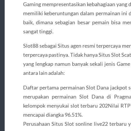
Gaming mempresentasikan kebahagiaan yang di
memiliki keberuntungan dalam permainan ini d
baik, dimana sebagian besar pemain bisa m
sangat tinggi.
Slot88 sebagai Situs agen resmi terpercaya men
terpercaya pastinya. Tidak hanya Situs Slot S
yang lengkap namun banyak sekali jenis Game o
antara lain adalah:
Daftar pertama permainan Slot Dana jackpot se
merupakan permainan Slot Dana di Pragmat
kelompok menyukai slot terbaru 202Nilai RTP 
mencapai diangka 96.51%.
Perusahaan Situs Slot sonline live22 terbaru 