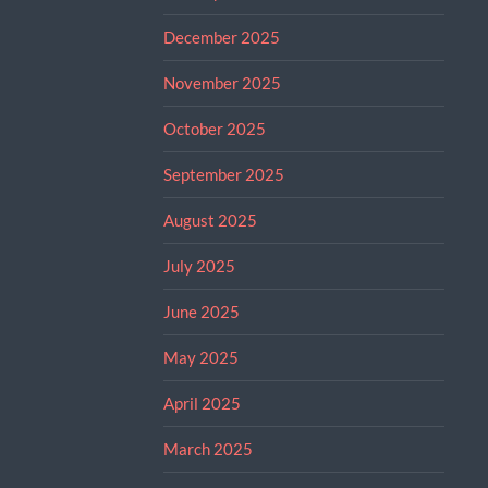
December 2025
November 2025
October 2025
September 2025
August 2025
July 2025
June 2025
May 2025
April 2025
March 2025