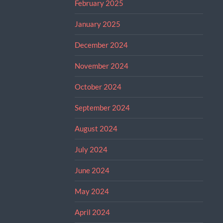
February 2025
January 2025
December 2024
November 2024
October 2024
September 2024
August 2024
July 2024
June 2024
May 2024
April 2024