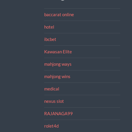
baccarat online
hotel
ibcbet
Kawasan Elite
mahjong ways
mahjong wins
medical
nexus slot
RAJANAGA99
rolet4d