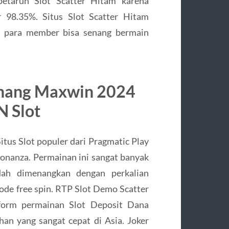
etaruh Slot Scatter Hitam karena
r 98.35%. Situs Slot Scatter Hitam
ar para member bisa senang bermain
nang Maxwin 2024
N Slot
Situs Slot populer dari Pragmatic Play
onanza. Permainan ini sangat banyak
ah dimenangkan dengan perkalian
de free spin. RTP Slot Demo Scatter
form permainan Slot Deposit Dana
n yang sangat cepat di Asia. Joker