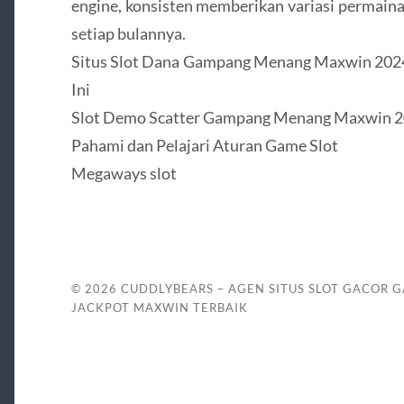
engine, konsisten memberikan variasi permainan
setiap bulannya.
Situs Slot Dana Gampang Menang Maxwin 2024 
Ini
Slot Demo Scatter Gampang Menang Maxwin 2
Pahami dan Pelajari Aturan Game Slot
Megaways slot
© 2026
CUDDLYBEARS – AGEN SITUS SLOT GACOR 
JACKPOT MAXWIN TERBAIK