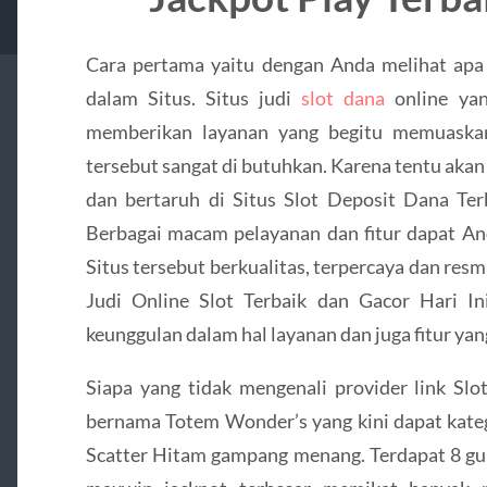
Cara pertama yaitu dengan Anda melihat apa s
dalam Situs. Situs judi
slot dana
online yan
memberikan layanan yang begitu memuaskan 
tersebut sangat di butuhkan. Karena tentu aka
dan bertaruh di Situs Slot Deposit Dana Te
Berbagai macam pelayanan dan fitur dapat And
Situs tersebut berkualitas, terpercaya dan resm
Judi Online Slot Terbaik dan Gacor Hari I
keunggulan dalam hal layanan dan juga fitur yang
Siapa yang tidak mengenali provider link Sl
bernama Totem Wonder’s yang kini dapat katego
Scatter Hitam gampang menang. Terdapat 8 gul