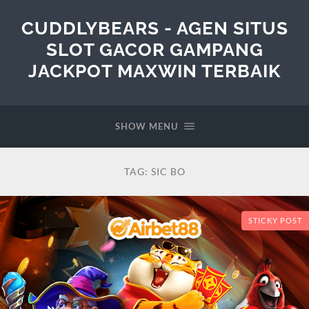
CUDDLYBEARS - AGEN SITUS
SLOT GACOR GAMPANG
JACKPOT MAXWIN TERBAIK
SHOW MENU
TAG:
SIC BO
STICKY POST