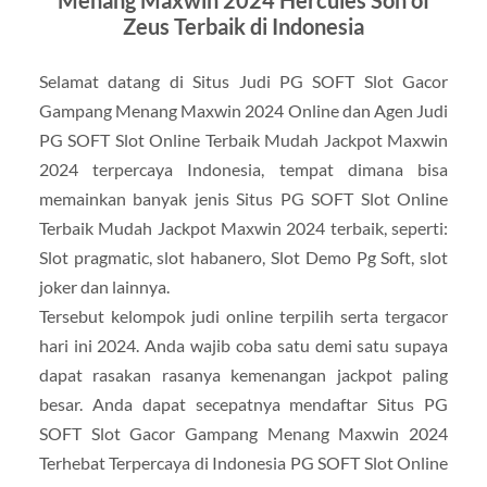
Zeus Terbaik di Indonesia
Selamat datang di Situs Judi PG SOFT Slot Gacor
Gampang Menang Maxwin 2024 Online dan Agen Judi
PG SOFT Slot Online Terbaik Mudah Jackpot Maxwin
2024 terpercaya Indonesia, tempat dimana bisa
memainkan banyak jenis Situs PG SOFT Slot Online
Terbaik Mudah Jackpot Maxwin 2024 terbaik, seperti:
Slot pragmatic, slot habanero, Slot Demo Pg Soft, slot
joker dan lainnya.
Tersebut kelompok judi online terpilih serta tergacor
hari ini 2024. Anda wajib coba satu demi satu supaya
dapat rasakan rasanya kemenangan jackpot paling
besar. Anda dapat secepatnya mendaftar Situs PG
SOFT Slot Gacor Gampang Menang Maxwin 2024
Terhebat Terpercaya di Indonesia PG SOFT Slot Online