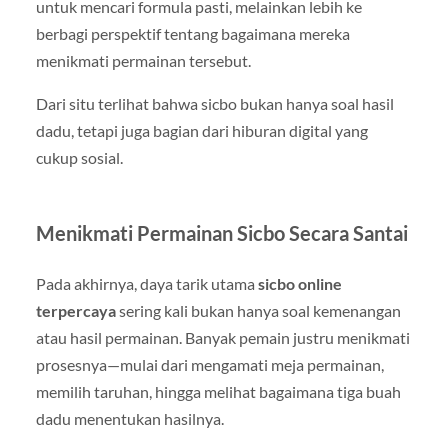
untuk mencari formula pasti, melainkan lebih ke
berbagi perspektif tentang bagaimana mereka
menikmati permainan tersebut.
Dari situ terlihat bahwa sicbo bukan hanya soal hasil
dadu, tetapi juga bagian dari hiburan digital yang
cukup sosial.
Menikmati Permainan Sicbo Secara Santai
Pada akhirnya, daya tarik utama
sicbo online
terpercaya
sering kali bukan hanya soal kemenangan
atau hasil permainan. Banyak pemain justru menikmati
prosesnya—mulai dari mengamati meja permainan,
memilih taruhan, hingga melihat bagaimana tiga buah
dadu menentukan hasilnya.