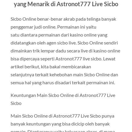
yang Menarik di Astronot777 Live Sicbo
Sicbo Online benar-benar akrab pada telinga banyak
penggemar judi online. Permainan ini yaitu
satu diantara permainan dari kasino online yang
didatangkan oleh agen sicbo live. Sicbo Online sendiri
dimainkan trik lempar dadu secara live di kasino online
bisa dipercaya seperti Astronot777 live sicbo. Lewat
artikel berikut, kita bakal membicarakan
selanjutnya terkait kehebohan main Sicbo Online dan
semua hal yang harus disadari terkait permainan ini.
Keuntungan Main Sicbo Online di Astronot777 Live
Sicbo
Main Sicbo Online di Astronot777 Live Sicbo punya
banyak keuntungan yang bisa dicicip oleh banyak
pemain. Diantaranya yaitu keluasaan akses, di mana