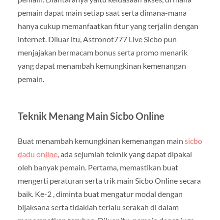
pemain dapat main setiap saat serta dimana-mana
hanya cukup memanfaatkan fitur yang terjalin dengan
internet. Diluar itu, Astronot777 Live Sicbo pun
menjajakan bermacam bonus serta promo menarik
yang dapat menambah kemungkinan kemenangan
pemain.
Teknik Menang Main Sicbo Online
Buat menambah kemungkinan kemenangan main
sicbo
dadu online
, ada sejumlah teknik yang dapat dipakai
oleh banyak pemain. Pertama, memastikan buat
mengerti peraturan serta trik main Sicbo Online secara
baik. Ke-2 , diminta buat mengatur modal dengan
bijaksana serta tidaklah terlalu serakah di dalam