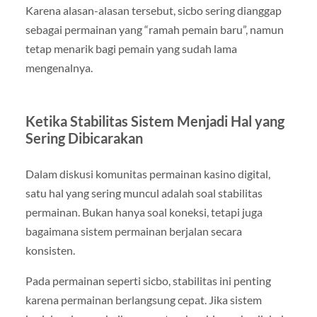
Karena alasan-alasan tersebut, sicbo sering dianggap
sebagai permainan yang “ramah pemain baru”, namun
tetap menarik bagi pemain yang sudah lama
mengenalnya.
Ketika Stabilitas Sistem Menjadi Hal yang
Sering Dibicarakan
Dalam diskusi komunitas permainan kasino digital,
satu hal yang sering muncul adalah soal stabilitas
permainan. Bukan hanya soal koneksi, tetapi juga
bagaimana sistem permainan berjalan secara
konsisten.
Pada permainan seperti sicbo, stabilitas ini penting
karena permainan berlangsung cepat. Jika sistem