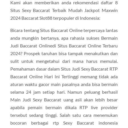
Kami akan memberikan anda rekomendasi daftar 8
Situs Sexy Baccarat Terbaik Mudah Jackpot Maxwin
2024 Baccarat Slot88 terpopuler di Indonesia:
Bicara tentang Situs Baccarat Online terpercaya lantas
anda mungkin bertanya, apa rahasia sukses Bermain
Judi Baccarat Onlinedi Situs Baccarat Online Terbaru
2024? Prospek taruhan bisa tampak menakutkan dan
sulit untuk mengetahui dari mana harus memulai.
Pemahaman dasar dalam Situs Judi Sexy Baccarat RTP
Baccarat Online Hari Ini Tertinggi memang tidak ada
aturan waktu gacor main pasalnya anda bisa bermain
selama 24 jam setiap hari. Namun peluang berhasil
Main Judi Sexy Baccarat uang asli akan lebih besar
apabila pemain bermain dikala RTP live provider
tersebut sedang tinggi. Salah satu cara menemukan
bocoran berbagai rtp Sexy Baccarat indonesia