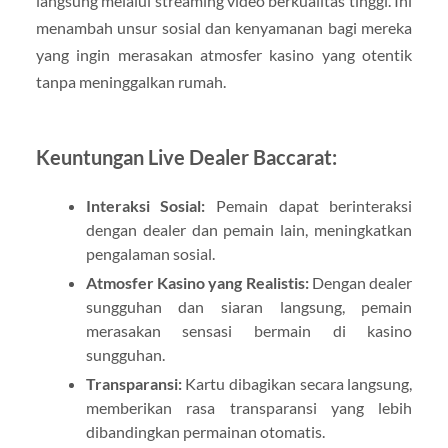
langsung melalui streaming video berkualitas tinggi. Ini
menambah unsur sosial dan kenyamanan bagi mereka
yang ingin merasakan atmosfer kasino yang otentik
tanpa meninggalkan rumah.
Keuntungan Live Dealer Baccarat:
Interaksi Sosial:
Pemain dapat berinteraksi
dengan dealer dan pemain lain, meningkatkan
pengalaman sosial.
Atmosfer Kasino yang Realistis:
Dengan dealer
sungguhan dan siaran langsung, pemain
merasakan sensasi bermain di kasino
sungguhan.
Transparansi:
Kartu dibagikan secara langsung,
memberikan rasa transparansi yang lebih
dibandingkan permainan otomatis.