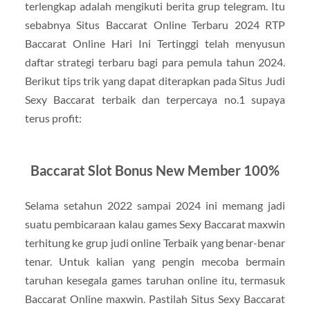
terlengkap adalah mengikuti berita grup telegram. Itu
sebabnya Situs Baccarat Online Terbaru 2024 RTP
Baccarat Online Hari Ini Tertinggi telah menyusun
daftar strategi terbaru bagi para pemula tahun 2024.
Berikut tips trik yang dapat diterapkan pada Situs Judi
Sexy Baccarat terbaik dan terpercaya no.1 supaya
terus profit:
Baccarat Slot Bonus New Member 100%
Selama setahun 2022 sampai 2024 ini memang jadi
suatu pembicaraan kalau games Sexy Baccarat maxwin
terhitung ke grup judi online Terbaik yang benar-benar
tenar. Untuk kalian yang pengin mecoba bermain
taruhan kesegala games taruhan online itu, termasuk
Baccarat Online maxwin. Pastilah Situs Sexy Baccarat