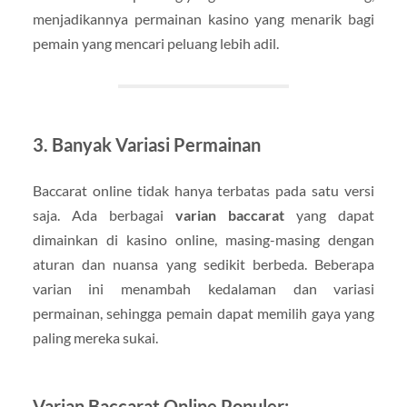
menjadikannya permainan kasino yang menarik bagi
pemain yang mencari peluang lebih adil.
3. Banyak Variasi Permainan
Baccarat online tidak hanya terbatas pada satu versi
saja. Ada berbagai
varian baccarat
yang dapat
dimainkan di kasino online, masing-masing dengan
aturan dan nuansa yang sedikit berbeda. Beberapa
varian ini menambah kedalaman dan variasi
permainan, sehingga pemain dapat memilih gaya yang
paling mereka sukai.
Varian Baccarat Online Populer: