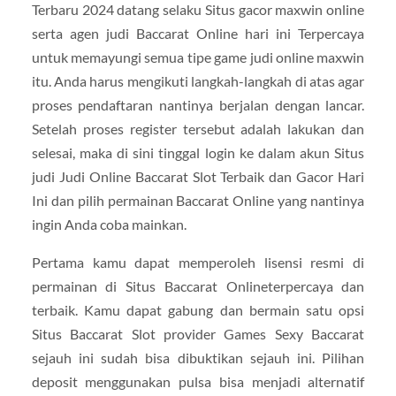
Terbaru 2024 datang selaku Situs gacor maxwin online
serta agen judi Baccarat Online hari ini Terpercaya
untuk memayungi semua tipe game judi online maxwin
itu. Anda harus mengikuti langkah-langkah di atas agar
proses pendaftaran nantinya berjalan dengan lancar.
Setelah proses register tersebut adalah lakukan dan
selesai, maka di sini tinggal login ke dalam akun Situs
judi Judi Online Baccarat Slot Terbaik dan Gacor Hari
Ini dan pilih permainan Baccarat Online yang nantinya
ingin Anda coba mainkan.
Pertama kamu dapat memperoleh lisensi resmi di
permainan di Situs Baccarat Onlineterpercaya dan
terbaik. Kamu dapat gabung dan bermain satu opsi
Situs Baccarat Slot provider Games Sexy Baccarat
sejauh ini sudah bisa dibuktikan sejauh ini. Pilihan
deposit menggunakan pulsa bisa menjadi alternatif