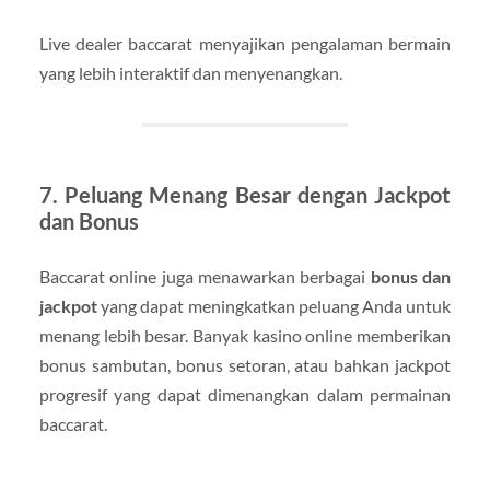
Live dealer baccarat menyajikan pengalaman bermain
yang lebih interaktif dan menyenangkan.
7. Peluang Menang Besar dengan Jackpot
dan Bonus
Baccarat online juga menawarkan berbagai
bonus dan
jackpot
yang dapat meningkatkan peluang Anda untuk
menang lebih besar. Banyak kasino online memberikan
bonus sambutan, bonus setoran, atau bahkan jackpot
progresif yang dapat dimenangkan dalam permainan
baccarat.