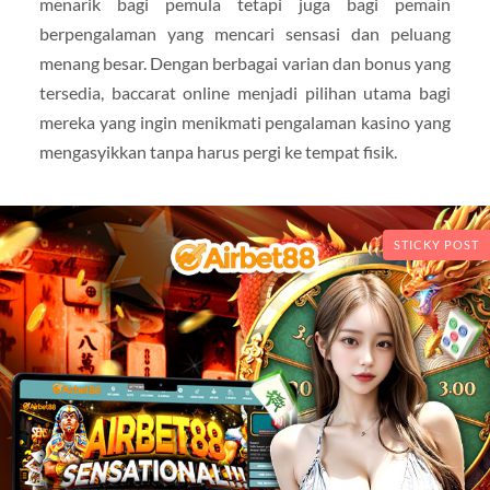
menarik bagi pemula tetapi juga bagi pemain
berpengalaman yang mencari sensasi dan peluang
menang besar. Dengan berbagai varian dan bonus yang
tersedia, baccarat online menjadi pilihan utama bagi
mereka yang ingin menikmati pengalaman kasino yang
mengasyikkan tanpa harus pergi ke tempat fisik.
STICKY POST