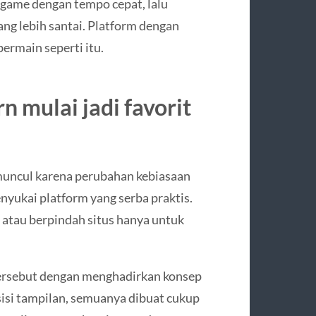
n game dengan tempo cepat, lalu
ng lebih santai. Platform dengan
bermain seperti itu.
 mulai jadi favorit
muncul karena perubahan kebiasaan
yukai platform yang serba praktis.
atau berpindah situs hanya untuk
ersebut dengan menghadirkan konsep
 sisi tampilan, semuanya dibuat cukup