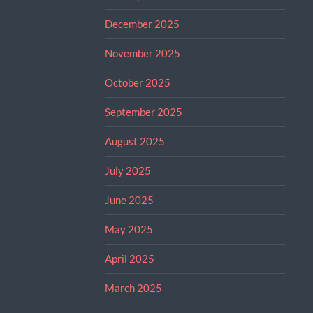
December 2025
November 2025
October 2025
September 2025
August 2025
July 2025
June 2025
May 2025
April 2025
March 2025