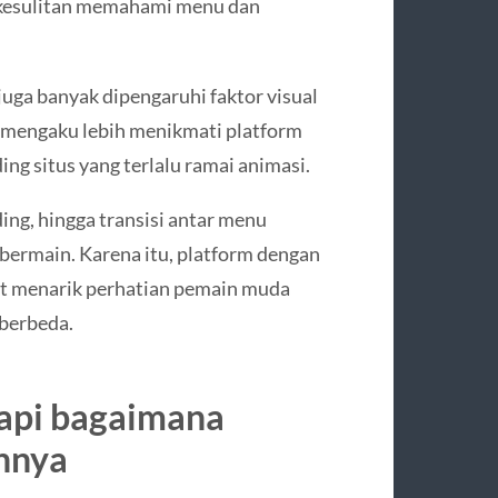
u kesulitan memahami menu dan
 juga banyak dipengaruhi faktor visual
 mengaku lebih menikmati platform
ing situs yang terlalu ramai animasi.
ding, hingga transisi antar menu
ermain. Karena itu, platform dengan
at menarik perhatian pemain muda
berbeda.
tapi bagaimana
nnya