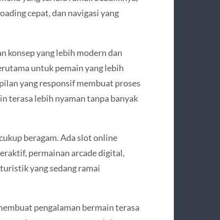
oading cepat, dan navigasi yang
n konsep yang lebih modern dan
 terutama untuk pemain yang lebih
pilan yang responsif membuat proses
ain terasa lebih nyaman tanpa banyak
a cukup beragam. Ada slot online
raktif, permainan arcade digital,
turistik yang sedang ramai
 membuat pengalaman bermain terasa