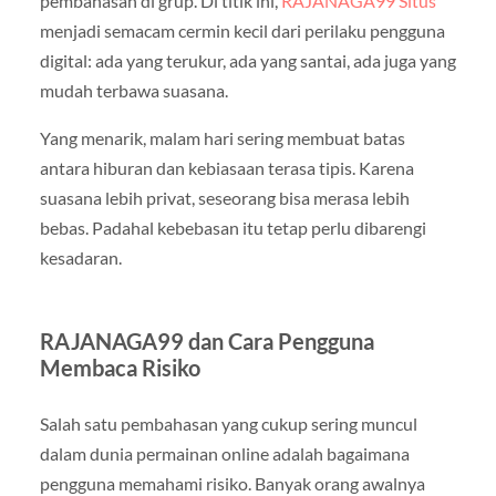
pembahasan di grup. Di titik ini,
RAJANAGA99 Situs
menjadi semacam cermin kecil dari perilaku pengguna
digital: ada yang terukur, ada yang santai, ada juga yang
mudah terbawa suasana.
Yang menarik, malam hari sering membuat batas
antara hiburan dan kebiasaan terasa tipis. Karena
suasana lebih privat, seseorang bisa merasa lebih
bebas. Padahal kebebasan itu tetap perlu dibarengi
kesadaran.
RAJANAGA99 dan Cara Pengguna
Membaca Risiko
Salah satu pembahasan yang cukup sering muncul
dalam dunia permainan online adalah bagaimana
pengguna memahami risiko. Banyak orang awalnya