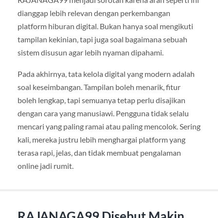
dianggap lebih relevan dengan perkembangan
platform hiburan digital. Bukan hanya soal mengikuti
tampilan kekinian, tapi juga soal bagaimana sebuah
sistem disusun agar lebih nyaman dipahami.
Pada akhirnya, tata kelola digital yang modern adalah
soal keseimbangan. Tampilan boleh menarik, fitur
boleh lengkap, tapi semuanya tetap perlu disajikan
dengan cara yang manusiawi. Pengguna tidak selalu
mencari yang paling ramai atau paling mencolok. Sering
kali, mereka justru lebih menghargai platform yang
terasa rapi, jelas, dan tidak membuat pengalaman
online jadi rumit.
RAJANAGA99 Disebut Makin