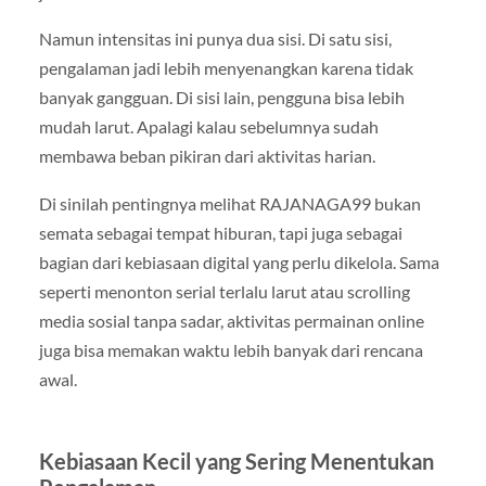
Namun intensitas ini punya dua sisi. Di satu sisi,
pengalaman jadi lebih menyenangkan karena tidak
banyak gangguan. Di sisi lain, pengguna bisa lebih
mudah larut. Apalagi kalau sebelumnya sudah
membawa beban pikiran dari aktivitas harian.
Di sinilah pentingnya melihat RAJANAGA99 bukan
semata sebagai tempat hiburan, tapi juga sebagai
bagian dari kebiasaan digital yang perlu dikelola. Sama
seperti menonton serial terlalu larut atau scrolling
media sosial tanpa sadar, aktivitas permainan online
juga bisa memakan waktu lebih banyak dari rencana
awal.
Kebiasaan Kecil yang Sering Menentukan