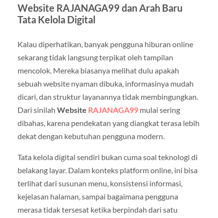
Website RAJANAGA99 dan Arah Baru
Tata Kelola Digital
Kalau diperhatikan, banyak pengguna hiburan online
sekarang tidak langsung terpikat oleh tampilan
mencolok. Mereka biasanya melihat dulu apakah
sebuah website nyaman dibuka, informasinya mudah
dicari, dan struktur layanannya tidak membingungkan.
Dari sinilah
Website
RAJANAGA99
mulai sering
dibahas, karena pendekatan yang diangkat terasa lebih
dekat dengan kebutuhan pengguna modern.
Tata kelola digital sendiri bukan cuma soal teknologi di
belakang layar. Dalam konteks platform online, ini bisa
terlihat dari susunan menu, konsistensi informasi,
kejelasan halaman, sampai bagaimana pengguna
merasa tidak tersesat ketika berpindah dari satu