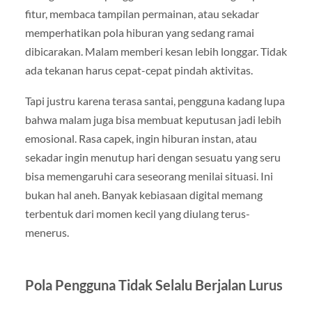
fitur, membaca tampilan permainan, atau sekadar
memperhatikan pola hiburan yang sedang ramai
dibicarakan. Malam memberi kesan lebih longgar. Tidak
ada tekanan harus cepat-cepat pindah aktivitas.
Tapi justru karena terasa santai, pengguna kadang lupa
bahwa malam juga bisa membuat keputusan jadi lebih
emosional. Rasa capek, ingin hiburan instan, atau
sekadar ingin menutup hari dengan sesuatu yang seru
bisa memengaruhi cara seseorang menilai situasi. Ini
bukan hal aneh. Banyak kebiasaan digital memang
terbentuk dari momen kecil yang diulang terus-
menerus.
Pola Pengguna Tidak Selalu Berjalan Lurus