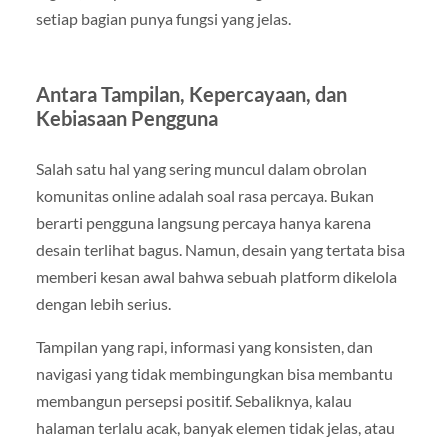
setiap bagian punya fungsi yang jelas.
Antara Tampilan, Kepercayaan, dan
Kebiasaan Pengguna
Salah satu hal yang sering muncul dalam obrolan
komunitas online adalah soal rasa percaya. Bukan
berarti pengguna langsung percaya hanya karena
desain terlihat bagus. Namun, desain yang tertata bisa
memberi kesan awal bahwa sebuah platform dikelola
dengan lebih serius.
Tampilan yang rapi, informasi yang konsisten, dan
navigasi yang tidak membingungkan bisa membantu
membangun persepsi positif. Sebaliknya, kalau
halaman terlalu acak, banyak elemen tidak jelas, atau