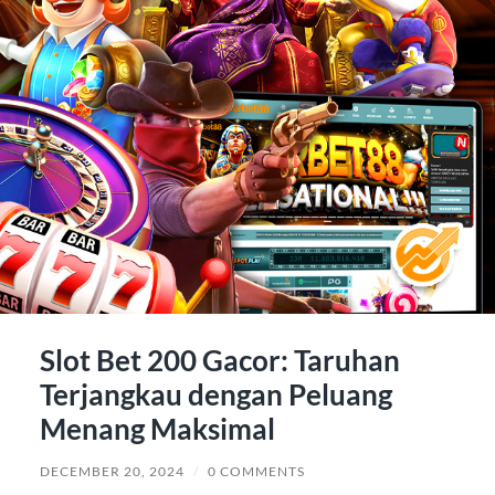
Slot Bet 200 Gacor: Taruhan
Terjangkau dengan Peluang
Menang Maksimal
DECEMBER 20, 2024
/
0 COMMENTS