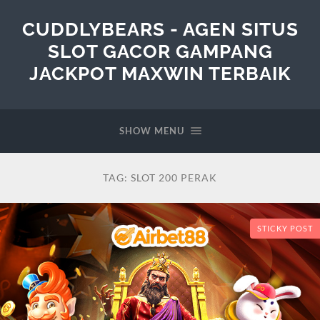
CUDDLYBEARS - AGEN SITUS
SLOT GACOR GAMPANG
JACKPOT MAXWIN TERBAIK
SHOW MENU
TAG:
SLOT 200 PERAK
STICKY POST