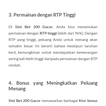
3.
Permainan dengan RTP Tinggi
Di
Slot Bet 200 Gacor
, Anda bisa menemukan
permainan dengan
RTP tinggi
(lebih dari 96%). Dengan
RTP yang tinggi, peluang Anda untuk menang akan
semakin besar. Ini berarti bahwa meskipun taruhan
kecil, kemungkinan untuk mendapatkan kemenangan
sering kali lebih tinggi daripada permainan dengan RTP
rendah.
4.
Bonus yang Meningkatkan Peluang
Menang
Slot Bet 200 Gacor
menawarkan berbagai
fitur bonus