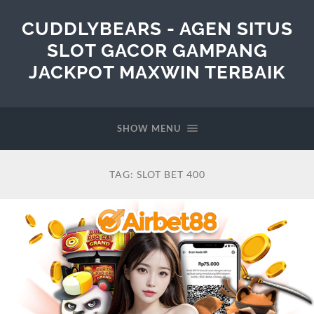
CUDDLYBEARS - AGEN SITUS
SLOT GACOR GAMPANG
JACKPOT MAXWIN TERBAIK
SHOW MENU
TAG:
SLOT BET 400