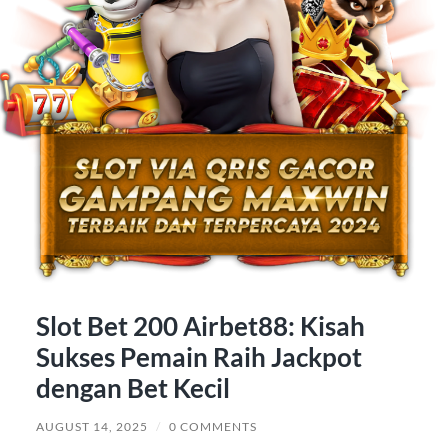
Slot Bet 200 Airbet88: Kisah
Sukses Pemain Raih Jackpot
dengan Bet Kecil
AUGUST 14, 2025
/
0 COMMENTS