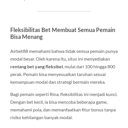
Fleksibilitas Bet Membuat Semua Pemain
Bisa Menang
Airbet88 memahami bahwa tidak semua pemain punya
modal besar. Oleh karena itu, situs ini menyediakan
rentang bet yang fleksibel
, mulai dari 100 hingga 800
perak. Pemain bisa menyesuaikan taruhan sesuai
kemampuan modal dan strategi bermain mereka.
Bagi pemain seperti Rina, fleksibilitas ini menjadi kunci.
Dengan bet kecil, ia bisa mencoba beberapa game,
memahami pola, dan memanfaatkan fitur bonus tanpa
risiko kehilangan banyak modal.