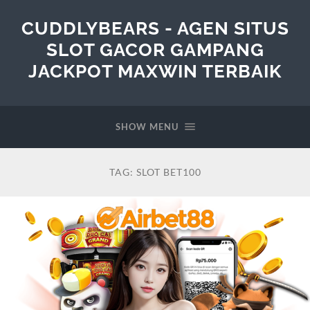
CUDDLYBEARS - AGEN SITUS
SLOT GACOR GAMPANG
JACKPOT MAXWIN TERBAIK
SHOW MENU
TAG:
SLOT BET100