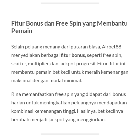
Fitur Bonus dan Free Spin yang Membantu
Pemain
Selain peluang menang dari putaran biasa, Airbet88
menyediakan berbagai
fitur bonus
, seperti free spin,
scatter, multiplier, dan jackpot progresif. Fitur-fitur ini
membantu pemain bet kecil untuk meraih kemenangan
maksimal dengan modal minimal.
Rina memanfaatkan free spin yang didapat dari bonus
harian untuk meningkatkan peluangnya mendapatkan
kombinasi kemenangan tinggi. Hasilnya, bet kecilnya
berubah menjadi jackpot yang menggiurkan.