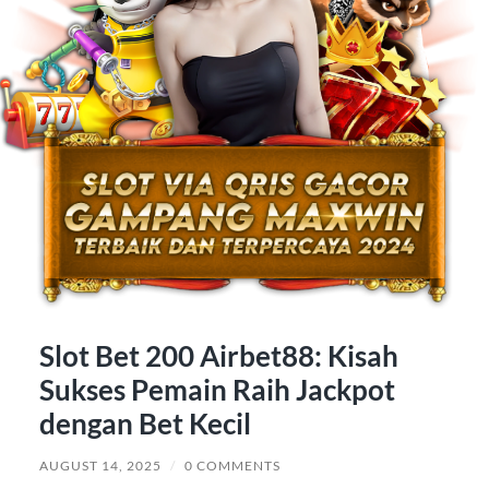
Slot Bet 200 Airbet88: Kisah
Sukses Pemain Raih Jackpot
dengan Bet Kecil
AUGUST 14, 2025
/
0 COMMENTS