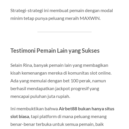
Strategi-strategi ini membuat pemain dengan modal
minim tetap punya peluang meraih MAXWIN.
Testimoni Pemain Lain yang Sukses
Selain Rina, banyak pemain lain yang membagikan
kisah kemenangan mereka di komunitas slot online.
Ada yang memulai dengan bet 100 perak, namun
berhasil mendapatkan jackpot progresif yang
mencapai puluhan juta rupiah.
Ini membuktikan bahwa
Airbet88 bukan hanya situs
slot biasa
, tapi platform di mana peluang menang
benar-benar terbuka untuk semua pemain, baik