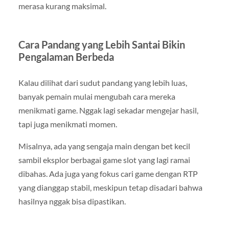
merasa kurang maksimal.
Cara Pandang yang Lebih Santai Bikin
Pengalaman Berbeda
Kalau dilihat dari sudut pandang yang lebih luas,
banyak pemain mulai mengubah cara mereka
menikmati game. Nggak lagi sekadar mengejar hasil,
tapi juga menikmati momen.
Misalnya, ada yang sengaja main dengan bet kecil
sambil eksplor berbagai game slot yang lagi ramai
dibahas. Ada juga yang fokus cari game dengan RTP
yang dianggap stabil, meskipun tetap disadari bahwa
hasilnya nggak bisa dipastikan.