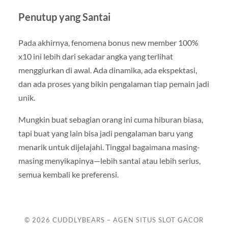
Penutup yang Santai
Pada akhirnya, fenomena bonus new member 100%
x10 ini lebih dari sekadar angka yang terlihat
menggiurkan di awal. Ada dinamika, ada ekspektasi,
dan ada proses yang bikin pengalaman tiap pemain jadi
unik.
Mungkin buat sebagian orang ini cuma hiburan biasa,
tapi buat yang lain bisa jadi pengalaman baru yang
menarik untuk dijelajahi. Tinggal bagaimana masing-
masing menyikapinya—lebih santai atau lebih serius,
semua kembali ke preferensi.
© 2026
CUDDLYBEARS – AGEN SITUS SLOT GACOR