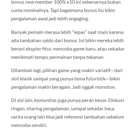
bonus new member 100% x10 ini sebenarnya bukan
cuma nominalnya. Tapi bagaimana bonus itu bikin
pengalaman awal jadi lebih engaging.
Banyak pemain merasa lebih “lepas” saat main karena
ada tambahan saldo dari bonus. Ini bikin mereka lebih
berani eksplor fitur, mencoba game baru, atau sekadar
menikmati tempo permainan tanpa tekanan.
Ditambah lagi, pilihan game yang makin variatif—dari
slot klasik sampai yang punya tema futuristik—bikin
pengalaman makin beragam. Jadi nggak monoton.
Di sisi lain, komunitas juga punya peran besar. Diskusi
ringan, sharing pengalaman, sampai sekadar baca
cerita orang lain bisa jadi referensi tambahan sebelum
mencoba sendiri.