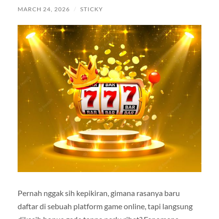
MARCH 24, 2026
/
STICKY
Pernah nggak sih kepikiran, gimana rasanya baru
daftar di sebuah platform game online, tapi langsung