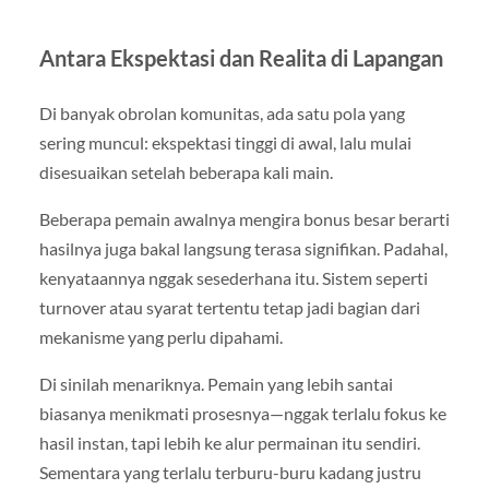
Antara Ekspektasi dan Realita di Lapangan
Di banyak obrolan komunitas, ada satu pola yang
sering muncul: ekspektasi tinggi di awal, lalu mulai
disesuaikan setelah beberapa kali main.
Beberapa pemain awalnya mengira bonus besar berarti
hasilnya juga bakal langsung terasa signifikan. Padahal,
kenyataannya nggak sesederhana itu. Sistem seperti
turnover atau syarat tertentu tetap jadi bagian dari
mekanisme yang perlu dipahami.
Di sinilah menariknya. Pemain yang lebih santai
biasanya menikmati prosesnya—nggak terlalu fokus ke
hasil instan, tapi lebih ke alur permainan itu sendiri.
Sementara yang terlalu terburu-buru kadang justru