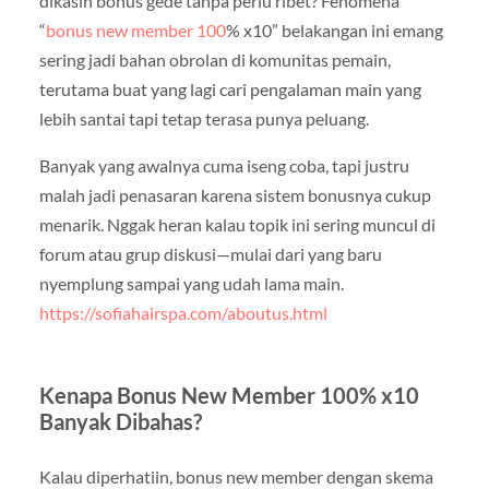
dikasih bonus gede tanpa perlu ribet? Fenomena
“
bonus new member 100
% x10” belakangan ini emang
sering jadi bahan obrolan di komunitas pemain,
terutama buat yang lagi cari pengalaman main yang
lebih santai tapi tetap terasa punya peluang.
Banyak yang awalnya cuma iseng coba, tapi justru
malah jadi penasaran karena sistem bonusnya cukup
menarik. Nggak heran kalau topik ini sering muncul di
forum atau grup diskusi—mulai dari yang baru
nyemplung sampai yang udah lama main.
https://sofiahairspa.com/aboutus.html
Kenapa Bonus New Member 100% x10
Banyak Dibahas?
Kalau diperhatiin, bonus new member dengan skema