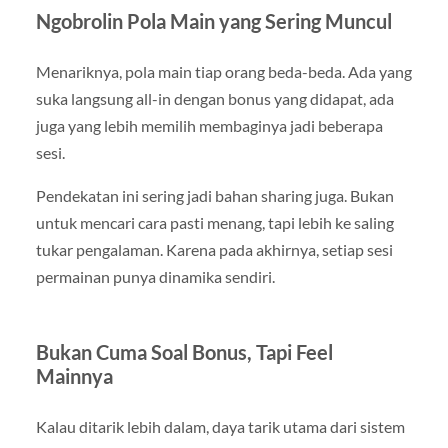
Ngobrolin Pola Main yang Sering Muncul
Menariknya, pola main tiap orang beda-beda. Ada yang
suka langsung all-in dengan bonus yang didapat, ada
juga yang lebih memilih membaginya jadi beberapa
sesi.
Pendekatan ini sering jadi bahan sharing juga. Bukan
untuk mencari cara pasti menang, tapi lebih ke saling
tukar pengalaman. Karena pada akhirnya, setiap sesi
permainan punya dinamika sendiri.
Bukan Cuma Soal Bonus, Tapi Feel
Mainnya
Kalau ditarik lebih dalam, daya tarik utama dari sistem