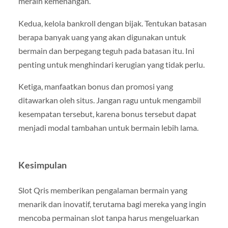
meraih kemenangan.
Kedua, kelola bankroll dengan bijak. Tentukan batasan
berapa banyak uang yang akan digunakan untuk
bermain dan berpegang teguh pada batasan itu. Ini
penting untuk menghindari kerugian yang tidak perlu.
Ketiga, manfaatkan bonus dan promosi yang
ditawarkan oleh situs. Jangan ragu untuk mengambil
kesempatan tersebut, karena bonus tersebut dapat
menjadi modal tambahan untuk bermain lebih lama.
Kesimpulan
Slot Qris memberikan pengalaman bermain yang
menarik dan inovatif, terutama bagi mereka yang ingin
mencoba permainan slot tanpa harus mengeluarkan