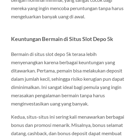
mereka yang ingin mencoba peruntungan tanpa harus
mengeluarkan banyak uang di awal.
Keuntungan Bermain di Situs Slot Depo 5k
Bermain di situs slot depo 5k terasa lebih
menyenangkan karena berbagai keuntungan yang
ditawarkan. Pertama, pemain bisa melakukan deposit
dalam jumlah kecil, sehingga risiko kerugian pun dapat
diminimalkan. Ini sangat ideal bagi pemula yang ingin
merasakan pengalaman bermain tanpa harus
menginvestasikan uang yang banyak.
Kedua, situs-situs ini sering kali menawarkan berbagai
bonus dan promosi menarik. Misalnya, bonus selamat
datang, cashback, dan bonus deposit dapat membuat