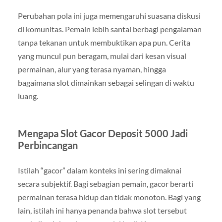
Perubahan pola ini juga memengaruhi suasana diskusi
di komunitas. Pemain lebih santai berbagi pengalaman
tanpa tekanan untuk membuktikan apa pun. Cerita
yang muncul pun beragam, mulai dari kesan visual
permainan, alur yang terasa nyaman, hingga
bagaimana slot dimainkan sebagai selingan di waktu
luang.
Mengapa Slot Gacor Deposit 5000 Jadi
Perbincangan
Istilah “gacor” dalam konteks ini sering dimaknai
secara subjektif. Bagi sebagian pemain, gacor berarti
permainan terasa hidup dan tidak monoton. Bagi yang
lain, istilah ini hanya penanda bahwa slot tersebut