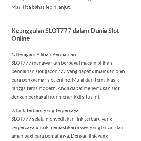
Mari kita bahas lebih lanjut.
Keunggulan SLOT777 dalam Dunia Slot
Online
1. Beragam Pilihan Permainan
SLOT777 menawarkan berbagai macam pilihan
permainan slot gacor 777 yang dapat dimainkan oleh
para penggemar slot online. Mulai dari tema klasik
hingga tema modern, Anda dapat menemukan slot
dengan berbagai fitur menarik di situs ini.
2. Link Terbaru yang Terpercaya
SLOT777 selalu menyediakan link terbaru yang
terpercaya untuk memastikan akses yang lancar dan
aman bagi para pemainnya. Dengan link yang