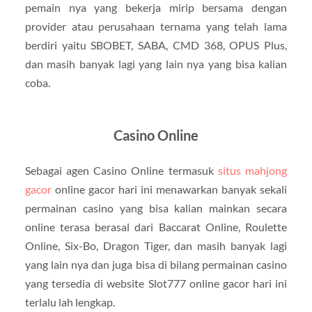
pemain nya yang bekerja mirip bersama dengan
provider atau perusahaan ternama yang telah lama
berdiri yaitu SBOBET, SABA, CMD 368, OPUS Plus,
dan masih banyak lagi yang lain nya yang bisa kalian
coba.
Casino Online
Sebagai agen Casino Online termasuk
situs mahjong
gacor
online gacor hari ini menawarkan banyak sekali
permainan casino yang bisa kalian mainkan secara
online terasa berasal dari Baccarat Online, Roulette
Online, Six-Bo, Dragon Tiger, dan masih banyak lagi
yang lain nya dan juga bisa di bilang permainan casino
yang tersedia di website Slot777 online gacor hari ini
terlalu lah lengkap.