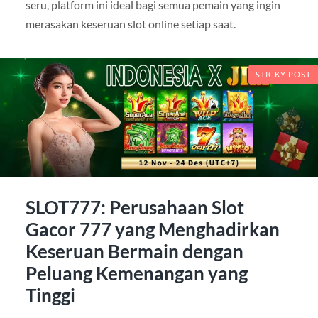
seru, platform ini ideal bagi semua pemain yang ingin
merasakan keseruan slot online setiap saat.
STICKY POST
SLOT777: Perusahaan Slot
Gacor 777 yang Menghadirkan
Keseruan Bermain dengan
Peluang Kemenangan yang
Tinggi