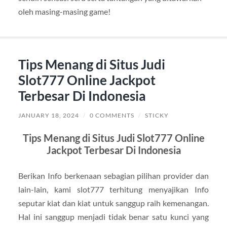
oleh masing-masing game!
Tips Menang di Situs Judi
Slot777 Online Jackpot
Terbesar Di Indonesia
JANUARY 18, 2024
/
0 COMMENTS
/
STICKY
Tips Menang di Situs Judi Slot777 Online
Jackpot Terbesar Di Indonesia
Berikan Info berkenaan sebagian pilihan provider dan
lain-lain, kami slot777 terhitung menyajikan Info
seputar kiat dan kiat untuk sanggup raih kemenangan.
Hal ini sanggup menjadi tidak benar satu kunci yang