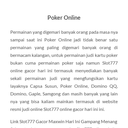
Poker Online
Permainan yang digemari banyak orang pada masa nya
sampai saat ini Poker Online jadi tidak benar satu
permainan yang paling digemari banyak orang di
bermacam kalangan, untuk permainan judi kartu poker
bukan cuma permainan poker saja namun Slot777
online gacor hari ini termasuk menyediakan banyak
sekali permainan judi yang mengfungsikan kartu
layaknya Capsa Susun, Poker Online, Domino QQ,
Domino, Gaple, Samgong dan masih banyak yang lain
nya yang bisa kaliam mainkan termasuk di website
resmi judi online Slot777 online gacor hari ini ini.
Link Slot777 Gacor Maxwin Hari Ini Gampang Menang