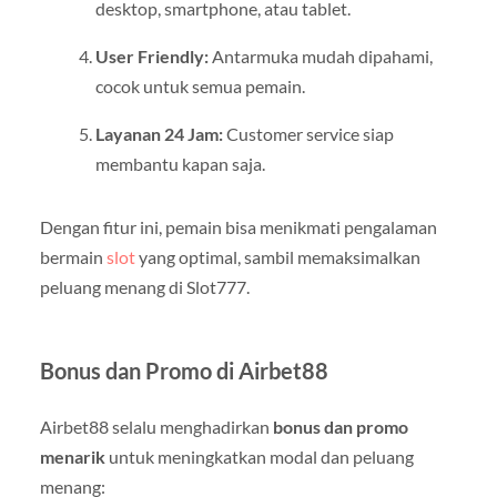
desktop, smartphone, atau tablet.
User Friendly:
Antarmuka mudah dipahami,
cocok untuk semua pemain.
Layanan 24 Jam:
Customer service siap
membantu kapan saja.
Dengan fitur ini, pemain bisa menikmati pengalaman
bermain
slot
yang optimal, sambil memaksimalkan
peluang menang di Slot777.
Bonus dan Promo di Airbet88
Airbet88 selalu menghadirkan
bonus dan promo
menarik
untuk meningkatkan modal dan peluang
menang: