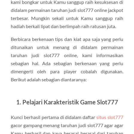
kami bongkar untuk Kamu sanggup raih kesuksesan di
didalam permainan taruhan judi slot777 online jackpot
terbesar. Mungkin sekali untuk Kamu sanggup raih
hadiah berkali lipat dan berlimpah raih ratusan juta.
Berbicara berkenaan tips dan kiat apa saja yang perlu
ditunaikan untuk menang di didalam permainan
taruhan judi slot777 online, kami informasikan
sebagian hal. Ada sebagian berkenaan yang perlu
dimengerti oleh para player cobalah digunakan.
Berikut adalah sebagian diantaranya:
1. Pelajari Karakteristik Game Slot777
Kunci berhasil pertama di didalam daftar
situs slot777
gacor gampang menang taruhan judi slot777 agar agar
Kamu berhasil dan kaya berasal berasal dari taruhan