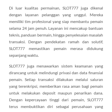
Di luar kualitas permainan, SLOT777 juga dikenal
dengan layanan pelanggan yang unggul. Mereka
memiliki tim profesional yang siap membantu pemain
selama 24 jam penuh. Layanan ini mencakup bantuan
teknis, panduan bermain, hingga penyelesaian masalah
transaksi. Dengan pendekatan ramah dan solutif,
SLOT777 memastikan pemain merasa didukung
sepanjang waktu.
SLOT777 juga menawarkan sistem keamanan yang
dirancang untuk melindungi privasi dan data finansial
pemain. Setiap transaksi dilakukan melalui saluran
yang terenkripsi, memberikan rasa aman bagi pemain
untuk melakukan deposit maupun penarikan dana.
Dengan kepercayaan tinggi dari pemain, SLOT777
terus membuktikan diri sebagai perusahaan yang