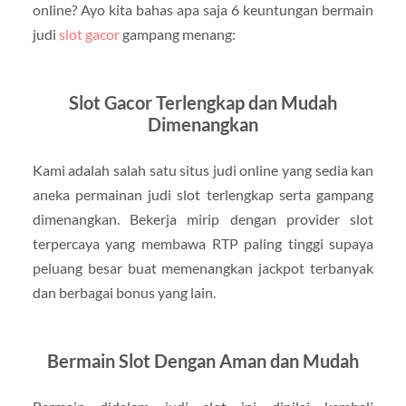
online? Ayo kita bahas apa saja 6 keuntungan bermain
judi
slot gacor
gampang menang:
Slot Gacor Terlengkap dan Mudah
Dimenangkan
Kami adalah salah satu situs judi online yang sedia kan
aneka permainan judi slot terlengkap serta gampang
dimenangkan. Bekerja mirip dengan provider slot
terpercaya yang membawa RTP paling tinggi supaya
peluang besar buat memenangkan jackpot terbanyak
dan berbagai bonus yang lain.
Bermain Slot Dengan Aman dan Mudah