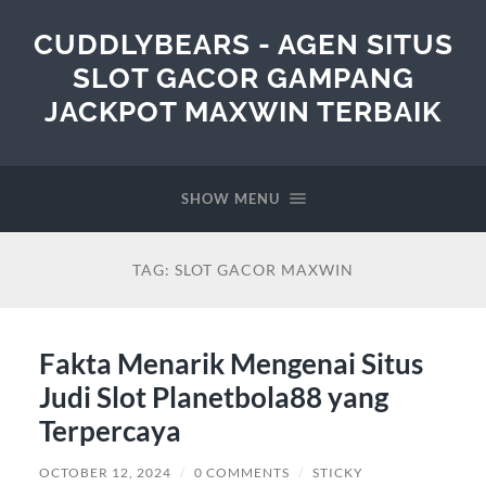
CUDDLYBEARS - AGEN SITUS
SLOT GACOR GAMPANG
JACKPOT MAXWIN TERBAIK
SHOW MENU
TAG:
SLOT GACOR MAXWIN
Fakta Menarik Mengenai Situs
Judi Slot Planetbola88 yang
Terpercaya
OCTOBER 12, 2024
/
0 COMMENTS
/
STICKY