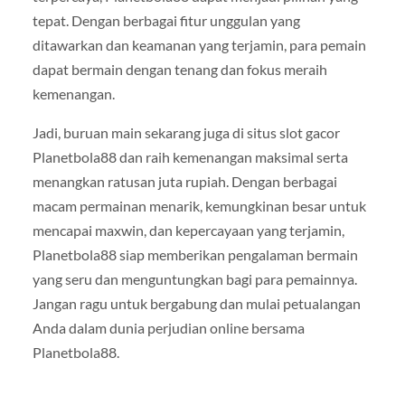
tepat. Dengan berbagai fitur unggulan yang
ditawarkan dan keamanan yang terjamin, para pemain
dapat bermain dengan tenang dan fokus meraih
kemenangan.
Jadi, buruan main sekarang juga di situs slot gacor
Planetbola88 dan raih kemenangan maksimal serta
menangkan ratusan juta rupiah. Dengan berbagai
macam permainan menarik, kemungkinan besar untuk
mencapai maxwin, dan kepercayaan yang terjamin,
Planetbola88 siap memberikan pengalaman bermain
yang seru dan menguntungkan bagi para pemainnya.
Jangan ragu untuk bergabung dan mulai petualangan
Anda dalam dunia perjudian online bersama
Planetbola88.