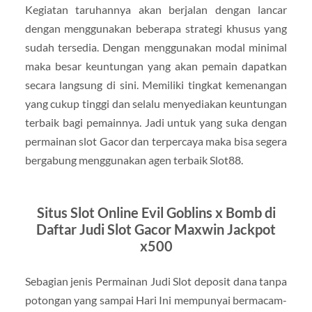
Kegiatan taruhannya akan berjalan dengan lancar
dengan menggunakan beberapa strategi khusus yang
sudah tersedia. Dengan menggunakan modal minimal
maka besar keuntungan yang akan pemain dapatkan
secara langsung di sini. Memiliki tingkat kemenangan
yang cukup tinggi dan selalu menyediakan keuntungan
terbaik bagi pemainnya. Jadi untuk yang suka dengan
permainan slot Gacor dan terpercaya maka bisa segera
bergabung menggunakan agen terbaik Slot88.
Situs Slot Online Evil Goblins x Bomb di
Daftar Judi Slot Gacor Maxwin Jackpot
x500
Sebagian jenis Permainan Judi Slot deposit dana tanpa
potongan yang sampai Hari Ini mempunyai bermacam-