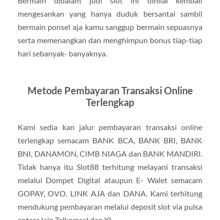
Bermain didalam judi slot ini dinilai kembali
mengesankan yang hanya duduk bersantai sambil
bermain ponsel aja kamu sanggup bermain sepuasnya
serta memenangkan dan menghimpun bonus tiap-tiap
hari sebanyak- banyaknya.
Metode Pembayaran Transaksi Online
Terlengkap
Kami sedia kan jalur pembayaran transaksi online
terlengkap semacam BANK BCA, BANK BRI, BANK
BNI, DANAMON, CIMB NIAGA dan BANK MANDIRI.
Tidak hanya itu Slot88 terhitung melayani transaksi
melalui Dompet Digital ataupun E- Walet semacam
GOPAY, OVO, LINK AJA dan DANA. Kami terhitung
mendukung pembayaran melalui deposit slot via pulsa
antara lain Telkomsel dan XL.