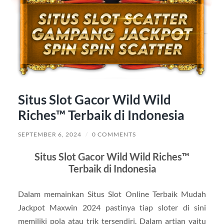
Situs Slot Gacor Wild Wild
Riches™ Terbaik di Indonesia
SEPTEMBER 6, 2024
/
0 COMMENTS
Situs Slot Gacor Wild Wild Riches™
Terbaik di Indonesia
Dalam memainkan Situs Slot Online Terbaik Mudah
Jackpot Maxwin 2024 pastinya tiap sloter di sini
memiliki pola atau trik tersendiri. Dalam artian yaitu