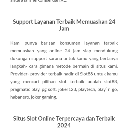
Support Layanan Terbaik Memuaskan 24
Jam
Kami punya barisan konsumen layanan terbaik
memuaskan yang online 24 jam siap mendukung
dukungan support sarana untuk kamu yang bertanya
langkah- cara gimana metode bermain di situs kami.
Provider- provider terbaik hadir di Slot88 untuk kamu
yang mencari pilihan slot terbaik adalah slot88,
pragmatic play, pg soft, joker123, playtech, play’ n go,
habanero, joker gaming.
Situs Slot Online Terpercaya dan Terbaik
2024