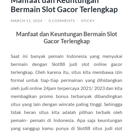
Bermain Slot Gacor Terlengkap
MARCH 11, 2024
/
0 COMMENTS
/
STICKY
Manfaat dan Keuntungan Bermain Slot
Gacor Terlengkap
Saat ini banyak pemain Indonesia yang menyukai
bermain dengan Slot88 judi slot online gacor
terlengkap. Oleh karena itu, situs kita membawa izin
formal untuk tiap-tiap permainan yang dihidangkan
oleh judi online 24jam terpercaya 2021/ 2023 dan kita
membagikan promo bonus terbanyak dibandingkan
situs yang lain dengan winrate paling tinggi. Sehingga
tidak heran situs kita adalah pilihan terbaik oleh
pemain- pemain di Indonesia. Apa saja keuntungan
yang sanggup kamu punya di Slot88 situs judi slot