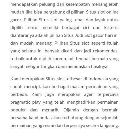
mendapatkan peluang dan kesempatan menang lebih
mudah jika bisa bergabung di pilihan Situs slot online
gacor. Pilihan Situs slot paling tepat dan layak untuk
dipilih tentu memiliki berbagai ciri dan kriteria
diantaranya adalah pilihan Situs Judi Slot gacor hari ini
dan mudah menang. Pilihan Situs slot seperti itulah
yang selama ini banyak dicari dan jadi rekomendasi
terbaik untuk dipilih karena jadi tempat bermain yang
sangat menguntungkan dan memuaskan hasilnya.
Kami merupakan Situs slot terbesar di Indonesia yang
sudah menciptakan berbagai macam permainan yang
berbeda. Kami juga merupakan agen terpercaya
pragmatic play yang telah menghadirkan permainan
populer dan menarik. Dijamin dengan bermain
bersama kami anda akan terhubung dengan sejumlah
permainan yang resmi dan terpercaya secara langsung.