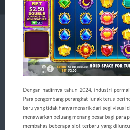
Dengan hadirnya tahun 2024, industri permai
Para pengembang perangkat lunak terus berin
baru yang tidak hanya menarik dari segi visual 
menawarkan peluang menang besar bagi para pem
membahas beberapa slot terbaru yang diluncu