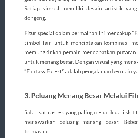
Setiap simbol memiliki desain artistik ya
dongeng.
Fitur spesial dalam permainan ini mencakup “
simbol lain untuk menciptakan kombinasi me
memungkinkan pemain mendapatkan putaran 
untuk menang besar. Dengan visual yang menak
“Fantasy Forest” adalah pengalaman bermain ya
3. Peluang Menang Besar Melalui Fitu
Salah satu aspek yang paling menarik dari slot t
menawarkan peluang menang besar. Bebera
termasuk: