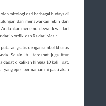
 oleh mitologi dari berbagai budaya di
gulungan dan menawarkan lebih dari
i, Anda akan menemui dewa-dewa dari
r dari Nordik, dan Ra dari Mesir.
 putaran gratis dengan simbol khusus
a. Selain itu, terdapat juga fitur
dapat dikalikan hingga 10 kali lipat.
r yang epik, permainan ini pasti akan