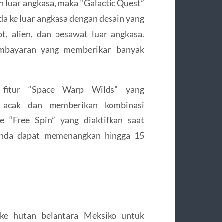
n luar angkasa, maka “Galactic Quest”
da ke luar angkasa dengan desain yang
ot, alien, dan pesawat luar angkasa.
embayaran yang memberikan banyak
n fitur “Space Warp Wilds” yang
 acak dan memberikan kombinasi
 “Free Spin” yang diaktifkan saat
 Anda dapat memenangkan hingga 15
ke hutan belantara Meksiko untuk