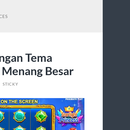
CES
engan Tema
g Menang Besar
/
STICKY