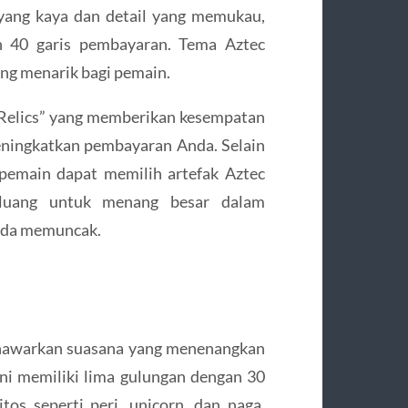
yang kaya dan detail yang memukau,
an 40 garis pembayaran. Tema Aztec
ng menarik bagi pemain.
n Relics” yang memberikan kesempatan
ningkatkan pembayaran Anda. Selain
 pemain dapat memilih artefak Aztec
luang untuk menang besar dalam
Anda memuncak.
menawarkan suasana yang menenangkan
ini memiliki lima gulungan dengan 30
os seperti peri, unicorn, dan naga.