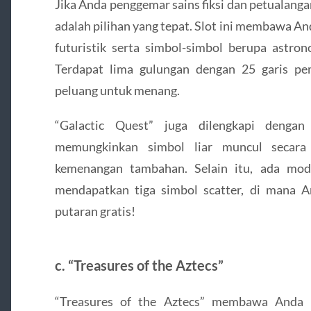
Jika Anda penggemar sains fiksi dan petualanga
adalah pilihan yang tepat. Slot ini membawa An
futuristik serta simbol-simbol berupa astron
Terdapat lima gulungan dengan 25 garis p
peluang untuk menang.
“Galactic Quest” juga dilengkapi denga
memungkinkan simbol liar muncul secara
kemenangan tambahan. Selain itu, ada mode
mendapatkan tiga simbol scatter, di mana
putaran gratis!
c.
“Treasures of the Aztecs”
“Treasures of the Aztecs” membawa Anda 