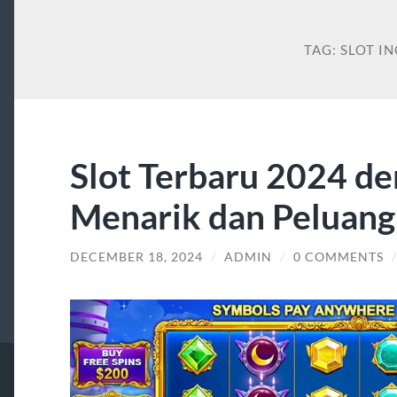
TAG:
SLOT IN
Slot Terbaru 2024 d
Menarik dan Peluan
DECEMBER 18, 2024
/
ADMIN
/
0 COMMENTS