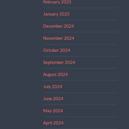
February 2025
January 2025
December 2024
November 2024
October 2024
September 2024
August 2024
July 2024
June 2024
May 2024
April 2024