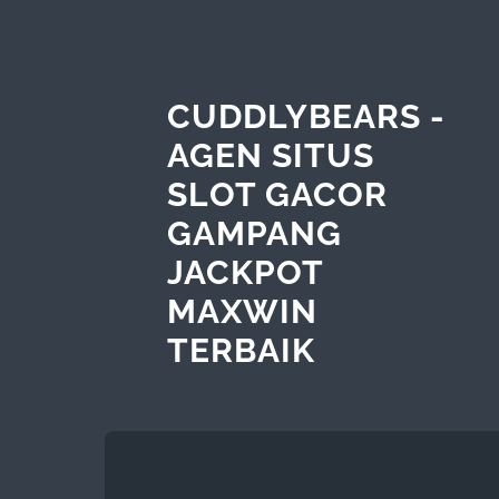
CUDDLYBEARS -
AGEN SITUS
SLOT GACOR
GAMPANG
JACKPOT
MAXWIN
TERBAIK