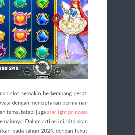
nan slot semakin berkembang pesat.
ovasi dengan menciptakan permainan
dan tema, tetapi juga
starlight princess
ainnya. Dalam artikel ini, kita akan
rkan pada tahun 2024, dengan fokus