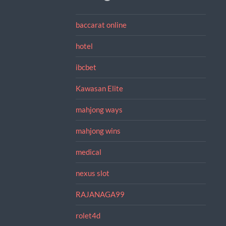
baccarat online
hotel
ibcbet
Kawasan Elite
mahjong ways
mahjong wins
medical
nexus slot
RAJANAGA99
rolet4d