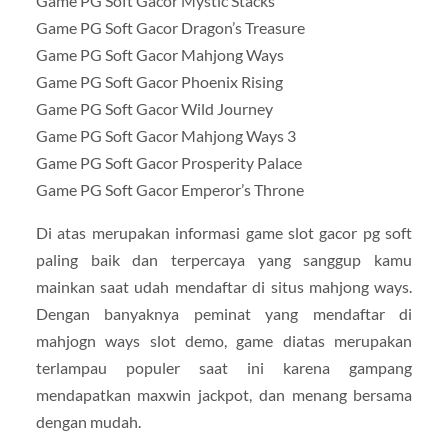
Game PG Soft Gacor Mystic Stacks
Game PG Soft Gacor Dragon’s Treasure
Game PG Soft Gacor Mahjong Ways
Game PG Soft Gacor Phoenix Rising
Game PG Soft Gacor Wild Journey
Game PG Soft Gacor Mahjong Ways 3
Game PG Soft Gacor Prosperity Palace
Game PG Soft Gacor Emperor’s Throne
Di atas merupakan informasi game slot gacor pg soft
paling baik dan terpercaya yang sanggup kamu
mainkan saat udah mendaftar di situs mahjong ways.
Dengan banyaknya peminat yang mendaftar di
mahjogn ways slot demo, game diatas merupakan
terlampau populer saat ini karena gampang
mendapatkan maxwin jackpot, dan menang bersama
dengan mudah.