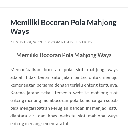
Memiliki Bocoran Pola Mahjong
Ways
AUGUST 29, 2023
/
0 COMMENTS
/
STICKY
Memiliki Bocoran Pola Mahjong Ways
Memanfaatkan bocoran pola slot mahjong ways
adalah tidak benar satu jalan pintas untuk menuju
kemenangan bersama dengan terlalu enteng tentunya.
Karena jarang sekali tersedia website mahjong slot
enteng menang membocoran pola kemenangan sebab
bisa mengakibatkan kerugian bandar. Ini menjadi satu
diantara ciri dan khas website slot mahjong ways
enteng menang sementara ini.