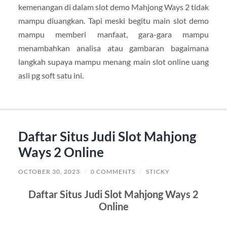
kemenangan di dalam slot demo Mahjong Ways 2 tidak
mampu diuangkan. Tapi meski begitu main slot demo
mampu memberi manfaat, gara-gara mampu
menambahkan analisa atau gambaran bagaimana
langkah supaya mampu menang main slot online uang
asli pg soft satu ini.
Daftar Situs Judi Slot Mahjong
Ways 2 Online
OCTOBER 30, 2023
/
0 COMMENTS
/
STICKY
Daftar Situs Judi Slot Mahjong Ways 2
Online