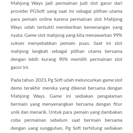
Mahjong Ways jadi permainan judi slot gacor dari
provider PGSoft yang saat ini sebagai pilihan utama
para pemain online karena permainan slot Mahjong
Ways udah terbukti memberikan kemenangan yang
nyata. Game slot mahjong yang kita menawarkan 99%
sukses menyebabkan pemain puas. Saat ini slot
mahjong langkah sebagai pilihan utama bersama
dengan lebih kurang 90% memilih permainan slot
gacor ini.
Pada tahun 2023, Pg Soft udah meluncurkan game slot
demo terakhir mereka yang dikenal bersama dengan
Mahjong Ways. Game ini sediakan pengalaman
bermain yang menyenangkan bersama dengan fitur
unik dan menarik. Untuk para pemain yang dambakan
coba permainan sebelum saat bermain bersama
dengan uang sungguhan, Pg Soft terhitung sediakan