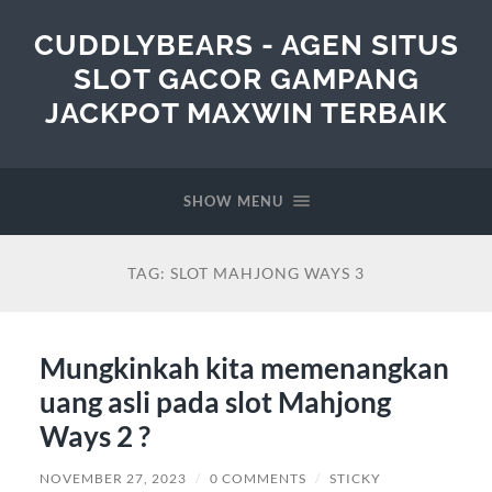
CUDDLYBEARS - AGEN SITUS
SLOT GACOR GAMPANG
JACKPOT MAXWIN TERBAIK
SHOW MENU
TAG:
SLOT MAHJONG WAYS 3
Mungkinkah kita memenangkan
uang asli pada slot Mahjong
Ways 2 ?
NOVEMBER 27, 2023
/
0 COMMENTS
/
STICKY