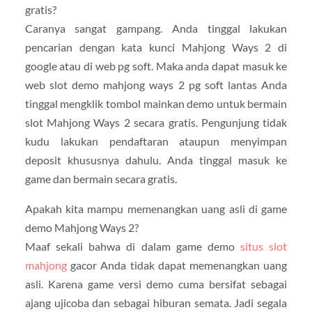
gratis?
Caranya sangat gampang. Anda tinggal lakukan
pencarian dengan kata kunci Mahjong Ways 2 di
google atau di web pg soft. Maka anda dapat masuk ke
web slot demo mahjong ways 2 pg soft lantas Anda
tinggal mengklik tombol mainkan demo untuk bermain
slot Mahjong Ways 2 secara gratis. Pengunjung tidak
kudu lakukan pendaftaran ataupun menyimpan
deposit khususnya dahulu. Anda tinggal masuk ke
game dan bermain secara gratis.
Apakah kita mampu memenangkan uang asli di game
demo Mahjong Ways 2?
Maaf sekali bahwa di dalam game demo
situs slot
mahjong
gacor Anda tidak dapat memenangkan uang
asli. Karena game versi demo cuma bersifat sebagai
ajang ujicoba dan sebagai hiburan semata. Jadi segala