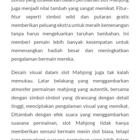
juga menjadi nilai tambah yang sangat memikat. Fitur-
fitur seperti simbol wild dan putaran gratis
memberikan peluang ekstra untuk meraih kemenangan
tanpa harus mengeluarkan taruhan tambahan. Ini
memberi pemain lebih banyak kesempatan untuk
memenangkan hadiah besar dan meningkatkan
pengalaman bermain mereka.
Desain visual dalam slot Mahjong juga tak kalah
memukau. Latar belakang yang menggambarkan
atmosfer permainan mahjong yang autentik, bersama
dengan simbol-simbol yang dirancang dengan detail
tinggi, menciptakan pengalaman visual yang memikat.
Ditambah dengan efek suara yang menggambarkan
suasana permainan, slot Mahjong tidak hanya
memberikan sensasi bermain mesin slot biasa, tetapi
juga menyelami suasana permainan yang lebih dalam