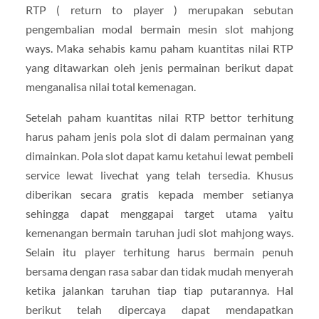
RTP ( return to player ) merupakan sebutan
pengembalian modal bermain mesin slot mahjong
ways. Maka sehabis kamu paham kuantitas nilai RTP
yang ditawarkan oleh jenis permainan berikut dapat
menganalisa nilai total kemenagan.
Setelah paham kuantitas nilai RTP bettor terhitung
harus paham jenis pola slot di dalam permainan yang
dimainkan. Pola slot dapat kamu ketahui lewat pembeli
service lewat livechat yang telah tersedia. Khusus
diberikan secara gratis kepada member setianya
sehingga dapat menggapai target utama yaitu
kemenangan bermain taruhan judi slot mahjong ways.
Selain itu player terhitung harus bermain penuh
bersama dengan rasa sabar dan tidak mudah menyerah
ketika jalankan taruhan tiap tiap putarannya. Hal
berikut telah dipercaya dapat mendapatkan