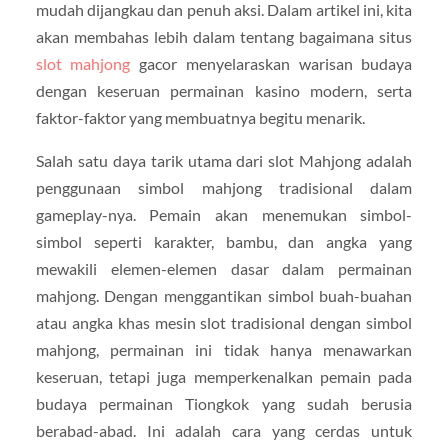
mudah dijangkau dan penuh aksi. Dalam artikel ini, kita
akan membahas lebih dalam tentang bagaimana situs
slot mahjong
gacor menyelaraskan warisan budaya
dengan keseruan permainan kasino modern, serta
faktor-faktor yang membuatnya begitu menarik.
Salah satu daya tarik utama dari slot Mahjong adalah
penggunaan simbol mahjong tradisional dalam
gameplay-nya. Pemain akan menemukan simbol-
simbol seperti karakter, bambu, dan angka yang
mewakili elemen-elemen dasar dalam permainan
mahjong. Dengan menggantikan simbol buah-buahan
atau angka khas mesin slot tradisional dengan simbol
mahjong, permainan ini tidak hanya menawarkan
keseruan, tetapi juga memperkenalkan pemain pada
budaya permainan Tiongkok yang sudah berusia
berabad-abad. Ini adalah cara yang cerdas untuk