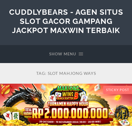
CUDDLYBEARS - AGEN SITUS
SLOT GACOR GAMPANG
JACKPOT MAXWIN TERBAIK
SHOW MENU
TAG:
SLOT MAHJONG WAYS
STICKY POST