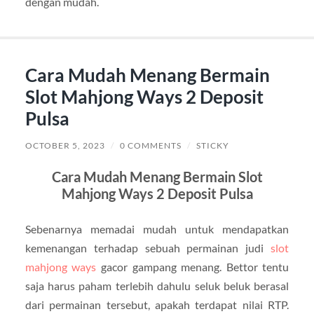
dengan mudah.
Cara Mudah Menang Bermain
Slot Mahjong Ways 2 Deposit
Pulsa
OCTOBER 5, 2023
/
0 COMMENTS
/
STICKY
Cara Mudah Menang Bermain Slot
Mahjong Ways 2 Deposit Pulsa
Sebenarnya memadai mudah untuk mendapatkan
kemenangan terhadap sebuah permainan judi
slot
mahjong ways
gacor gampang menang. Bettor tentu
saja harus paham terlebih dahulu seluk beluk berasal
dari permainan tersebut, apakah terdapat nilai RTP.