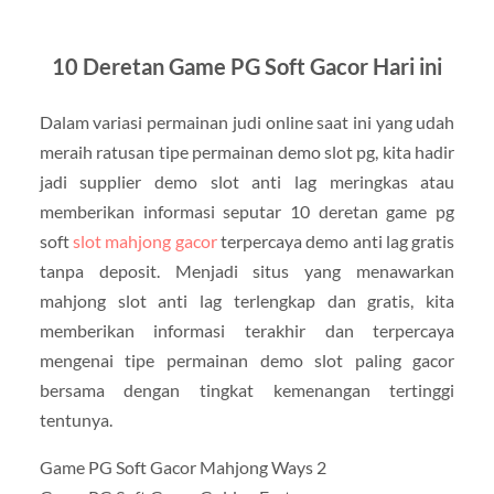
10 Deretan Game PG Soft Gacor Hari ini
Dalam variasi permainan judi online saat ini yang udah
meraih ratusan tipe permainan demo slot pg, kita hadir
jadi supplier demo slot anti lag meringkas atau
memberikan informasi seputar 10 deretan game pg
soft
slot mahjong gacor
terpercaya demo anti lag gratis
tanpa deposit. Menjadi situs yang menawarkan
mahjong slot anti lag terlengkap dan gratis, kita
memberikan informasi terakhir dan terpercaya
mengenai tipe permainan demo slot paling gacor
bersama dengan tingkat kemenangan tertinggi
tentunya.
Game PG Soft Gacor Mahjong Ways 2