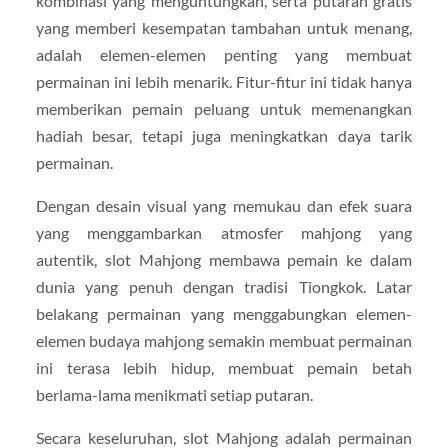
kombinasi yang menguntungkan, serta putaran gratis
yang memberi kesempatan tambahan untuk menang,
adalah elemen-elemen penting yang membuat
permainan ini lebih menarik. Fitur-fitur ini tidak hanya
memberikan pemain peluang untuk memenangkan
hadiah besar, tetapi juga meningkatkan daya tarik
permainan.
Dengan desain visual yang memukau dan efek suara
yang menggambarkan atmosfer mahjong yang
autentik, slot Mahjong membawa pemain ke dalam
dunia yang penuh dengan tradisi Tiongkok. Latar
belakang permainan yang menggabungkan elemen-
elemen budaya mahjong semakin membuat permainan
ini terasa lebih hidup, membuat pemain betah
berlama-lama menikmati setiap putaran.
Secara keseluruhan, slot Mahjong adalah permainan