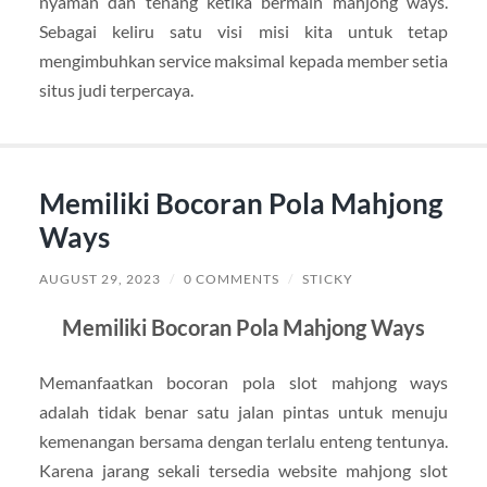
nyaman dan tenang ketika bermain mahjong ways.
Sebagai keliru satu visi misi kita untuk tetap
mengimbuhkan service maksimal kepada member setia
situs judi terpercaya.
Memiliki Bocoran Pola Mahjong
Ways
AUGUST 29, 2023
/
0 COMMENTS
/
STICKY
Memiliki Bocoran Pola Mahjong Ways
Memanfaatkan bocoran pola slot mahjong ways
adalah tidak benar satu jalan pintas untuk menuju
kemenangan bersama dengan terlalu enteng tentunya.
Karena jarang sekali tersedia website mahjong slot