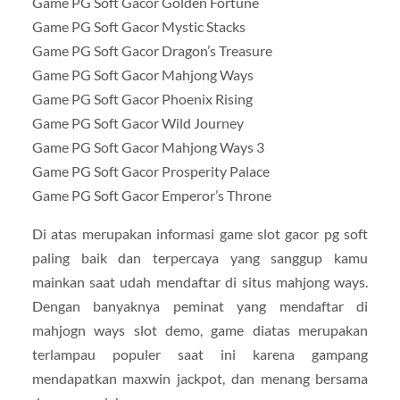
Game PG Soft Gacor Golden Fortune
Game PG Soft Gacor Mystic Stacks
Game PG Soft Gacor Dragon’s Treasure
Game PG Soft Gacor Mahjong Ways
Game PG Soft Gacor Phoenix Rising
Game PG Soft Gacor Wild Journey
Game PG Soft Gacor Mahjong Ways 3
Game PG Soft Gacor Prosperity Palace
Game PG Soft Gacor Emperor’s Throne
Di atas merupakan informasi game slot gacor pg soft
paling baik dan terpercaya yang sanggup kamu
mainkan saat udah mendaftar di situs mahjong ways.
Dengan banyaknya peminat yang mendaftar di
mahjogn ways slot demo, game diatas merupakan
terlampau populer saat ini karena gampang
mendapatkan maxwin jackpot, dan menang bersama