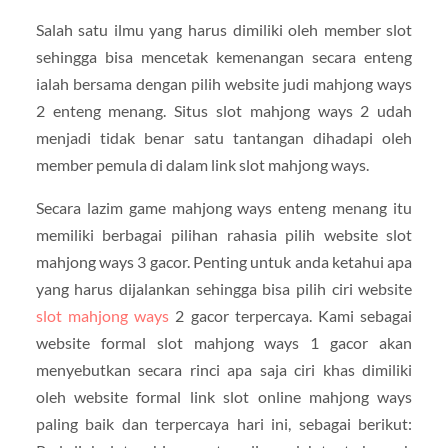
Salah satu ilmu yang harus dimiliki oleh member slot
sehingga bisa mencetak kemenangan secara enteng
ialah bersama dengan pilih website judi mahjong ways
2 enteng menang. Situs slot mahjong ways 2 udah
menjadi tidak benar satu tantangan dihadapi oleh
member pemula di dalam link slot mahjong ways.
Secara lazim game mahjong ways enteng menang itu
memiliki berbagai pilihan rahasia pilih website slot
mahjong ways 3 gacor. Penting untuk anda ketahui apa
yang harus dijalankan sehingga bisa pilih ciri website
slot mahjong ways
2 gacor terpercaya. Kami sebagai
website formal slot mahjong ways 1 gacor akan
menyebutkan secara rinci apa saja ciri khas dimiliki
oleh website formal link slot online mahjong ways
paling baik dan terpercaya hari ini, sebagai berikut: