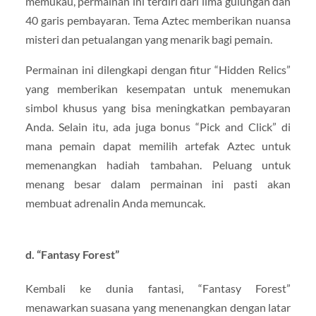
memukau, permainan ini terdiri dari lima gulungan dan
40 garis pembayaran. Tema Aztec memberikan nuansa
misteri dan petualangan yang menarik bagi pemain.
Permainan ini dilengkapi dengan fitur “Hidden Relics”
yang memberikan kesempatan untuk menemukan
simbol khusus yang bisa meningkatkan pembayaran
Anda. Selain itu, ada juga bonus “Pick and Click” di
mana pemain dapat memilih artefak Aztec untuk
memenangkan hadiah tambahan. Peluang untuk
menang besar dalam permainan ini pasti akan
membuat adrenalin Anda memuncak.
d.
“Fantasy Forest”
Kembali ke dunia fantasi, “Fantasy Forest”
menawarkan suasana yang menenangkan dengan latar