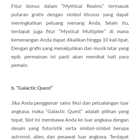
Fitur bonus dalam “Mythical Realms” termasuk
putaran gratis dengan simbol khusus yang dapat
meningkatkan peluang menang Anda. Selain itu,
terdapat juga fitur “Mystical Multiplier” di mana
kemenangan Anda dapat dikalikan hingga 10 kali lipat.
Dengan grafis yang menakjubkan dan musik latar yang
epik, permainan ini pasti akan memikat hati para
pemain.
b.
“Galactic Quest”
Jika Anda penggemar sains fiksi dan petualangan luar
angkasa, maka “Galactic Quest” adalah pilihan yang
tepat. Slot ini membawa Anda ke luar angkasa dengan
desain yang futuristik serta simbol-simbol berupa
astronot, alien, dan pesawat luar angkasa. Terdapat