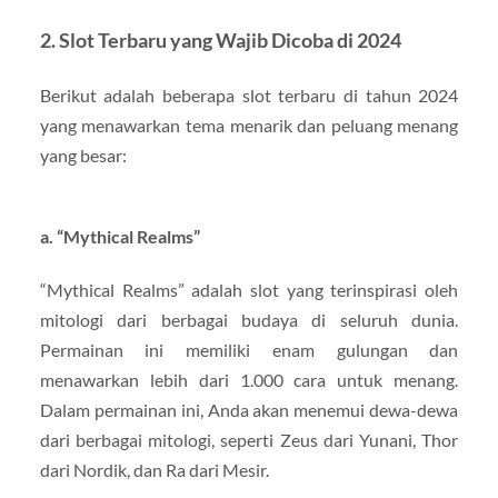
2. Slot Terbaru yang Wajib Dicoba di 2024
Berikut adalah beberapa slot terbaru di tahun 2024
yang menawarkan tema menarik dan peluang menang
yang besar:
a.
“Mythical Realms”
“Mythical Realms” adalah slot yang terinspirasi oleh
mitologi dari berbagai budaya di seluruh dunia.
Permainan ini memiliki enam gulungan dan
menawarkan lebih dari 1.000 cara untuk menang.
Dalam permainan ini, Anda akan menemui dewa-dewa
dari berbagai mitologi, seperti Zeus dari Yunani, Thor
dari Nordik, dan Ra dari Mesir.