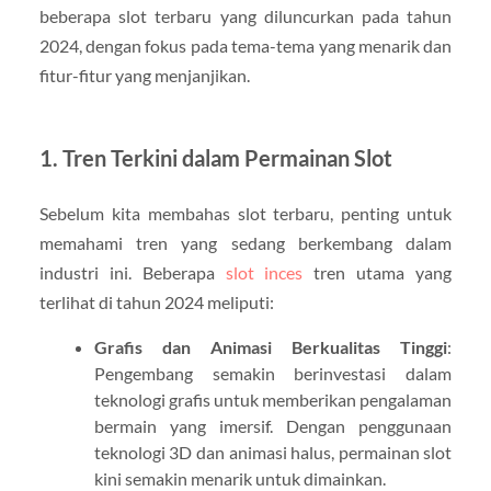
beberapa slot terbaru yang diluncurkan pada tahun
2024, dengan fokus pada tema-tema yang menarik dan
fitur-fitur yang menjanjikan.
1. Tren Terkini dalam Permainan Slot
Sebelum kita membahas slot terbaru, penting untuk
memahami tren yang sedang berkembang dalam
industri ini. Beberapa
slot inces
tren utama yang
terlihat di tahun 2024 meliputi:
Grafis dan Animasi Berkualitas Tinggi
:
Pengembang semakin berinvestasi dalam
teknologi grafis untuk memberikan pengalaman
bermain yang imersif. Dengan penggunaan
teknologi 3D dan animasi halus, permainan slot
kini semakin menarik untuk dimainkan.