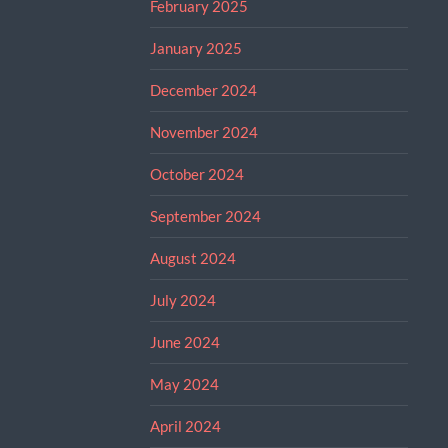
February 2025
January 2025
December 2024
November 2024
October 2024
September 2024
August 2024
July 2024
June 2024
May 2024
April 2024