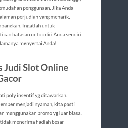
kemudahan penggunaan. Jika Anda
galaman perjudian yang menarik,
mbangkan. Ingatlah untuk
kan batasan untuk diri Anda sendiri.
elamanya menyertai Anda!
 Judi Slot Online
 Gacor
ti poly insentif yg ditawarkan.
member menjadi nyaman, kita pasti
an menggunakan promo yg luar biasa.
 tidak menerima hadiah besar