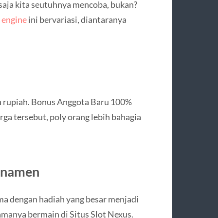
saja kita seutuhnya mencoba, bukan?
s engine
ini bervariasi, diantaranya
ta rupiah. Bonus Anggota Baru 100%
rga tersebut, poly orang lebih bahagia
rnamen
a dengan hadiah yang besar menjadi
amanya bermain di Situs Slot Nexus.