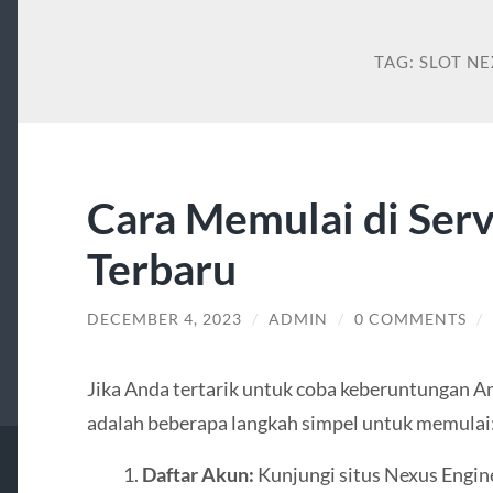
TAG:
SLOT N
Cara Memulai di Ser
Terbaru
DECEMBER 4, 2023
/
ADMIN
/
0 COMMENTS
/
Jika Anda tertarik untuk coba keberuntungan A
adalah beberapa langkah simpel untuk memulai
Daftar Akun:
Kunjungi situs Nexus Engine