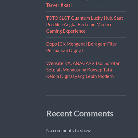
Terverifikasi
TOTO SLOT Quantum Lucky Hub, Saat
Prediksi Angka Bertemu Modern
Gaming Experience
Depo10K Mengenal Beragam Fitur
Permainan Digital
Website RAJANAGA99 Jadi Sorotan
Setelah Mengusung Konsep Tata
Kelola Digital yang Lebih Modern
Recent Comments
No comments to show.