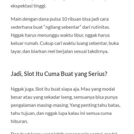
ekspektasi tinggi.
Main dengan dana pulsa 10 ribuan bisa jadi cara
sederhana buat “ngilang sebentar” dari rutinitas.
Nggak harus menunggu waktu libur, nggak harus
keluar rumah. Cukup cari waktu luang sebentar, buka
layar, dan biarkan reel berjalan sesuai takdirnya.
Jadi, Slot Itu Cuma Buat yang Serius?
Nggak juga. Slot itu buat siapa aja. Mau yang modal
besar atau yang sekadar iseng, semuanya bisa punya
pengalaman masing-masing. Yang penting tahu batas,
tahu tujuan, dan nggak lupa kalau ini semua cuma
hiburan.
Dan buat kamu yang lebih senang spin santai, modal