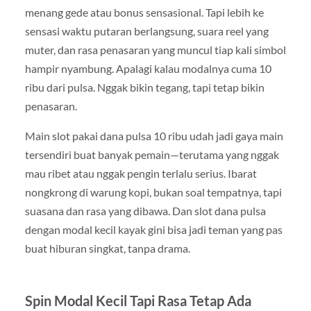
menang gede atau bonus sensasional. Tapi lebih ke
sensasi waktu putaran berlangsung, suara reel yang
muter, dan rasa penasaran yang muncul tiap kali simbol
hampir nyambung. Apalagi kalau modalnya cuma 10
ribu dari pulsa. Nggak bikin tegang, tapi tetap bikin
penasaran.
Main slot pakai dana pulsa 10 ribu udah jadi gaya main
tersendiri buat banyak pemain—terutama yang nggak
mau ribet atau nggak pengin terlalu serius. Ibarat
nongkrong di warung kopi, bukan soal tempatnya, tapi
suasana dan rasa yang dibawa. Dan slot dana pulsa
dengan modal kecil kayak gini bisa jadi teman yang pas
buat hiburan singkat, tanpa drama.
Spin Modal Kecil Tapi Rasa Tetap Ada