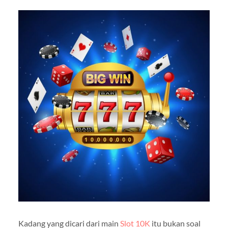
Kadang yang dicari dari main
Slot 10K
itu bukan soal