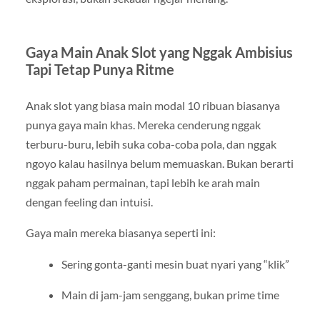
Gaya Main Anak Slot yang Nggak Ambisius
Tapi Tetap Punya Ritme
Anak slot yang biasa main modal 10 ribuan biasanya
punya gaya main khas. Mereka cenderung nggak
terburu-buru, lebih suka coba-coba pola, dan nggak
ngoyo kalau hasilnya belum memuaskan. Bukan berarti
nggak paham permainan, tapi lebih ke arah main
dengan feeling dan intuisi.
Gaya main mereka biasanya seperti ini:
Sering gonta-ganti mesin buat nyari yang “klik”
Main di jam-jam senggang, bukan prime time