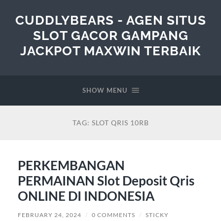
CUDDLYBEARS - AGEN SITUS
SLOT GACOR GAMPANG
JACKPOT MAXWIN TERBAIK
SHOW MENU
TAG:
SLOT QRIS 10RB
PERKEMBANGAN
PERMAINAN Slot Deposit Qris
ONLINE DI INDONESIA
FEBRUARY 24, 2024
/
0 COMMENTS
/
STICKY