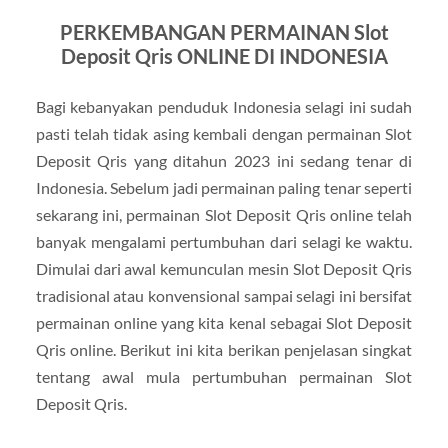
PERKEMBANGAN PERMAINAN Slot
Deposit Qris ONLINE DI INDONESIA
Bagi kebanyakan penduduk Indonesia selagi ini sudah
pasti telah tidak asing kembali dengan permainan Slot
Deposit Qris yang ditahun 2023 ini sedang tenar di
Indonesia. Sebelum jadi permainan paling tenar seperti
sekarang ini, permainan Slot Deposit Qris online telah
banyak mengalami pertumbuhan dari selagi ke waktu.
Dimulai dari awal kemunculan mesin Slot Deposit Qris
tradisional atau konvensional sampai selagi ini bersifat
permainan online yang kita kenal sebagai Slot Deposit
Qris online. Berikut ini kita berikan penjelasan singkat
tentang awal mula pertumbuhan permainan Slot
Deposit Qris.