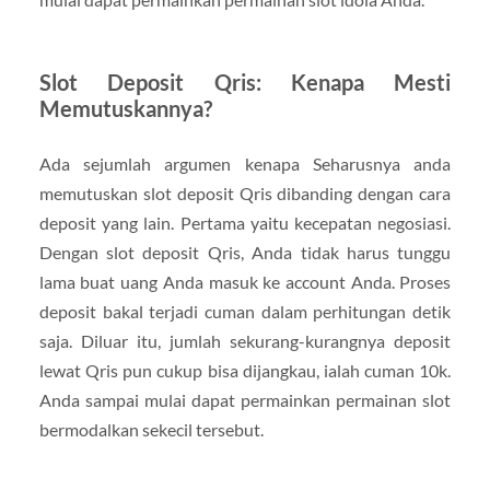
Slot Deposit Qris: Kenapa Mesti
Memutuskannya?
Ada sejumlah argumen kenapa Seharusnya anda
memutuskan slot deposit Qris dibanding dengan cara
deposit yang lain. Pertama yaitu kecepatan negosiasi.
Dengan slot deposit Qris, Anda tidak harus tunggu
lama buat uang Anda masuk ke account Anda. Proses
deposit bakal terjadi cuman dalam perhitungan detik
saja. Diluar itu, jumlah sekurang-kurangnya deposit
lewat Qris pun cukup bisa dijangkau, ialah cuman 10k.
Anda sampai mulai dapat permainkan permainan slot
bermodalkan sekecil tersebut.