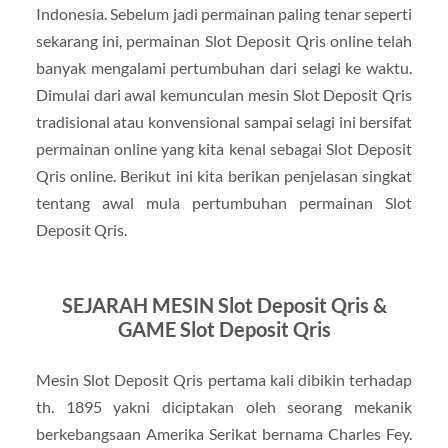
Indonesia. Sebelum jadi permainan paling tenar seperti
sekarang ini, permainan Slot Deposit Qris online telah
banyak mengalami pertumbuhan dari selagi ke waktu.
Dimulai dari awal kemunculan mesin Slot Deposit Qris
tradisional atau konvensional sampai selagi ini bersifat
permainan online yang kita kenal sebagai Slot Deposit
Qris online. Berikut ini kita berikan penjelasan singkat
tentang awal mula pertumbuhan permainan Slot
Deposit Qris.
SEJARAH MESIN Slot Deposit Qris &
GAME Slot Deposit Qris
Mesin Slot Deposit Qris pertama kali dibikin terhadap
th. 1895 yakni diciptakan oleh seorang mekanik
berkebangsaan Amerika Serikat bernama Charles Fey.