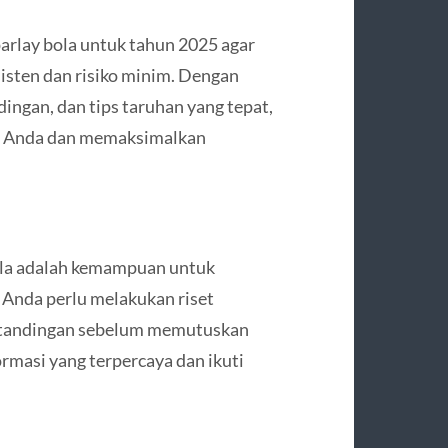
parlay bola untuk tahun 2025 agar
sten dan risiko minim. Dengan
ingan, dan tips taruhan yang tepat,
n Anda dan memaksimalkan
bola adalah kemampuan untuk
 Anda perlu melakukan riset
ertandingan sebelum memutuskan
masi yang terpercaya dan ikuti