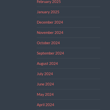
February 2025
January 2025
December 2024
November 2024
October 2024
September 2024
August 2024
July 2024
June 2024
May 2024
April 2024