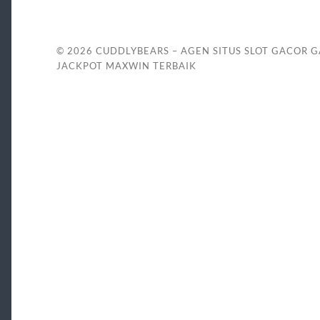
© 2026
CUDDLYBEARS – AGEN SITUS SLOT GACOR 
JACKPOT MAXWIN TERBAIK