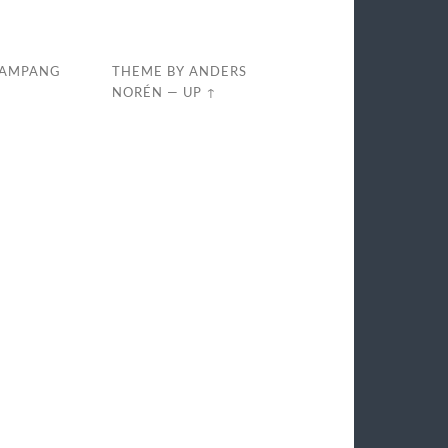
GAMPANG
THEME BY
ANDERS
NORÉN
—
UP ↑