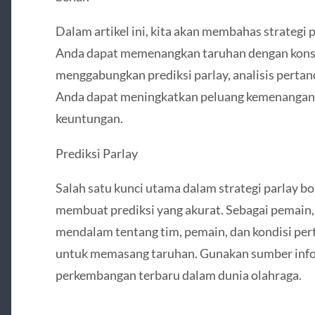
Dalam artikel ini, kita akan membahas strategi 
Anda dapat memenangkan taruhan dengan konsi
menggabungkan prediksi parlay, analisis pertand
Anda dapat meningkatkan peluang kemenanga
keuntungan.
Prediksi Parlay
Salah satu kunci utama dalam strategi parlay 
membuat prediksi yang akurat. Sebagai pemain,
mendalam tentang tim, pemain, dan kondisi p
untuk memasang taruhan. Gunakan sumber infor
perkembangan terbaru dalam dunia olahraga.