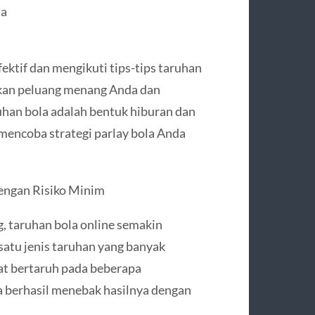
da
ektif dan mengikuti tips-tips taruhan
tkan peluang menang Anda dan
uhan bola adalah bentuk hiburan dan
mencoba strategi parlay bola Anda
dengan Risiko Minim
g, taruhan bola online semakin
satu jenis taruhan yang banyak
pat bertaruh pada beberapa
a berhasil menebak hasilnya dengan