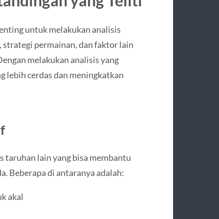
andingan yang Teliti
enting untuk melakukan analisis
, strategi permainan, dan faktor lain
Dengan melakukan analisis yang
 lebih cerdas dan meningkatkan
f
ips taruhan lain yang bisa membantu
. Beberapa di antaranya adalah:
k akal