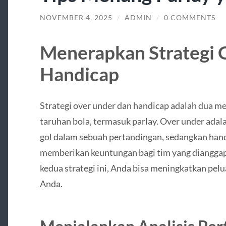
NOVEMBER 4, 2025
/
ADMIN
/
0 COMMENTS
Menerapkan Strategi 
Handicap
Strategi over under dan handicap adalah dua m
taruhan bola, termasuk parlay. Over under ada
gol dalam sebuah pertandingan, sedangkan hand
memberikan keuntungan bagi tim yang diangga
kedua strategi ini, Anda bisa meningkatkan pe
Anda.