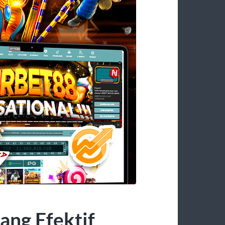
ang Efektif