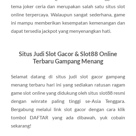
tema joker ceria dan merupakan salah satu situs slot
online terpercaya. Walaupun sangat sederhana, game
ini mampu memberikan kesempatan kemenangan dan
dapat tersedia jackpot yang menyenangkan hati.
Situs Judi Slot Gacor & Slot88 Online
Terbaru Gampang Menang
Selamat datang di situs judi slot gacor gampang
menang terbaru hari ini yang sediakan ratusan ragam
game slot online yang didukung oleh situs slot88 resmi
dengan winrate paling tinggi se-Asia Tenggara.
Bergabung melalui link slot gacor dengan cara klik
tombol DAFTAR yang ada dibawah, yuk cobain
sekarang!