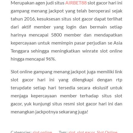
Merupakan agen judi situs
AIRBET88
slot gacor hari ini
gampang menang jackpot yang telah beroperasi sejak
tahun 2016, kesuksesan situs slot gacor dapat terlihat
dari aktif member yang login dan bermain setiap
harinya mencapai 5800 member dan mendapatkan
kepercayaan untuk memimpin pasar perjudian se Asia
Tenggara sehingga meningkatkan winrate slot online
hingga mencapai 96%.
Slot online gampang menang jackpot juga memiliki link
slot gacor hari ini yang dilengkapi dengan rtp
terupdate setiap hari tersedia secara ekslusif untuk
menjaga kepercayaan member terhadap situs slot
gacor, yuk kunjungi situs resmi slot gacor hari ini dan
menangkan jackpotnya sekarang juga!
Categories:
slot online
Tags:
slot
,
slot gacor
,
Slot Online