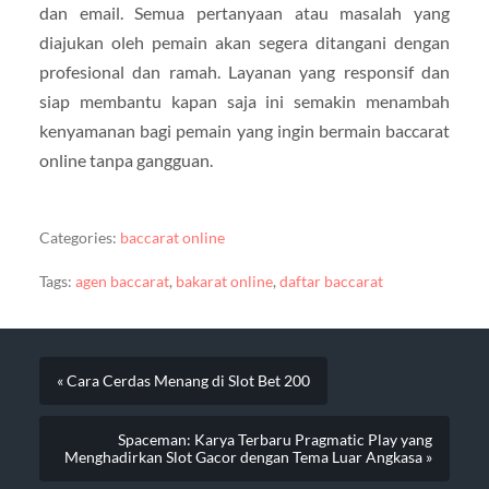
dan email. Semua pertanyaan atau masalah yang
diajukan oleh pemain akan segera ditangani dengan
profesional dan ramah. Layanan yang responsif dan
siap membantu kapan saja ini semakin menambah
kenyamanan bagi pemain yang ingin bermain baccarat
online tanpa gangguan.
Categories:
baccarat online
Tags:
agen baccarat
,
bakarat online
,
daftar baccarat
« Cara Cerdas Menang di Slot Bet 200
Spaceman: Karya Terbaru Pragmatic Play yang
Menghadirkan Slot Gacor dengan Tema Luar Angkasa »