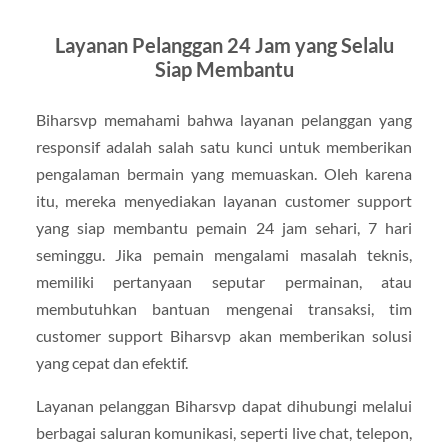
Layanan Pelanggan 24 Jam yang Selalu
Siap Membantu
Biharsvp memahami bahwa layanan pelanggan yang
responsif adalah salah satu kunci untuk memberikan
pengalaman bermain yang memuaskan. Oleh karena
itu, mereka menyediakan layanan customer support
yang siap membantu pemain 24 jam sehari, 7 hari
seminggu. Jika pemain mengalami masalah teknis,
memiliki pertanyaan seputar permainan, atau
membutuhkan bantuan mengenai transaksi, tim
customer support Biharsvp akan memberikan solusi
yang cepat dan efektif.
Layanan pelanggan Biharsvp dapat dihubungi melalui
berbagai saluran komunikasi, seperti live chat, telepon,