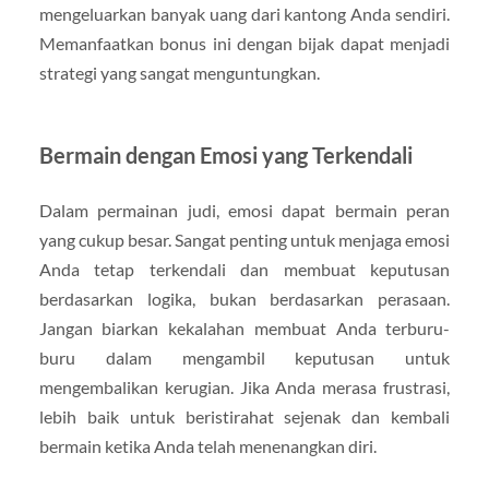
mengeluarkan banyak uang dari kantong Anda sendiri.
Memanfaatkan bonus ini dengan bijak dapat menjadi
strategi yang sangat menguntungkan.
Bermain dengan Emosi yang Terkendali
Dalam permainan judi, emosi dapat bermain peran
yang cukup besar. Sangat penting untuk menjaga emosi
Anda tetap terkendali dan membuat keputusan
berdasarkan logika, bukan berdasarkan perasaan.
Jangan biarkan kekalahan membuat Anda terburu-
buru dalam mengambil keputusan untuk
mengembalikan kerugian. Jika Anda merasa frustrasi,
lebih baik untuk beristirahat sejenak dan kembali
bermain ketika Anda telah menenangkan diri.