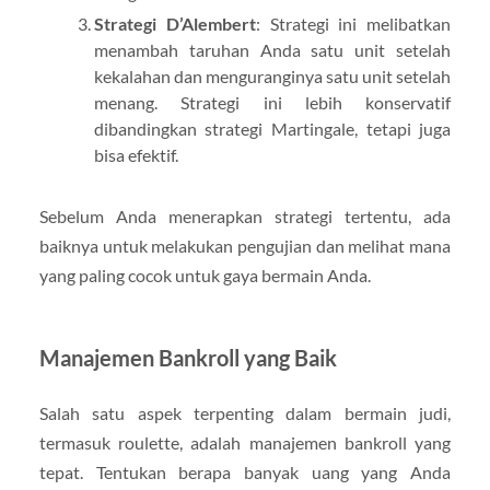
Strategi D’Alembert
: Strategi ini melibatkan
menambah taruhan Anda satu unit setelah
kekalahan dan menguranginya satu unit setelah
menang. Strategi ini lebih konservatif
dibandingkan strategi Martingale, tetapi juga
bisa efektif.
Sebelum Anda menerapkan strategi tertentu, ada
baiknya untuk melakukan pengujian dan melihat mana
yang paling cocok untuk gaya bermain Anda.
Manajemen Bankroll yang Baik
Salah satu aspek terpenting dalam bermain judi,
termasuk roulette, adalah manajemen bankroll yang
tepat. Tentukan berapa banyak uang yang Anda