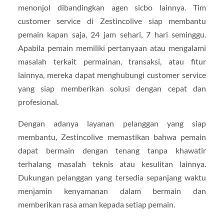
menonjol dibandingkan agen sicbo lainnya. Tim
customer service di Zestincolive siap membantu
pemain kapan saja, 24 jam sehari, 7 hari seminggu.
Apabila pemain memiliki pertanyaan atau mengalami
masalah terkait permainan, transaksi, atau fitur
lainnya, mereka dapat menghubungi customer service
yang siap memberikan solusi dengan cepat dan
profesional.
Dengan adanya layanan pelanggan yang siap
membantu, Zestincolive memastikan bahwa pemain
dapat bermain dengan tenang tanpa khawatir
terhalang masalah teknis atau kesulitan lainnya.
Dukungan pelanggan yang tersedia sepanjang waktu
menjamin kenyamanan dalam bermain dan
memberikan rasa aman kepada setiap pemain.