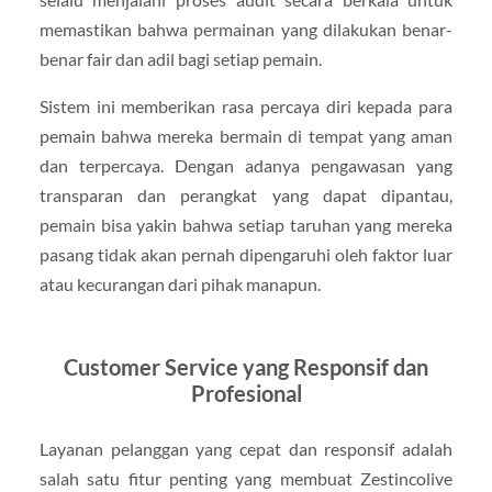
memastikan bahwa permainan yang dilakukan benar-
benar fair dan adil bagi setiap pemain.
Sistem ini memberikan rasa percaya diri kepada para
pemain bahwa mereka bermain di tempat yang aman
dan terpercaya. Dengan adanya pengawasan yang
transparan dan perangkat yang dapat dipantau,
pemain bisa yakin bahwa setiap taruhan yang mereka
pasang tidak akan pernah dipengaruhi oleh faktor luar
atau kecurangan dari pihak manapun.
Customer Service yang Responsif dan
Profesional
Layanan pelanggan yang cepat dan responsif adalah
salah satu fitur penting yang membuat Zestincolive