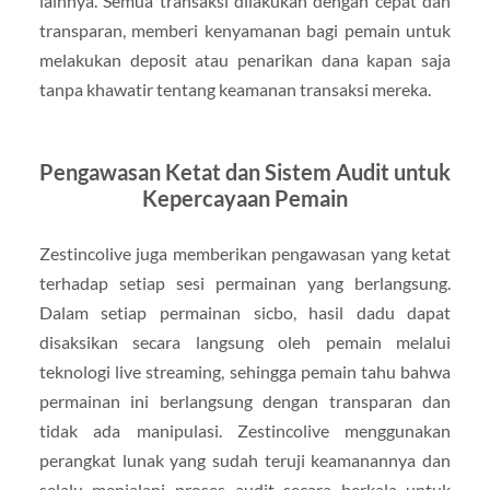
lainnya. Semua transaksi dilakukan dengan cepat dan
transparan, memberi kenyamanan bagi pemain untuk
melakukan deposit atau penarikan dana kapan saja
tanpa khawatir tentang keamanan transaksi mereka.
Pengawasan Ketat dan Sistem Audit untuk
Kepercayaan Pemain
Zestincolive juga memberikan pengawasan yang ketat
terhadap setiap sesi permainan yang berlangsung.
Dalam setiap permainan sicbo, hasil dadu dapat
disaksikan secara langsung oleh pemain melalui
teknologi live streaming, sehingga pemain tahu bahwa
permainan ini berlangsung dengan transparan dan
tidak ada manipulasi. Zestincolive menggunakan
perangkat lunak yang sudah teruji keamanannya dan
selalu menjalani proses audit secara berkala untuk