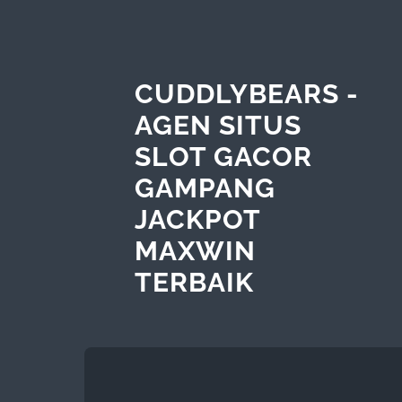
CUDDLYBEARS -
AGEN SITUS
SLOT GACOR
GAMPANG
JACKPOT
MAXWIN
TERBAIK