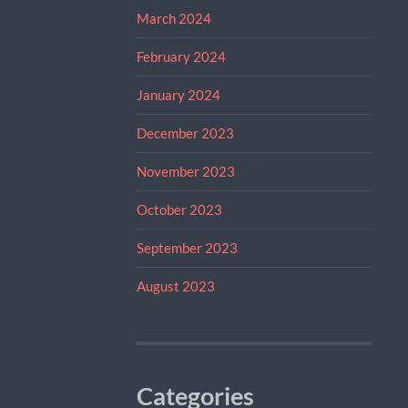
March 2024
February 2024
January 2024
December 2023
November 2023
October 2023
September 2023
August 2023
Categories