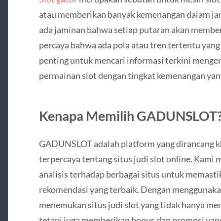
atau memberikan banyak kemenangan dalam jan
ada jaminan bahwa setiap putaran akan membe
percaya bahwa ada pola atau tren tertentu yang d
penting untuk mencari informasi terkini menge
permainan slot dengan tingkat kemenangan yang
Kenapa Memilih GADUNSLOT
GADUNSLOT adalah platform yang dirancang k
terpercaya tentang situs judi slot online. Kam
analisis terhadap berbagai situs untuk memas
rekomendasi yang terbaik. Dengan menggunak
menemukan situs judi slot yang tidak hanya m
tetapi juga memberikan bonus dan promosi yan