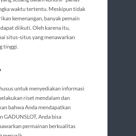
gka waktu tertentu. Meskipun tidak
rikan kemenangan, banyak pemain
apat diikuti. Oleh karena itu,
nai situs-situs yang menawarkan
 tinggi.
?
husus untuk menyediakan informasi
i melakukan riset mendalam dan
tikan bahwa Anda mendapatkan
an GADUNSLOT, Anda bisa
enawarkan permainan berkualitas
g menarik.