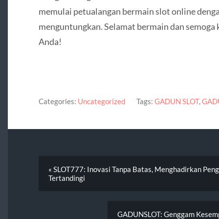
memulai petualangan bermain slot online deng
menguntungkan. Selamat bermain dan semoga k
Anda!
Categories:
Uncategorized
Tags:
GADUN SLOT
,
GAD
« SLOT777: Inovasi Tanpa Batas, Menghadirkan Peng
Tertandingi
GADUNSLOT: Genggam Kesempat