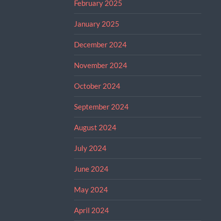
February 2025
January 2025
December 2024
November 2024
October 2024
September 2024
August 2024
July 2024
June 2024
May 2024
April 2024