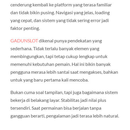
cenderung kembali ke platform yang terasa familiar
dan tidak bikin pusing. Navigasi yang jelas, loading
yang cepat, dan sistem yang tidak sering error jadi
faktor penting.
GADUNSLOT
dikenal punya pendekatan yang
sederhana. Tidak terlalu banyak elemen yang
membingungkan, tapi tetap cukup lengkap untuk
memenuhi kebutuhan pemain. Hal ini bikin banyak
pengguna merasa lebih santai saat mengakses, bahkan
untuk yang baru pertama kali mencoba.
Bukan cuma soal tampilan, tapi juga bagaimana sistem
bekerja di belakang layar. Stabilitas jadi nilai plus
tersendiri. Saat permainan bisa berjalan tanpa
gangguan berarti, pengalaman jadi terasa lebih natural.