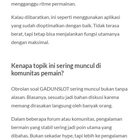
mengganggu ritme permainan.
Kalau diibaratkan, ini seperti menggunakan aplikasi
yang sudah dioptimalkan dengan baik. Tidak terasa
berat, tapi tetap bisa menjalankan fungsi utamanya
dengan maksimal.
Kenapa topik ini sering muncul di
komunitas pemain?
Obrolan soal GADUNSLOT sering muncul bukan tanpa
alasan. Biasanya, sesuatu jadi bahan diskusi karena
memang dirasakan langsung oleh banyak orang.
Dalam beberapa forum atau komunitas, pengalaman
bermain yang stabil sering jadi poin utama yang
dibahas. Bukan sekadar hype, tapi lebih ke pengalaman