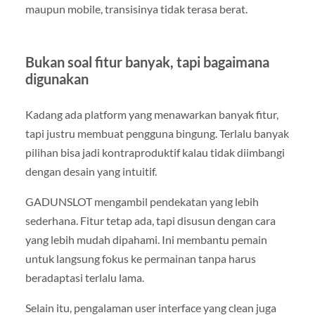
maupun mobile, transisinya tidak terasa berat.
Bukan soal fitur banyak, tapi bagaimana
digunakan
Kadang ada platform yang menawarkan banyak fitur,
tapi justru membuat pengguna bingung. Terlalu banyak
pilihan bisa jadi kontraproduktif kalau tidak diimbangi
dengan desain yang intuitif.
GADUNSLOT mengambil pendekatan yang lebih
sederhana. Fitur tetap ada, tapi disusun dengan cara
yang lebih mudah dipahami. Ini membantu pemain
untuk langsung fokus ke permainan tanpa harus
beradaptasi terlalu lama.
Selain itu, pengalaman user interface yang clean juga