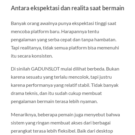
Antara ekspektasi dan realita saat bermain
Banyak orang awalnya punya ekspektasi tinggi saat
mencoba platform baru. Harapannya tentu
pengalaman yang serba cepat dan tanpa hambatan.
Tapi realitanya, tidak semua platform bisa memenuhi
itu secara konsisten.
Di sinilah GADUNSLOT mulai dilihat berbeda. Bukan
karena sesuatu yang terlalu mencolok, tapi justru
karena performanya yang relatif stabil. Tidak banyak
drama teknis, dan itu sudah cukup membuat
pengalaman bermain terasa lebih nyaman.
Menariknya, beberapa pemain juga menyebut bahwa
sistem yang ringan membuat akses dari berbagai
perangkat terasa lebih fleksibel. Baik dari desktop