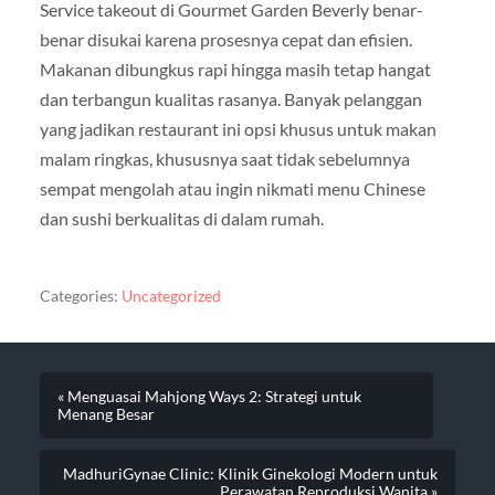
Service takeout di Gourmet Garden Beverly benar-
benar disukai karena prosesnya cepat dan efisien.
Makanan dibungkus rapi hingga masih tetap hangat
dan terbangun kualitas rasanya. Banyak pelanggan
yang jadikan restaurant ini opsi khusus untuk makan
malam ringkas, khususnya saat tidak sebelumnya
sempat mengolah atau ingin nikmati menu Chinese
dan sushi berkualitas di dalam rumah.
Categories:
Uncategorized
« Menguasai Mahjong Ways 2: Strategi untuk
Menang Besar
MadhuriGynae Clinic: Klinik Ginekologi Modern untuk
Perawatan Reproduksi Wanita »