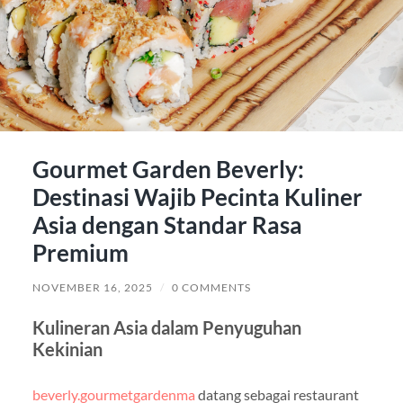
Gourmet Garden Beverly:
Destinasi Wajib Pecinta Kuliner
Asia dengan Standar Rasa
Premium
NOVEMBER 16, 2025
/
0 COMMENTS
Kulineran Asia dalam Penyuguhan
Kekinian
beverly.gourmetgardenma
datang sebagai restaurant