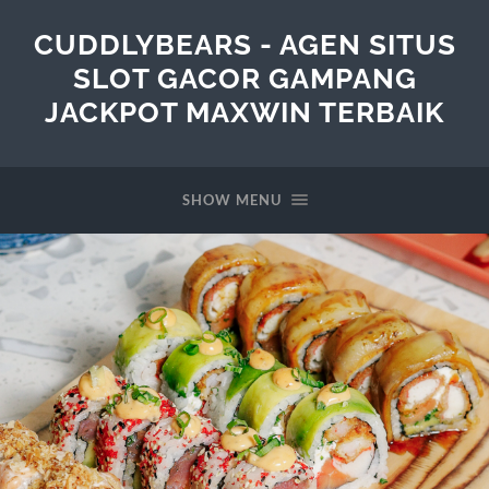
CUDDLYBEARS - AGEN SITUS
SLOT GACOR GAMPANG
JACKPOT MAXWIN TERBAIK
SHOW MENU