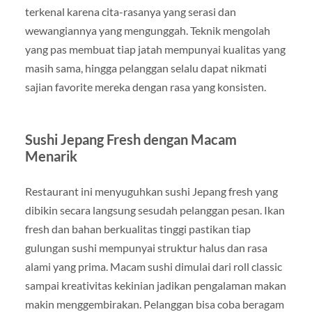
terkenal karena cita-rasanya yang serasi dan
wewangiannya yang mengunggah. Teknik mengolah
yang pas membuat tiap jatah mempunyai kualitas yang
masih sama, hingga pelanggan selalu dapat nikmati
sajian favorite mereka dengan rasa yang konsisten.
Sushi Jepang Fresh dengan Macam
Menarik
Restaurant ini menyuguhkan sushi Jepang fresh yang
dibikin secara langsung sesudah pelanggan pesan. Ikan
fresh dan bahan berkualitas tinggi pastikan tiap
gulungan sushi mempunyai struktur halus dan rasa
alami yang prima. Macam sushi dimulai dari roll classic
sampai kreativitas kekinian jadikan pengalaman makan
makin menggembirakan. Pelanggan bisa coba beragam