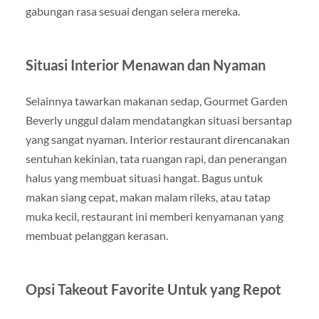
gabungan rasa sesuai dengan selera mereka.
Situasi Interior Menawan dan Nyaman
Selainnya tawarkan makanan sedap, Gourmet Garden
Beverly unggul dalam mendatangkan situasi bersantap
yang sangat nyaman. Interior restaurant direncanakan
sentuhan kekinian, tata ruangan rapi, dan penerangan
halus yang membuat situasi hangat. Bagus untuk
makan siang cepat, makan malam rileks, atau tatap
muka kecil, restaurant ini memberi kenyamanan yang
membuat pelanggan kerasan.
Opsi Takeout Favorite Untuk yang Repot