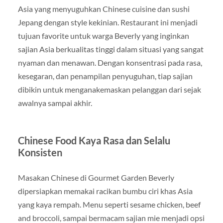
Asia yang menyuguhkan Chinese cuisine dan sushi
Jepang dengan style kekinian. Restaurant ini menjadi
tujuan favorite untuk warga Beverly yang inginkan
sajian Asia berkualitas tinggi dalam situasi yang sangat
nyaman dan menawan. Dengan konsentrasi pada rasa,
kesegaran, dan penampilan penyuguhan, tiap sajian
dibikin untuk menganakemaskan pelanggan dari sejak
awalnya sampai akhir.
Chinese Food Kaya Rasa dan Selalu
Konsisten
Masakan Chinese di Gourmet Garden Beverly
dipersiapkan memakai racikan bumbu ciri khas Asia
yang kaya rempah. Menu seperti sesame chicken, beef
and broccoli, sampai bermacam sajian mie menjadi opsi