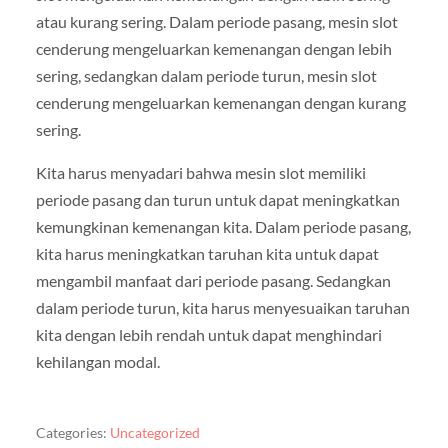
atau kurang sering. Dalam periode pasang, mesin slot
cenderung mengeluarkan kemenangan dengan lebih
sering, sedangkan dalam periode turun, mesin slot
cenderung mengeluarkan kemenangan dengan kurang
sering.
Kita harus menyadari bahwa mesin slot memiliki
periode pasang dan turun untuk dapat meningkatkan
kemungkinan kemenangan kita. Dalam periode pasang,
kita harus meningkatkan taruhan kita untuk dapat
mengambil manfaat dari periode pasang. Sedangkan
dalam periode turun, kita harus menyesuaikan taruhan
kita dengan lebih rendah untuk dapat menghindari
kehilangan modal.
Categories:
Uncategorized