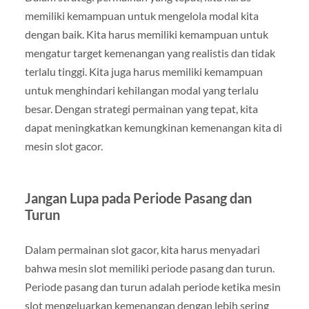
memiliki kemampuan untuk mengelola modal kita
dengan baik. Kita harus memiliki kemampuan untuk
mengatur target kemenangan yang realistis dan tidak
terlalu tinggi. Kita juga harus memiliki kemampuan
untuk menghindari kehilangan modal yang terlalu
besar. Dengan strategi permainan yang tepat, kita
dapat meningkatkan kemungkinan kemenangan kita di
mesin slot gacor.
Jangan Lupa pada Periode Pasang dan
Turun
Dalam permainan slot gacor, kita harus menyadari
bahwa mesin slot memiliki periode pasang dan turun.
Periode pasang dan turun adalah periode ketika mesin
slot mengeluarkan kemenangan dengan lebih sering