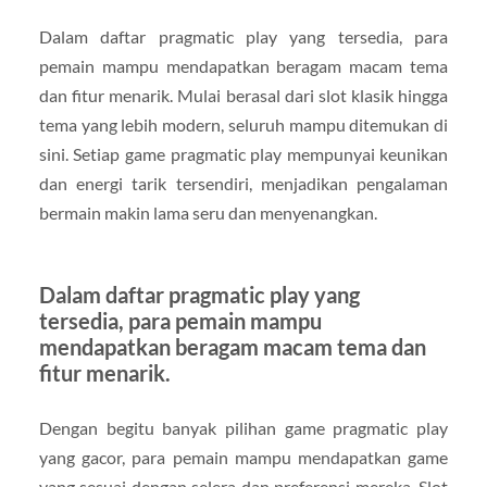
Dalam daftar pragmatic play yang tersedia, para
pemain mampu mendapatkan beragam macam tema
dan fitur menarik. Mulai berasal dari slot klasik hingga
tema yang lebih modern, seluruh mampu ditemukan di
sini. Setiap game pragmatic play mempunyai keunikan
dan energi tarik tersendiri, menjadikan pengalaman
bermain makin lama seru dan menyenangkan.
Dalam daftar pragmatic play yang
tersedia, para pemain mampu
mendapatkan beragam macam tema dan
fitur menarik.
Dengan begitu banyak pilihan game pragmatic play
yang gacor, para pemain mampu mendapatkan game
yang sesuai dengan selera dan preferensi mereka. Slot