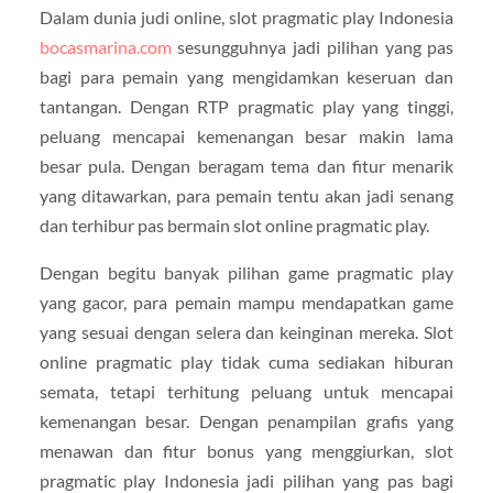
Dalam dunia judi online, slot pragmatic play Indonesia
bocasmarina.com
sesungguhnya jadi pilihan yang pas
bagi para pemain yang mengidamkan keseruan dan
tantangan. Dengan RTP pragmatic play yang tinggi,
peluang mencapai kemenangan besar makin lama
besar pula. Dengan beragam tema dan fitur menarik
yang ditawarkan, para pemain tentu akan jadi senang
dan terhibur pas bermain slot online pragmatic play.
Dengan begitu banyak pilihan game pragmatic play
yang gacor, para pemain mampu mendapatkan game
yang sesuai dengan selera dan keinginan mereka. Slot
online pragmatic play tidak cuma sediakan hiburan
semata, tetapi terhitung peluang untuk mencapai
kemenangan besar. Dengan penampilan grafis yang
menawan dan fitur bonus yang menggiurkan, slot
pragmatic play Indonesia jadi pilihan yang pas bagi