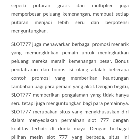
seperti putaran gratis dan multiplier juga
memperbesar peluang kemenangan, membuat setiap
putaran menjadi lebih seru dan berpotensi
menguntungkan.
SLOT777 juga menawarkan berbagai promosi menarik
yang memungkinkan pemain untuk meningkatkan
peluang mereka meraih kemenangan besar. Bonus
pendaftaran dan bonus isi ulang adalah beberapa
contoh promosi yang memberikan keuntungan
tambahan bagi para pemain yang aktif. Dengan begitu,
SLOT777 memberikan pengalaman yang tidak hanya
seru tetapi juga menguntungkan bagi para pemainnya.
SLOT777 merupakan situs yang mengkhususkan diri
dalam menyediakan permainan slot 777 dengan
kualitas terbaik di dunia maya. Dengan berbagai
pilihan mesin slot 777 yang berbeda, situs ini