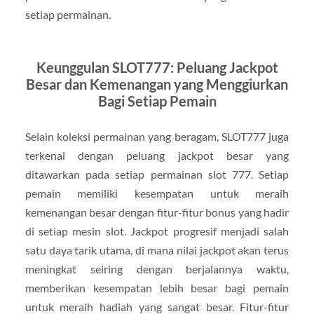
setiap permainan.
Keunggulan SLOT777: Peluang Jackpot
Besar dan Kemenangan yang Menggiurkan
Bagi Setiap Pemain
Selain koleksi permainan yang beragam, SLOT777 juga
terkenal dengan peluang jackpot besar yang
ditawarkan pada setiap permainan slot 777. Setiap
pemain memiliki kesempatan untuk meraih
kemenangan besar dengan fitur-fitur bonus yang hadir
di setiap mesin slot. Jackpot progresif menjadi salah
satu daya tarik utama, di mana nilai jackpot akan terus
meningkat seiring dengan berjalannya waktu,
memberikan kesempatan lebih besar bagi pemain
untuk meraih hadiah yang sangat besar. Fitur-fitur