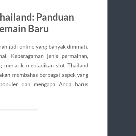
hailand: Panduan
Pemain Baru
nan judi online yang banyak diminati,
al. Keberagaman jenis permainan,
ng menarik menjadikan slot Thailand
i akan membahas berbagai aspek yang
 populer dan mengapa Anda harus