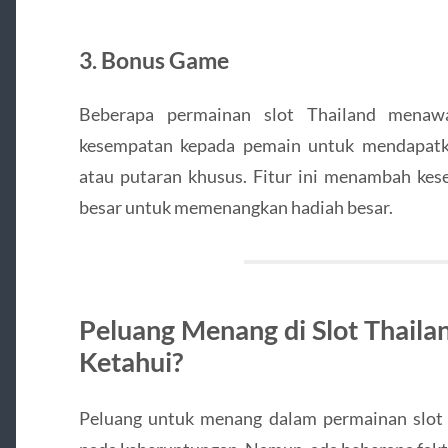
3. Bonus Game
Beberapa permainan slot Thailand mena
kesempatan kepada pemain untuk mendapatka
atau putaran khusus. Fitur ini menambah kes
besar untuk memenangkan hadiah besar.
Peluang Menang di Slot Thaila
Ketahui?
Peluang untuk menang dalam permainan slot 