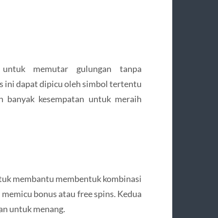
untuk memutar gulungan tanpa
ini dapat dipicu oleh simbol tertentu
h banyak kesempatan untuk meraih
untuk membantu membentuk kombinasi
i memicu bonus atau free spins. Kedua
an untuk menang.