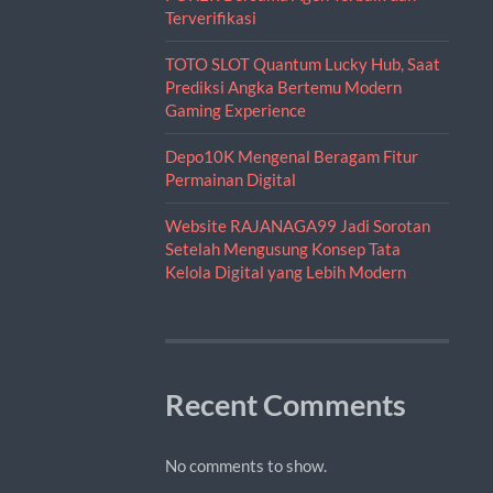
Terverifikasi
TOTO SLOT Quantum Lucky Hub, Saat
Prediksi Angka Bertemu Modern
Gaming Experience
Depo10K Mengenal Beragam Fitur
Permainan Digital
Website RAJANAGA99 Jadi Sorotan
Setelah Mengusung Konsep Tata
Kelola Digital yang Lebih Modern
Recent Comments
No comments to show.