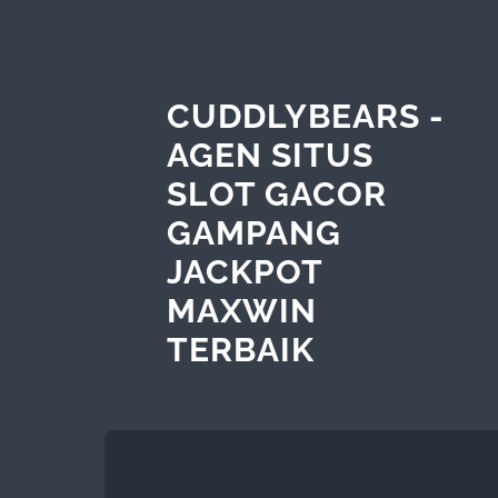
CUDDLYBEARS -
AGEN SITUS
SLOT GACOR
GAMPANG
JACKPOT
MAXWIN
TERBAIK