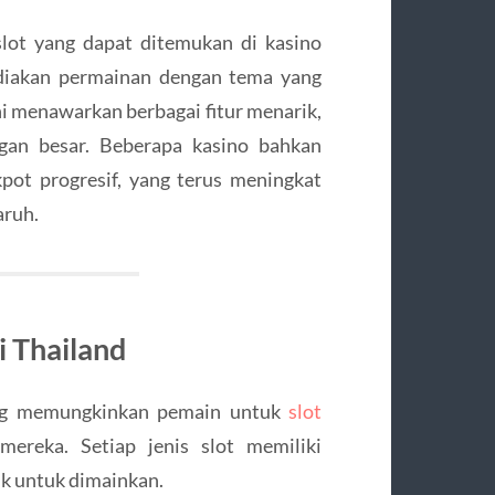
slot yang dapat ditemukan di kasino
ediakan permainan dengan tema yang
ni menawarkan berbagai fitur menarik,
gan besar. Beberapa kasino bahkan
ot progresif, yang terus meningkat
aruh.
i Thailand
yang memungkinkan pemain untuk
slot
ereka. Setiap jenis slot memiliki
ik untuk dimainkan.