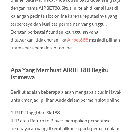
dengan nama AIRBET88. Situs ini telah dikenal luas di
kalangan pecinta slot online karena reputasinya yang
terpercaya dan kualitas permainan yang unggul.
Dengan berbagai fitur dan keunggulan yang
ditawarkan, tidak heran jika
Airbet888
menjadi pilihan
utama para pemain slot online.
Apa Yang Membuat AIRBET88 Begitu
Istimewa
Berikut adalah beberapa alasan mengapa situs ini layak
untuk menjadi pilihan Anda dalam bermain slot online:
1. RTP Tinggi dari Slot88
RTP atau Return to Player merupakan persentase
pembayaran yang dikembalikan kepada pemain dalam