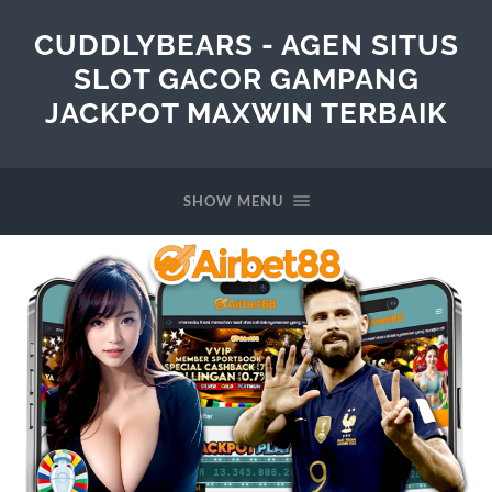
CUDDLYBEARS - AGEN SITUS
SLOT GACOR GAMPANG
JACKPOT MAXWIN TERBAIK
SHOW MENU